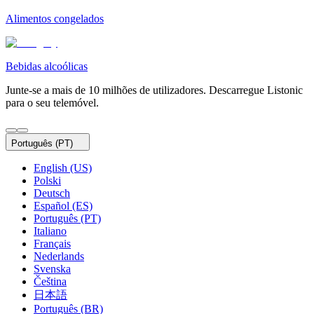
Alimentos congelados
Bebidas alcoólicas
Junte-se a mais de 10 milhões de utilizadores. Descarregue Listonic
para o seu telemóvel.
Português (PT)
English (US)
Polski
Deutsch
Español (ES)
Português (PT)
Italiano
Français
Nederlands
Svenska
Čeština
日本語
Português (BR)