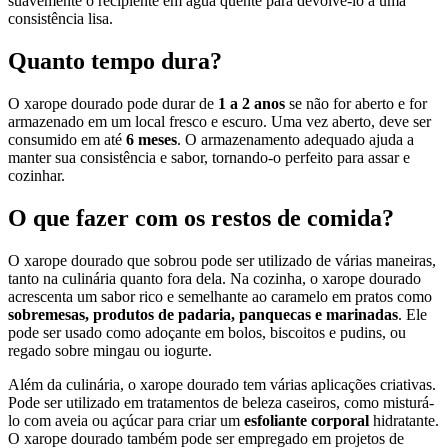
suavemente o recipiente em água quente para devolvê-lo a uma
consistência lisa.
Quanto tempo dura?
O xarope dourado pode durar de
1 a 2 anos
se não for aberto e for
armazenado em um local fresco e escuro. Uma vez aberto, deve ser
consumido em até
6 meses
. O armazenamento adequado ajuda a
manter sua consistência e sabor, tornando-o perfeito para assar e
cozinhar.
O que fazer com os restos de comida?
O xarope dourado que sobrou pode ser utilizado de várias maneiras,
tanto na culinária quanto fora dela. Na cozinha, o xarope dourado
acrescenta um sabor rico e semelhante ao caramelo em pratos como
sobremesas, produtos de padaria, panquecas e marinadas
. Ele
pode ser usado como adoçante em bolos, biscoitos e pudins, ou
regado sobre mingau ou iogurte.
Além da culinária, o xarope dourado tem várias aplicações criativas.
Pode ser utilizado em tratamentos de beleza caseiros, como misturá-
lo com aveia ou açúcar para criar um
esfoliante corporal
hidratante.
O xarope dourado também pode ser empregado em projetos de