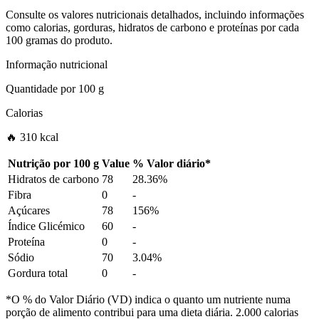
Consulte os valores nutricionais detalhados, incluindo informações
como calorias, gorduras, hidratos de carbono e proteínas por cada
100 gramas do produto.
Informação nutricional
Quantidade por
100 g
Calorias
🔥 310 kcal
Nutrição por
100 g
Value
%
Valor diário
*
Hidratos de carbono
78
28.36%
Fibra
0
-
Açúcares
78
156%
Índice Glicémico
60
-
Proteína
0
-
Sódio
70
3.04%
Gordura total
0
-
*O % do Valor Diário (VD) indica o quanto um nutriente numa
porção de alimento contribui para uma dieta diária. 2.000 calorias