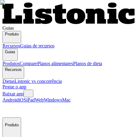
Guias
Produto
Recursos
Guias de recursos
Guias
Produtos
Compare
Planos alimentares
Planos de dieta
Recursos
Dietas
Listonic vs concorrência
Pegue o app
Baixar app
Android
iOS
iPad
Web
Windows
Mac
Produto