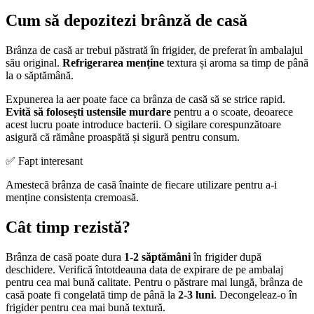
Cum să depozitezi brânză de casă
Brânza de casă ar trebui păstrată în frigider, de preferat în ambalajul
său original.
Refrigerarea menține
textura și aroma sa timp de până
la o săptămână.
Expunerea la aer poate face ca brânza de casă să se strice rapid.
Evită să folosești ustensile murdare
pentru a o scoate, deoarece
acest lucru poate introduce bacterii. O sigilare corespunzătoare
asigură că rămâne proaspătă și sigură pentru consum.
✅ Fapt interesant
Amestecă brânza de casă înainte de fiecare utilizare pentru a-i
menține consistența cremoasă.
Cât timp rezistă?
Brânza de casă poate dura
1-2 săptămâni
în frigider după
deschidere. Verifică întotdeauna data de expirare de pe ambalaj
pentru cea mai bună calitate. Pentru o păstrare mai lungă, brânza de
casă poate fi congelată timp de până la
2-3 luni
. Decongeleaz-o în
frigider pentru cea mai bună textură.