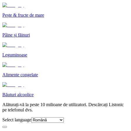
Pește & fructe de mare
Pâine și făinuri
Leguminoase
Alimente congelate
Băuturi alcoolice
Alăturați-vă la peste 10 milioane de utilizatori. Descărcați Listonic
pe telefonul dvs.
Select language