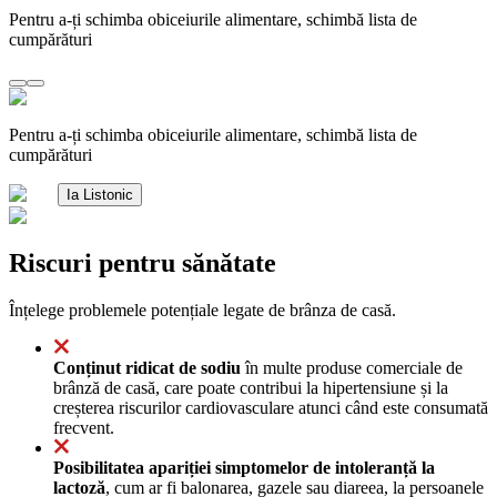
Pentru a-ți schimba obiceiurile alimentare, schimbă lista de
cumpărături
Pentru a-ți schimba obiceiurile alimentare, schimbă lista de
cumpărături
Ia Listonic
Riscuri pentru sănătate
Înțelege problemele potențiale legate de brânza de casă.
Conținut ridicat de sodiu
în multe produse comerciale de
brânză de casă, care poate contribui la hipertensiune și la
creșterea riscurilor cardiovasculare atunci când este consumată
frecvent.
Posibilitatea apariției simptomelor de intoleranță la
lactoză
, cum ar fi balonarea, gazele sau diareea, la persoanele