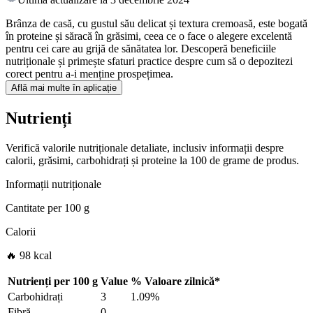
Brânza de casă, cu gustul său delicat și textura cremoasă, este bogată
în proteine și săracă în grăsimi, ceea ce o face o alegere excelentă
pentru cei care au grijă de sănătatea lor. Descoperă beneficiile
nutriționale și primește sfaturi practice despre cum să o depozitezi
corect pentru a-i menține prospețimea.
Află mai multe în aplicație
Nutrienți
Verifică valorile nutriționale detaliate, inclusiv informații despre
calorii, grăsimi, carbohidrați și proteine la 100 de grame de produs.
Informații nutriționale
Cantitate per
100 g
Calorii
🔥 98 kcal
Nutrienți per
100 g
Value
%
Valoare zilnică
*
Carbohidrați
3
1.09%
Fibră
0
-