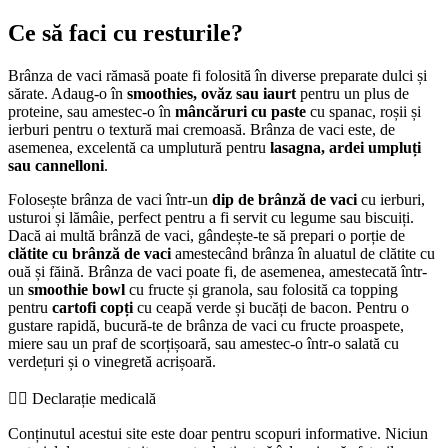
Ce să faci cu resturile?
Brânza de vaci rămasă poate fi folosită în diverse preparate dulci și
sărate. Adaug-o în
smoothies, ovăz sau iaurt
pentru un plus de
proteine, sau amestec-o în
mâncăruri cu paste
cu spanac, roșii și
ierburi pentru o textură mai cremoasă. Brânza de vaci este, de
asemenea, excelentă ca umplutură pentru
lasagna, ardei umpluți
sau cannelloni
.
Folosește brânza de vaci într-un
dip de brânză de vaci
cu ierburi,
usturoi și lămâie, perfect pentru a fi servit cu legume sau biscuiți.
Dacă ai multă brânză de vaci, gândește-te să prepari o porție de
clătite cu brânză de vaci
amestecând brânza în aluatul de clătite cu
ouă și făină. Brânza de vaci poate fi, de asemenea, amestecată într-
un
smoothie bowl
cu fructe și granola, sau folosită ca topping
pentru
cartofi copți
cu ceapă verde și bucăți de bacon. Pentru o
gustare rapidă, bucură-te de brânza de vaci cu fructe proaspete,
miere sau un praf de scorțișoară, sau amestec-o într-o salată cu
verdețuri și o vinegretă acrișoară.
👨‍⚕️️ Declarație medicală
Conținutul acestui site este doar pentru scopuri informative. Niciun