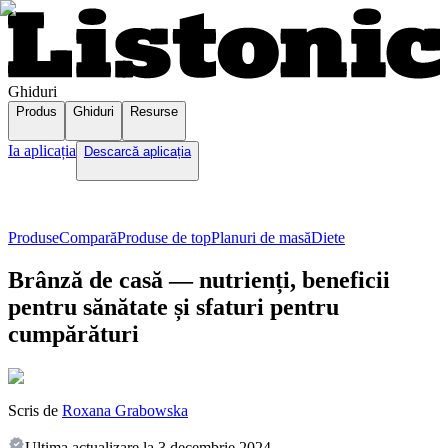
Ghiduri
Produs
Ghiduri
Resurse
Ia aplicația
Descarcă aplicația
Produse
Compară
Produse de top
Planuri de masă
Diete
Brânză de casă — nutrienți, beneficii
pentru sănătate și sfaturi pentru
cumpărături
Scris de
Roxana Grabowska
Ultima actualizare la
3 decembrie 2024