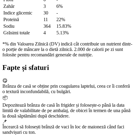
Zahăr
3
6%
Indice glicemic
30
-
Proteină
11
22%
Sodiu
364
15.83%
Grăsimi totale
4
5.13%
*% din Valoarea Zilnică (DV) indică cât contribuie un nutrient dintr-
o porție de mâncare la o dietă zilnică. 2.000 de calorii pe zi sunt
folosite pentru recomandări generale de nutriție.
Fapte și sfaturi
😋
Brânza de casă se obține prin coagularea laptelui, ceea ce îi conferă
o textură inconfundabilă, cu bulgări.
📦
Depozitează brânza de casă în frigider și folosește-o până la data
limită de valabilitate de pe ambalaj, de obicei în termen de una până
la două săptămâni după deschidere.
📌
Încearcă să folosești brânză de vaci în loc de maioneză când faci
sandvișuri cu ton.