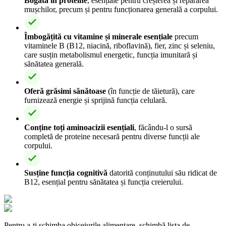
Bogată în proteine
, esențiale pentru creșterea și repararea
mușchilor, precum și pentru funcționarea generală a corpului.
Îmbogățită cu vitamine și minerale esențiale
precum
vitaminele B (B12, niacină, riboflavină), fier, zinc și seleniu,
care susțin metabolismul energetic, funcția imunitară și
sănătatea generală.
Oferă grăsimi sănătoase
(în funcție de tăietură), care
furnizează energie și sprijină funcția celulară.
Conține toți aminoacizii esențiali
, făcându-l o sursă
completă de proteine necesară pentru diverse funcții ale
corpului.
Susține funcția cognitivă
datorită conținutului său ridicat de
B12, esențial pentru sănătatea și funcția creierului.
Pentru a-ți schimba obiceiurile alimentare, schimbă lista de