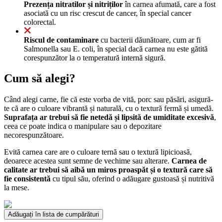
Prezența nitratilor și nitriților
în carnea afumată, care a fost
asociată cu un risc crescut de cancer, în special cancer
colorectal.
Riscul de contaminare
cu bacterii dăunătoare, cum ar fi
Salmonella sau E. coli, în special dacă carnea nu este gătită
corespunzător la o temperatură internă sigură.
Cum să alegi?
Când alegi carne, fie că este vorba de vită, porc sau păsări, asigură-
te că are o culoare vibrantă și naturală, cu o textură fermă și umedă.
Suprafața ar trebui să fie netedă și lipsită de umiditate excesivă
,
ceea ce poate indica o manipulare sau o depozitare
necorespunzătoare.
Evită carnea care are o culoare ternă sau o textură lipicioasă,
deoarece acestea sunt semne de vechime sau alterare.
Carnea de
calitate ar trebui să aibă un miros proaspăt și o textură care să
fie consistentă
cu tipul său, oferind o adăugare gustoasă și nutritivă
la mese.
Adăugați în lista de cumpărături