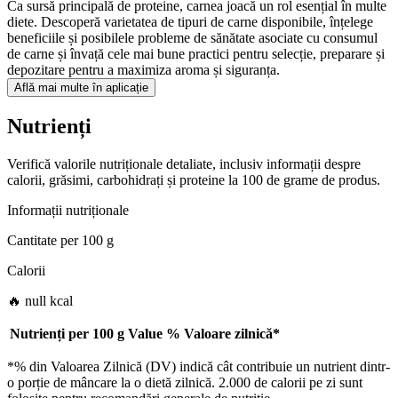
Ca sursă principală de proteine, carnea joacă un rol esențial în multe
diete. Descoperă varietatea de tipuri de carne disponibile, înțelege
beneficiile și posibilele probleme de sănătate asociate cu consumul
de carne și învață cele mai bune practici pentru selecție, preparare și
depozitare pentru a maximiza aroma și siguranța.
Află mai multe în aplicație
Nutrienți
Verifică valorile nutriționale detaliate, inclusiv informații despre
calorii, grăsimi, carbohidrați și proteine la 100 de grame de produs.
Informații nutriționale
Cantitate per
100 g
Calorii
🔥 null kcal
Nutrienți per
100 g
Value
%
Valoare zilnică
*
*% din Valoarea Zilnică (DV) indică cât contribuie un nutrient dintr-
o porție de mâncare la o dietă zilnică. 2.000 de calorii pe zi sunt