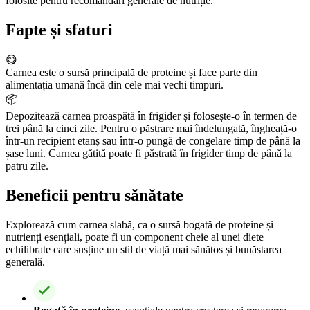
folosite pentru recomandări generale de nutriție.
Fapte și sfaturi
😋
Carnea este o sursă principală de proteine și face parte din
alimentația umană încă din cele mai vechi timpuri.
📦
Depozitează carnea proaspătă în frigider și folosește-o în termen de
trei până la cinci zile. Pentru o păstrare mai îndelungată, îngheață-o
într-un recipient etanș sau într-o pungă de congelare timp de până la
șase luni. Carnea gătită poate fi păstrată în frigider timp de până la
patru zile.
Beneficii pentru sănătate
Explorează cum carnea slabă, ca o sursă bogată de proteine și
nutrienți esențiali, poate fi un component cheie al unei diete
echilibrate care susține un stil de viață mai sănătos și bunăstarea
generală.