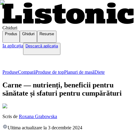
Ghiduri
Produs
Ghiduri
Resurse
Ia aplicația
Descarcă aplicația
Produse
Compară
Produse de top
Planuri de masă
Diete
Carne — nutrienți, beneficii pentru
sănătate și sfaturi pentru cumpărături
Scris de
Roxana Grabowska
Ultima actualizare la
3 decembrie 2024