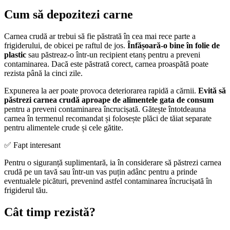
Cum să depozitezi carne
Carnea crudă ar trebui să fie păstrată în cea mai rece parte a
frigiderului, de obicei pe raftul de jos.
Înfășoară-o bine în folie de
plastic
sau păstreaz-o într-un recipient etanș pentru a preveni
contaminarea. Dacă este păstrată corect, carnea proaspătă poate
rezista până la cinci zile.
Expunerea la aer poate provoca deteriorarea rapidă a cărnii.
Evită să
păstrezi carnea crudă aproape de alimentele gata de consum
pentru a preveni contaminarea încrucișată. Gătește întotdeauna
carnea în termenul recomandat și folosește plăci de tăiat separate
pentru alimentele crude și cele gătite.
✅ Fapt interesant
Pentru o siguranță suplimentară, ia în considerare să păstrezi carnea
crudă pe un tavă sau într-un vas puțin adânc pentru a prinde
eventualele picături, prevenind astfel contaminarea încrucișată în
frigiderul tău.
Cât timp rezistă?