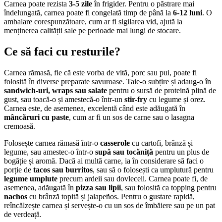
Carnea poate rezista
3-5 zile
în frigider. Pentru o păstrare mai
îndelungată, carnea poate fi congelată timp de până la
6-12 luni
. O
ambalare corespunzătoare, cum ar fi sigilarea vid, ajută la
menținerea calității sale pe perioade mai lungi de stocare.
Ce să faci cu resturile?
Carnea rămasă, fie că este vorba de vită, porc sau pui, poate fi
folosită în diverse preparate savuroase. Taie-o subțire și adaug-o în
sandwich-uri, wraps sau salate
pentru o sursă de proteină plină de
gust, sau toacă-o și amestecă-o într-un
stir-fry
cu legume și orez.
Carnea este, de asemenea, excelentă când este adăugată în
mâncăruri cu paste
, cum ar fi un sos de carne sau o lasagna
cremoasă.
Folosește carnea rămasă într-o
casserole
cu cartofi, brânză și
legume, sau amestec-o într-o
supă sau tocăniță
pentru un plus de
bogăție și aromă. Dacă ai multă carne, ia în considerare să faci o
porție de
tacos sau burritos
, sau să o folosești ca umplutură pentru
legume umplute
precum ardeii sau dovleceii. Carnea poate fi, de
asemenea, adăugată în
pizza sau lipii
, sau folosită ca topping pentru
nachos
cu brânză topită și jalapeños. Pentru o gustare rapidă,
reîncălzește carnea și servește-o cu un sos de îmbăiere sau pe un pat
de verdeață.