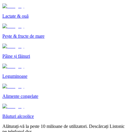
Lactate & ouă
Pește & fructe de mare
Pâine și făinuri
Leguminoase
Alimente congelate
Băuturi alcoolice
Alăturați-vă la peste 10 milioane de utilizatori. Descărcați Listonic
pe telefonul dvs.