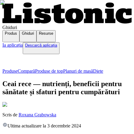
Ghiduri
Produs
Ghiduri
Resurse
Ia aplicația
Descarcă aplicația
Produse
Compară
Produse de top
Planuri de masă
Diete
Ceai rece — nutrienți, beneficii pentru
sănătate și sfaturi pentru cumpărături
Scris de
Roxana Grabowska
Ultima actualizare la
3 decembrie 2024