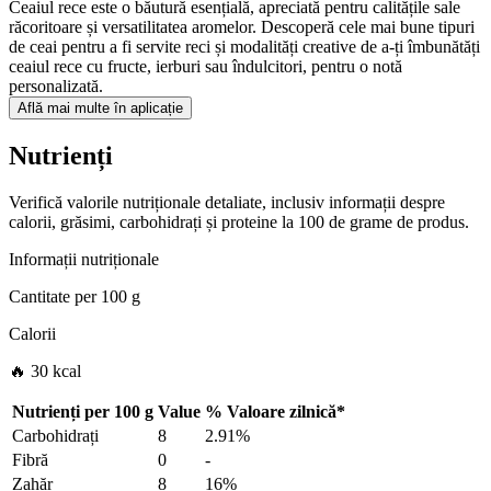
Ceaiul rece este o băutură esențială, apreciată pentru calitățile sale
răcoritoare și versatilitatea aromelor. Descoperă cele mai bune tipuri
de ceai pentru a fi servite reci și modalități creative de a-ți îmbunătăți
ceaiul rece cu fructe, ierburi sau îndulcitori, pentru o notă
personalizată.
Află mai multe în aplicație
Nutrienți
Verifică valorile nutriționale detaliate, inclusiv informații despre
calorii, grăsimi, carbohidrați și proteine la 100 de grame de produs.
Informații nutriționale
Cantitate per
100 g
Calorii
🔥 30 kcal
Nutrienți per
100 g
Value
%
Valoare zilnică
*
Carbohidrați
8
2.91%
Fibră
0
-
Zahăr
8
16%