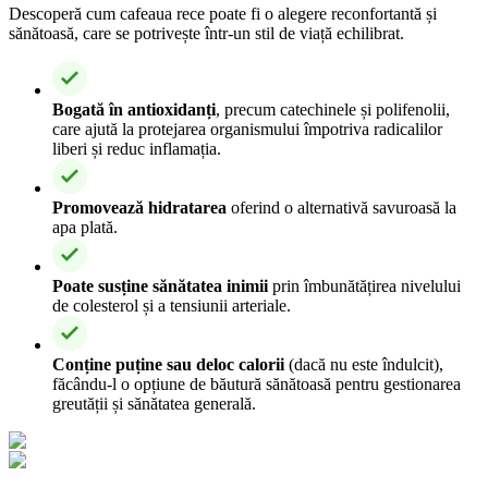
Descoperă cum cafeaua rece poate fi o alegere reconfortantă și
sănătoasă, care se potrivește într-un stil de viață echilibrat.
Bogată în antioxidanți
, precum catechinele și polifenolii,
care ajută la protejarea organismului împotriva radicalilor
liberi și reduc inflamația.
Promovează hidratarea
oferind o alternativă savuroasă la
apa plată.
Poate susține sănătatea inimii
prin îmbunătățirea nivelului
de colesterol și a tensiunii arteriale.
Conține puține sau deloc calorii
(dacă nu este îndulcit),
făcându-l o opțiune de băutură sănătoasă pentru gestionarea
greutății și sănătatea generală.