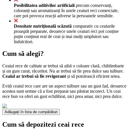
Posibilitatea aditivilor artificiali
precum conservanți,
coloranți sau aromatizanți în unele ceaiuri reci comerciale,
care pot provoca reacții adverse la persoanele sensibile.
Densitate nutrițională scăzută
comparativ cu ceaiurile
proaspăt preparate, deoarece unele ceaiuri reci pot conține
puțin conținut real de ceai și mai mulți umplutori sau
îndulcitori.
Cum să alegi?
Ceaiul rece de calitate ar trebui să aibă o culoare clară, chihlimbarie
și un gust curat, răcoritor. Nu ar trebui să fie prea dulce sau tulbure.
Ceaiul ar trebui să fie revigorant
și să potolească eficient setea.
Evită ceaiul rece care are un aspect tulbure sau un gust fad, deoarece
acestea sunt semne că a fost preparat sau păstrat incorect. Un ceai
rece bun va oferi un gust echilibrat, nici prea amar, nici prea dulce.
Adăugați în lista de cumpărături
Cum să depozitezi ceai rece