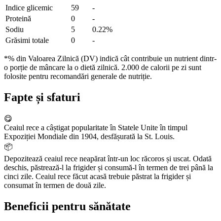
Indice glicemic
59
-
Proteină
0
-
Sodiu
5
0.22%
Grăsimi totale
0
-
*% din Valoarea Zilnică (DV) indică cât contribuie un nutrient dintr-
o porție de mâncare la o dietă zilnică. 2.000 de calorii pe zi sunt
folosite pentru recomandări generale de nutriție.
Fapte și sfaturi
😋
Ceaiul rece a câștigat popularitate în Statele Unite în timpul
Expoziției Mondiale din 1904, desfășurată la St. Louis.
📦
Depozitează ceaiul rece neapărat într-un loc răcoros și uscat. Odată
deschis, păstrează-l la frigider și consumă-l în termen de trei până la
cinci zile. Ceaiul rece făcut acasă trebuie păstrat la frigider și
consumat în termen de două zile.
Beneficii pentru sănătate