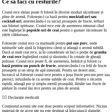
Ce să faci cu resturile?
Ceaiul rece rămas poate fi folosit în diverse moduri răcoritoare și
pline de aromă. Folosește-l ca bază pentru
mocktail-uri sau
cocktail-uri
, amestecându-l cu sucuri proaspete de fructe, ierburi
sau băuturi spirtoase. Ceaiul rece este de asemenea minunat când
este înghețat în
popsicle-uri de ceai
pentru o gustare răcoritoare în
zilele călduroase.
Folosește ceaiul rece ca marinadă pentru
pui sau porc
, unde
taninurile sale ajută la frăgezirea cărnii și adaugă o aromă subtilă.
Dacă ai mult ceai rece, ia în considerare să faci o porție de
granita
de ceai rece
înghețând ceaiul și răzuindu-l în cristale de gheață
pufoase. Ceaiul rece poate fi, de asemenea, îndulcit și folosit ca
bază pentru un punch de fructe
, amestecându-l cu felii de fructe
proaspete și un strop de apă minerală. Pentru un desert unic,
încearcă să folosești ceaiul rece pentru a poșa fructe precum pere sau
piersici, infuzându-le cu arome subtile de ceai. Pentru o răcorire
rapidă, adaugă pur și simplu mentă proaspătă, lămâie sau fructe de
pădure în ceaiul tău rece pentru un plus de aromă.
👨‍⚕️️ Declarație medicală
Conținutul acestui site este doar pentru scopuri informative. Niciun
material de pe acest site nu este destinat să înlocuiască sfaturile,