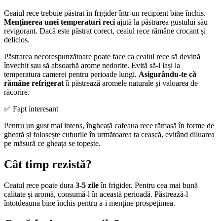
Ceaiul rece trebuie păstrat în frigider într-un recipient bine închis.
Menținerea unei temperaturi reci
ajută la păstrarea gustului său
revigorant. Dacă este păstrat corect, ceaiul rece rămâne crocant și
delicios.
Păstrarea necorespunzătoare poate face ca ceaiul rece să devină
învechit sau să absoarbă arome nedorite. Evită să-l lași la
temperatura camerei pentru perioade lungi.
Asigurându-te că
rămâne refrigerat
îi păstrează aromele naturale și valoarea de
răcorire.
✅ Fapt interesant
Pentru un gust mai intens, îngheață cafeaua rece rămasă în forme de
gheață și folosește cuburile în următoarea ta ceașcă, evitând diluarea
pe măsură ce gheața se topește.
Cât timp rezistă?
Ceaiul rece poate dura
3-5 zile
în frigider. Pentru cea mai bună
calitate și aromă, consumă-l în această perioadă. Păstrează-l
întotdeauna bine închis pentru a-i menține prospețimea.