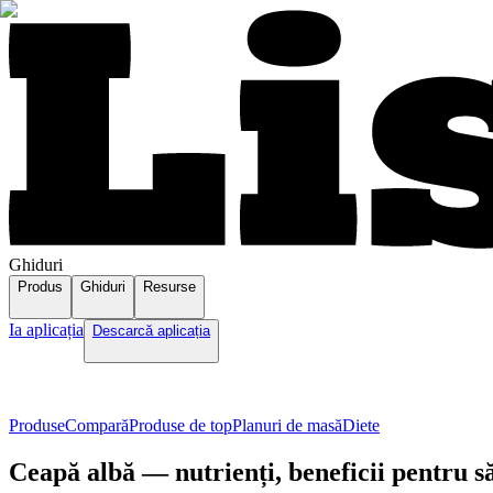
Ghiduri
Produs
Ghiduri
Resurse
Ia aplicația
Descarcă aplicația
Produse
Compară
Produse de top
Planuri de masă
Diete
Ceapă albă — nutrienți, beneficii pentru s