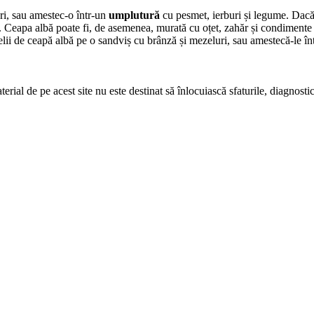
ri, sau amestec-o într-un
umplutură
cu pesmet, ierburi și legume. Dacă 
e. Ceapa albă poate fi, de asemenea, murată cu oțet, zahăr și condimente
elii de ceapă albă pe o sandviș cu brânză și mezeluri, sau amestecă-le în
erial de pe acest site nu este destinat să înlocuiască sfaturile, diagnosti