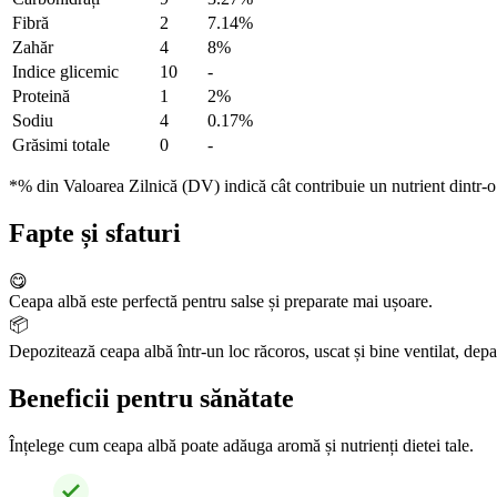
Fibră
2
7.14%
Zahăr
4
8%
Indice glicemic
10
-
Proteină
1
2%
Sodiu
4
0.17%
Grăsimi totale
0
-
*% din Valoarea Zilnică (DV) indică cât contribuie un nutrient dintr-o p
Fapte și sfaturi
😋
Ceapa albă este perfectă pentru salse și preparate mai ușoare.
📦
Depozitează ceapa albă într-un loc răcoros, uscat și bine ventilat, depa
Beneficii pentru sănătate
Înțelege cum ceapa albă poate adăuga aromă și nutrienți dietei tale.