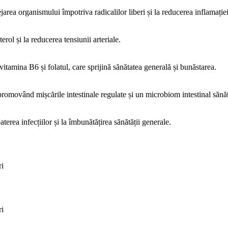
ejarea organismului împotriva radicalilor liberi și la reducerea inflamației
erol și la reducerea tensiunii arteriale.
vitamina B6 și folatul, care sprijină sănătatea generală și bunăstarea.
 promovând mișcările intestinale regulate și un microbiom intestinal sănă
aterea infecțiilor și la îmbunătățirea sănătății generale.
ri
ri