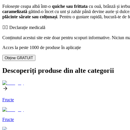
Folosește ceapa albă într-o
quiche sau frittata
cu ouă, brânză și ierbu
caramelizată
gătind-o încet cu unt și zahăr până devine aurie și dulc
plăcinte sărate sau colțunași
. Pentru o gustare rapidă, bucură-te de f
👨‍⚕️️ Declarație medicală
Conținutul acestui site este doar pentru scopuri informative. Niciun mat
Acces la peste 1000 de produse în aplicație
Obține GRATUIT
Descoperiți produse din alte categorii
Fructe
Fructe