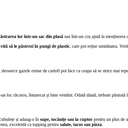
ăstrarea lor într-un sac din plasă
sau într-un coș ajută la menținerea c
vită să le păstrezi în pungi de plastic
, care pot reține umiditatea. Ver
, deoarece gazele emise de cartofi pot face ca ceapa să se strice mai rep
un loc răcoros, întunecat și bine ventilat. Odată tăiată, trebuie păstrată l
 cubulețe și adaug-o în
supe, tocănițe sau la cuptor
pentru un plus de a
enea, excelentă ca topping pentru
salate, tacos sau pizza
.