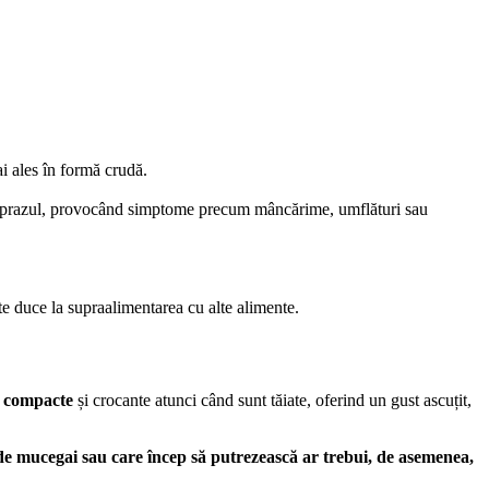
ai ales în formă crudă.
 sau prazul, provocând simptome precum mâncărime, umflături sau
ate duce la supraalimentarea cu alte alimente.
ne compacte
și crocante atunci când sunt tăiate, oferind un gust ascuțit,
e mucegai sau care încep să putrezească ar trebui, de asemenea,