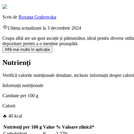
Scris de
Roxana Grabowska
Ultima actualizare la
3 decembrie 2024
Ceapa albă are un gust ascuțit și pătrunzător, ideal pentru diverse utili
depozitare pentru a o menține proaspătă.
Află mai multe în aplicație
Nutrienți
Verifică valorile nutriționale detaliate, inclusiv informații despre calo
Informații nutriționale
Cantitate per
100 g
Calorii
🔥 40 kcal
Nutrienți per
100 g
Value
%
Valoare zilnică
*
Carbohidrați
9
3.27%