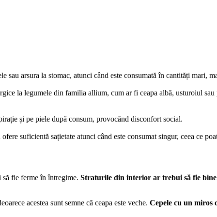
ele sau arsura la stomac, atunci când este consumată în cantități mari, m
lergice la legumele din familia allium, cum ar fi ceapa albă, usturoiul
pirație și pe piele după consum, provocând disconfort social.
u ofere suficientă sațietate atunci când este consumat singur, ceea ce po
i să fie ferme în întregime.
Straturile din interior ar trebui să fie bi
deoarece acestea sunt semne că ceapa este veche.
Cepele cu un miros d