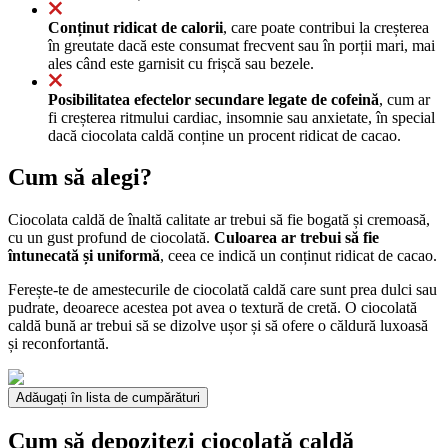
Conținut ridicat de calorii
, care poate contribui la creșterea
în greutate dacă este consumat frecvent sau în porții mari, mai
ales când este garnisit cu frișcă sau bezele.
Posibilitatea efectelor secundare legate de cofeină
, cum ar
fi creșterea ritmului cardiac, insomnie sau anxietate, în special
dacă ciocolata caldă conține un procent ridicat de cacao.
Cum să alegi?
Ciocolata caldă de înaltă calitate ar trebui să fie bogată și cremoasă,
cu un gust profund de ciocolată.
Culoarea ar trebui să fie
întunecată și uniformă
, ceea ce indică un conținut ridicat de cacao.
Ferește-te de amestecurile de ciocolată caldă care sunt prea dulci sau
pudrate, deoarece acestea pot avea o textură de cretă. O ciocolată
caldă bună ar trebui să se dizolve ușor și să ofere o căldură luxoasă
și reconfortantă.
Adăugați în lista de cumpărături
Cum să depozitezi ciocolată caldă