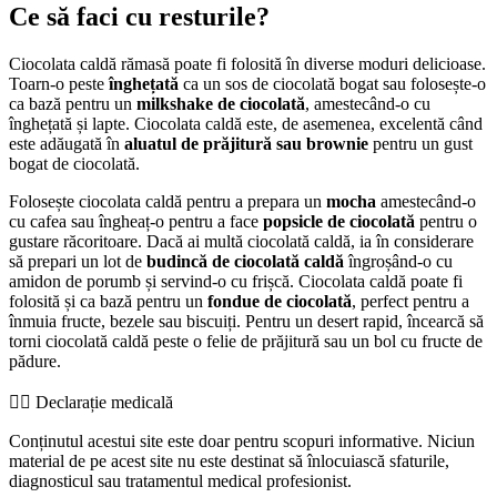
Ce să faci cu resturile?
Ciocolata caldă rămasă poate fi folosită în diverse moduri delicioase.
Toarn-o peste
înghețată
ca un sos de ciocolată bogat sau folosește-o
ca bază pentru un
milkshake de ciocolată
, amestecând-o cu
înghețată și lapte. Ciocolata caldă este, de asemenea, excelentă când
este adăugată în
aluatul de prăjitură sau brownie
pentru un gust
bogat de ciocolată.
Folosește ciocolata caldă pentru a prepara un
mocha
amestecând-o
cu cafea sau îngheaț-o pentru a face
popsicle de ciocolată
pentru o
gustare răcoritoare. Dacă ai multă ciocolată caldă, ia în considerare
să prepari un lot de
budincă de ciocolată caldă
îngroșând-o cu
amidon de porumb și servind-o cu frișcă. Ciocolata caldă poate fi
folosită și ca bază pentru un
fondue de ciocolată
, perfect pentru a
înmuia fructe, bezele sau biscuiți. Pentru un desert rapid, încearcă să
torni ciocolată caldă peste o felie de prăjitură sau un bol cu fructe de
pădure.
👨‍⚕️️ Declarație medicală
Conținutul acestui site este doar pentru scopuri informative. Niciun
material de pe acest site nu este destinat să înlocuiască sfaturile,
diagnosticul sau tratamentul medical profesionist.