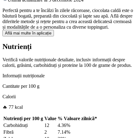
Perfectă pentru a te încălzi în zilele răcoroase, ciocolata caldă este o
băutură bogată, preparată din ciocolată și lapte sau apă. Află despre
diferitele metode și rețete pentru a crea această delicatesă cremoasă
și modalitățile de a o personaliza cu diverse toppinguri.
Află mai multe în aplicație
Nutrienți
Verifică valorile nutriționale detaliate, inclusiv informații despre
calorii, grăsimi, carbohidrați și proteine la 100 de grame de produs.
Informații nutriționale
Cantitate per
100 g
Calorii
🔥 77 kcal
Nutrienți per
100 g
Value
%
Valoare zilnică
*
Carbohidrați
12
4.36%
Fibră
2
7.14%