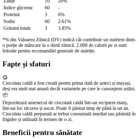
Zahăr
10
20%
Indice glicemic
60
-
Proteină
3
6%
Sodiu
60
2.61%
Grăsimi totale
3
3.85%
*% din Valoarea Zilnică (DV) indică cât contribuie un nutrient dintr-
o porție de mâncare la o dietă zilnică. 2.000 de calorii pe zi sunt
folosite pentru recomandări generale de nutriție.
Fapte și sfaturi
😋
Ciocolata caldă a fost creată pentru prima dată de azteci și mayași,
deși era mult mai amară decât variantele pe care le cunoaștem astăzi.
📦
Depozitează amestecul de ciocolată caldă într-un recipient etanș,
într-un loc răcoros și uscat. Poate fi păstrat timp de până la un an.
Ciocolata caldă preparată ar trebui consumată imediat sau păstrată în
frigider și utilizată în termen de o zi.
Beneficii pentru sănătate