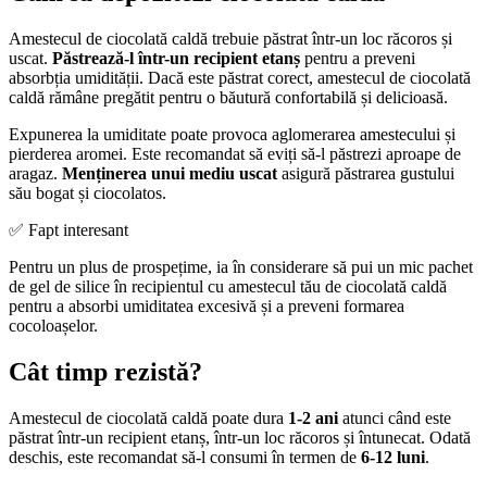
Amestecul de ciocolată caldă trebuie păstrat într-un loc răcoros și
uscat.
Păstrează-l într-un recipient etanș
pentru a preveni
absorbția umidității. Dacă este păstrat corect, amestecul de ciocolată
caldă rămâne pregătit pentru o băutură confortabilă și delicioasă.
Expunerea la umiditate poate provoca aglomerarea amestecului și
pierderea aromei. Este recomandat să eviți să-l păstrezi aproape de
aragaz.
Menținerea unui mediu uscat
asigură păstrarea gustului
său bogat și ciocolatos.
✅ Fapt interesant
Pentru un plus de prospețime, ia în considerare să pui un mic pachet
de gel de silice în recipientul cu amestecul tău de ciocolată caldă
pentru a absorbi umiditatea excesivă și a preveni formarea
cocoloașelor.
Cât timp rezistă?
Amestecul de ciocolată caldă poate dura
1-2 ani
atunci când este
păstrat într-un recipient etanș, într-un loc răcoros și întunecat. Odată
deschis, este recomandat să-l consumi în termen de
6-12 luni
.