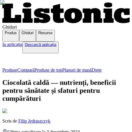
Ghiduri
Produs
Ghiduri
Resurse
Ia aplicația
Descarcă aplicația
Produse
Compară
Produse de top
Planuri de masă
Diete
Ciocolată caldă — nutrienți, beneficii
pentru sănătate și sfaturi pentru
cumpărături
Scris de
Filip Jędraszczyk
Ultima actualizare la
3 decembrie 2024