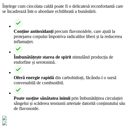
Înțelege cum ciocolata caldă poate fi o delicatesă reconfortantă care
se încadrează într-o abordare echilibrată a bunăstării.
Conține antioxidanți
precum flavonoidele, care ajută la
protejarea corpului împotriva radicalilor liberi și la reducerea
inflamației.
Îmbunătățește starea de spirit
stimulând producția de
endorfine și serotonină.
Oferă energie rapidă
din carbohidrați, făcându-l o sursă
convenabilă de combustibil.
Poate susține sănătatea inimii
prin îmbunătățirea circulației
sângelui și scăderea tensiunii arteriale datorită conținutului său
de flavonoide.