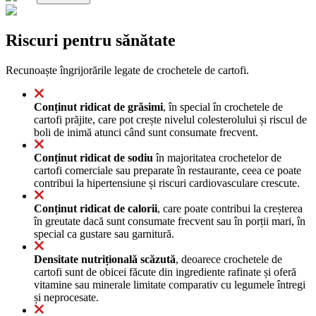
Riscuri pentru sănătate
Recunoaște îngrijorările legate de crochetele de cartofi.
Conținut ridicat de grăsimi
, în special în crochetele de
cartofi prăjite, care pot crește nivelul colesterolului și riscul de
boli de inimă atunci când sunt consumate frecvent.
Conținut ridicat de sodiu
în majoritatea crochetelor de
cartofi comerciale sau preparate în restaurante, ceea ce poate
contribui la hipertensiune și riscuri cardiovasculare crescute.
Conținut ridicat de calorii
, care poate contribui la creșterea
în greutate dacă sunt consumate frecvent sau în porții mari, în
special ca gustare sau garnitură.
Densitate nutrițională scăzută
, deoarece crochetele de
cartofi sunt de obicei făcute din ingrediente rafinate și oferă
vitamine sau minerale limitate comparativ cu legumele întregi
și neprocesate.