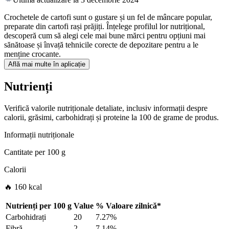
Crochetele de cartofi sunt o gustare și un fel de mâncare popular,
preparate din cartofi rași prăjiți. Înțelege profilul lor nutrițional,
descoperă cum să alegi cele mai bune mărci pentru opțiuni mai
sănătoase și învață tehnicile corecte de depozitare pentru a le
menține crocante.
Află mai multe în aplicație
Nutrienți
Verifică valorile nutriționale detaliate, inclusiv informații despre
calorii, grăsimi, carbohidrați și proteine la 100 de grame de produs.
Informații nutriționale
Cantitate per
100 g
Calorii
🔥 160 kcal
Nutrienți per
100 g
Value
%
Valoare zilnică
*
Carbohidrați
20
7.27%
Fibră
2
7.14%