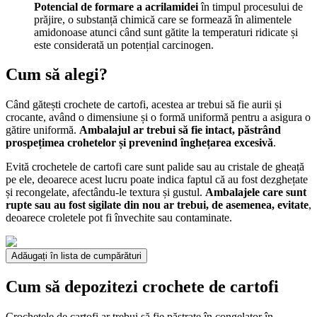
Potencial de formare a acrilamidei
în timpul procesului de
prăjire, o substanță chimică care se formează în alimentele
amidonoase atunci când sunt gătite la temperaturi ridicate și
este considerată un potențial carcinogen.
Cum să alegi?
Când gătești crochete de cartofi, acestea ar trebui să fie aurii și
crocante, având o dimensiune și o formă uniformă pentru a asigura o
gătire uniformă.
Ambalajul ar trebui să fie intact, păstrând
prospețimea crohetelor și prevenind înghețarea excesivă
.
Evită crochetele de cartofi care sunt palide sau au cristale de gheață
pe ele, deoarece acest lucru poate indica faptul că au fost dezghețate
și recongelate, afectându-le textura și gustul.
Ambalajele care sunt
rupte sau au fost sigilate din nou ar trebui, de asemenea, evitate
,
deoarece croletele pot fi învechite sau contaminate.
Adăugați în lista de cumpărături
Cum să depozitezi crochete de cartofi
Crochetele de cartofi ar trebui să fie păstrate în congelator în