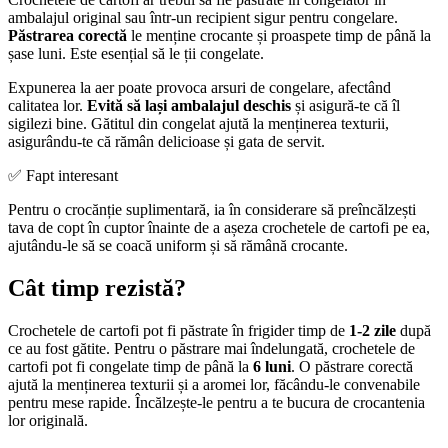
ambalajul original sau într-un recipient sigur pentru congelare.
Păstrarea corectă
le menține crocante și proaspete timp de până la
șase luni. Este esențial să le ții congelate.
Expunerea la aer poate provoca arsuri de congelare, afectând
calitatea lor.
Evită să lași ambalajul deschis
și asigură-te că îl
sigilezi bine. Gătitul din congelat ajută la menținerea texturii,
asigurându-te că rămân delicioase și gata de servit.
✅ Fapt interesant
Pentru o crocănție suplimentară, ia în considerare să preîncălzești
tava de copt în cuptor înainte de a așeza crochetele de cartofi pe ea,
ajutându-le să se coacă uniform și să rămână crocante.
Cât timp rezistă?
Crochetele de cartofi pot fi păstrate în frigider timp de
1-2 zile
după
ce au fost gătite. Pentru o păstrare mai îndelungată, crochetele de
cartofi pot fi congelate timp de până la
6 luni
. O păstrare corectă
ajută la menținerea texturii și a aromei lor, făcându-le convenabile
pentru mese rapide. Încălzește-le pentru a te bucura de crocantenia
lor originală.