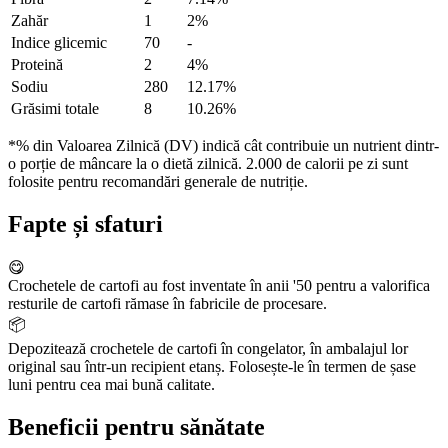
Zahăr
1
2%
Indice glicemic
70
-
Proteină
2
4%
Sodiu
280
12.17%
Grăsimi totale
8
10.26%
*% din Valoarea Zilnică (DV) indică cât contribuie un nutrient dintr-
o porție de mâncare la o dietă zilnică. 2.000 de calorii pe zi sunt
folosite pentru recomandări generale de nutriție.
Fapte și sfaturi
😋
Crochetele de cartofi au fost inventate în anii '50 pentru a valorifica
resturile de cartofi rămase în fabricile de procesare.
📦
Depozitează crochetele de cartofi în congelator, în ambalajul lor
original sau într-un recipient etanș. Folosește-le în termen de șase
luni pentru cea mai bună calitate.
Beneficii pentru sănătate