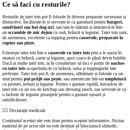
Ce să faci cu resturile?
Resturile de tater tots pot fi folosite în diverse preparate savuroase și
distractive. Încălzește-le și servește-le ca garnitură pentru
burgeri,
sandvișuri sau hot dog-uri
, sau taie-le mărunt și amestecă-le într-
un
scramble de mic dejun
cu ouă, brânză și legume. Tater tots sunt,
de asemenea, excelente ca topping pentru
casserole, preparate la
cuptor sau pizze
.
Folosește tater tots într-o
casserole cu tater tots
prin a le așeza în
straturi cu brânză, carne și legume, apoi coace-le până devin bubble.
Dacă ai multe tater tots, ia în considerare să faci o porție de
nachos
cu tater tots
acoperindu-le cu brânză, salsa și toppingurile tale
preferate. Tater tots pot fi, de asemenea, sfărâmate și folosite ca un
strat pentru
pui prăjit sau pește
, sau amestecate într-un
umplutură
cu pesmet, ierburi și legume. Pentru o gustare rapidă, bucură-te de
tater tots cu un sos de ketchup sau dressing ranch, sau servește-le cu
o farfurie de legume proaspete pentru o gustare ușoară și
satisfăcătoare.
👨‍⚕️️ Declarație medicală
Conținutul acestui site este doar pentru scopuri informative. Niciun
material de pe acest site nu este destinat să înlocuiască sfaturile,