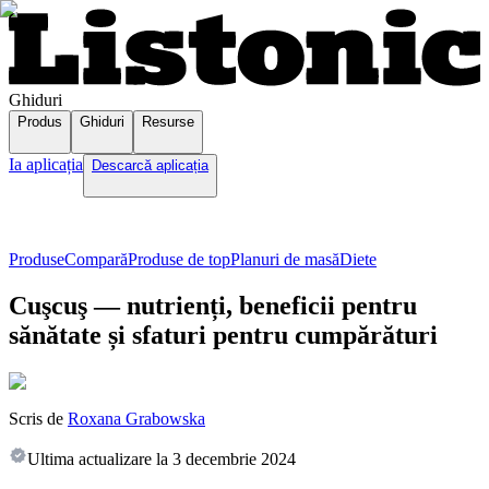
Ghiduri
Produs
Ghiduri
Resurse
Ia aplicația
Descarcă aplicația
Produse
Compară
Produse de top
Planuri de masă
Diete
Cuşcuş — nutrienți, beneficii pentru
sănătate și sfaturi pentru cumpărături
Scris de
Roxana Grabowska
Ultima actualizare la
3 decembrie 2024