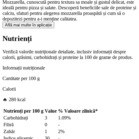
Mozzarella, cunoscută pentru textura sa moale și gustul delicat, este
ideală pentru pizza și salate. Descoperă beneficiile sale de proteine și
calciu, sfaturi pentru alegerea mozzarella proaspătă și cum să o
depozitezi pentru a-i menține calitatea.
Află mai multe în aplicație
Nutrienți
Verifică valorile nutriționale detaliate, inclusiv informații despre
calorii, grăsimi, carbohidrați și proteine la 100 de grame de produs.
Informații nutriționale
Cantitate per
100 g
Calorii
🔥 280 kcal
Nutrienți per
100 g
Value
%
Valoare zilnică
*
Carbohidrați
3
1.09%
Fibră
0
-
Zahăr
1
2%
Indice glicemic
30
-