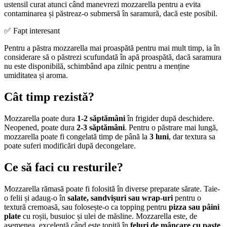
ustensil curat atunci când manevrezi mozzarella pentru a evita
contaminarea și păstreaz-o submersă în saramură, dacă este posibil.
✅ Fapt interesant
Pentru a păstra mozzarella mai proaspătă pentru mai mult timp, ia în
considerare să o păstrezi scufundată în apă proaspătă, dacă saramura
nu este disponibilă, schimbând apa zilnic pentru a menține
umiditatea și aroma.
Cât timp rezistă?
Mozzarella poate dura
1-2 săptămâni
în frigider după deschidere.
Neopened, poate dura
2-3 săptămâni
. Pentru o păstrare mai lungă,
mozzarella poate fi congelată timp de până la
3 luni
, dar textura sa
poate suferi modificări după decongelare.
Ce să faci cu resturile?
Mozzarella rămasă poate fi folosită în diverse preparate sărate. Taie-
o felii și adaug-o în
salate, sandvișuri sau wrap-uri
pentru o
textură cremoasă, sau folosește-o ca topping pentru
pizza sau pâini
plate
cu roșii, busuioc și ulei de măsline. Mozzarella este, de
asemenea, excelentă când este topită în
feluri de mâncare cu paste
,