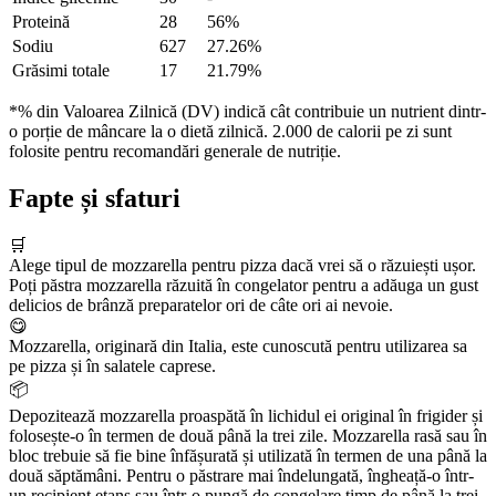
Proteină
28
56%
Sodiu
627
27.26%
Grăsimi totale
17
21.79%
*% din Valoarea Zilnică (DV) indică cât contribuie un nutrient dintr-
o porție de mâncare la o dietă zilnică. 2.000 de calorii pe zi sunt
folosite pentru recomandări generale de nutriție.
Fapte și sfaturi
🛒
Alege tipul de mozzarella pentru pizza dacă vrei să o răzuiești ușor.
Poți păstra mozzarella răzuită în congelator pentru a adăuga un gust
delicios de brânză preparatelor ori de câte ori ai nevoie.
😋
Mozzarella, originară din Italia, este cunoscută pentru utilizarea sa
pe pizza și în salatele caprese.
📦
Depozitează mozzarella proaspătă în lichidul ei original în frigider și
folosește-o în termen de două până la trei zile. Mozzarella rasă sau în
bloc trebuie să fie bine înfășurată și utilizată în termen de una până la
două săptămâni. Pentru o păstrare mai îndelungată, îngheață-o într-
un recipient etanș sau într-o pungă de congelare timp de până la trei