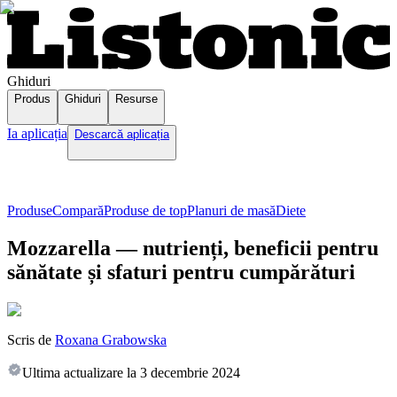
Ghiduri
Produs
Ghiduri
Resurse
Ia aplicația
Descarcă aplicația
Produse
Compară
Produse de top
Planuri de masă
Diete
Mozzarella — nutrienți, beneficii pentru
sănătate și sfaturi pentru cumpărături
Scris de
Roxana Grabowska
Ultima actualizare la
3 decembrie 2024