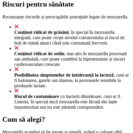
Riscuri pentru sănătate
Recunoaște riscurile și preocupările potențiale legate de mozzarella.
Conținut ridicat de grăsimi
, în special în mozzarella
integrală, care poate crește nivelul colesterolului și riscul de
boli de inimă atunci când este consumată frecvent.
Conținut ridicat de sodiu
, mai ales în mozzarella procesată
sau ambalată, care poate contribui la hipertensiune și riscuri
cardiovasculare crescute.
Posibilitatea simptomelor de intoleranță la lactoză
, cum ar
fi balonarea, gazele sau diareea, la persoanele sensibile la
produsele lactate.
Riscul de contaminare
cu bacterii dăunătoare, cum ar fi
Listeria, în special dacă mozzarella este făcută din lapte
nepasteurizat sau nu este păstrată corespunzător.
Cum să alegi?
Mozzarella ar trebui să fie moale și umedă, având o culoare albă