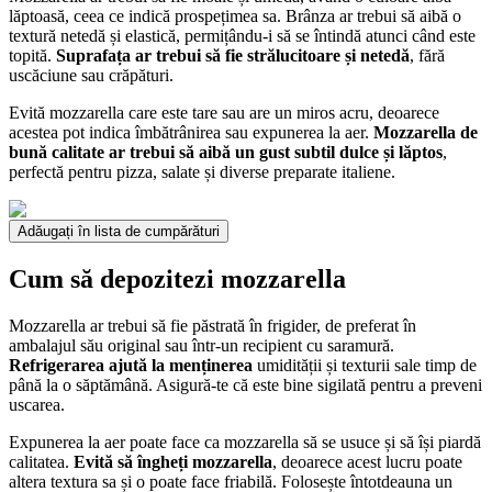
lăptoasă, ceea ce indică prospețimea sa. Brânza ar trebui să aibă o
textură netedă și elastică, permițându-i să se întindă atunci când este
topită.
Suprafața ar trebui să fie strălucitoare și netedă
, fără
uscăciune sau crăpături.
Evită mozzarella care este tare sau are un miros acru, deoarece
acestea pot indica îmbătrânirea sau expunerea la aer.
Mozzarella de
bună calitate ar trebui să aibă un gust subtil dulce și lăptos
,
perfectă pentru pizza, salate și diverse preparate italiene.
Adăugați în lista de cumpărături
Cum să depozitezi mozzarella
Mozzarella ar trebui să fie păstrată în frigider, de preferat în
ambalajul său original sau într-un recipient cu saramură.
Refrigerarea ajută la menținerea
umidității și texturii sale timp de
până la o săptămână. Asigură-te că este bine sigilată pentru a preveni
uscarea.
Expunerea la aer poate face ca mozzarella să se usuce și să își piardă
calitatea.
Evită să îngheți mozzarella
, deoarece acest lucru poate
altera textura sa și o poate face friabilă. Folosește întotdeauna un