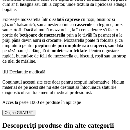
cum ar fi lasagna sau ziti la cuptor, unde textura sa lipicioasă adaugă
bogăție.
Folosește mozzarella într-o
salată caprese
cu roșii, busuioc și
glazură balsamică, sau amestec-o într-o
casserole
cu legume, orez
sau cartofi. Dacă ai multă mozzarella, ia în considerare să faci o
porție de
bețișoare de mozzarella
prin a le tăvăli în pesmet și a le
prăji până devin aurii și crocante. Mozzarella poate fi folosită și ca
umplutură pentru
piepturi de pui umplute sau ciuperci
, sau dată
pe răzătoare și adăugată în
omlete sau frittate
. Pentru o gustare
rapidă, bucură-te de felii de mozzarella cu biscuiți, roșii sau un strop
de ulei de măsline.
👨‍⚕️️ Declarație medicală
Conținutul acestui site este doar pentru scopuri informative. Niciun
material de pe acest site nu este destinat să înlocuiască sfaturile,
diagnosticul sau tratamentul medical profesionist.
Acces la peste 1000 de produse în aplicație
Obține GRATUIT
Descoperiți produse din alte categorii