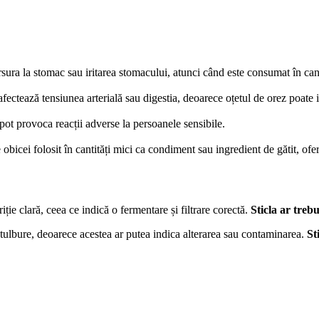
arsura la stomac sau iritarea stomacului, atunci când este consumat în canti
e afectează tensiunea arterială sau digestia, deoarece oțetul de orez poat
pot provoca reacții adverse la persoanele sensibile.
 obicei folosit în cantități mici ca condiment sau ingredient de gătit, of
iție clară, ceea ce indică o fermentare și filtrare corectă.
Sticla ar trebu
 tulbure, deoarece acestea ar putea indica alterarea sau contaminarea.
St