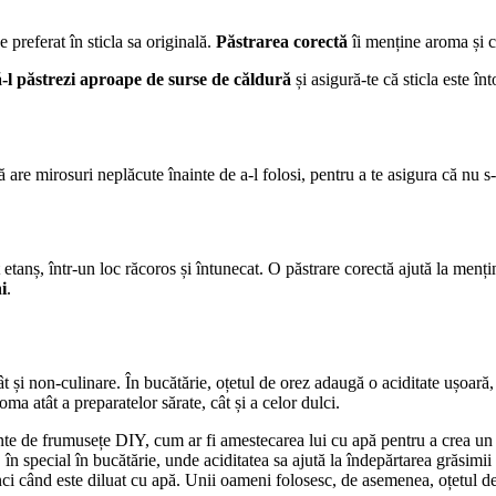
e preferat în sticla sa originală.
Păstrarea corectă
îi menține aroma și ca
ă-l păstrezi aproape de surse de căldură
și asigură-te că sticla este în
 are mirosuri neplăcute înainte de a-l folosi, pentru a te asigura că nu s-a
 etanș, într-un loc răcoros și întunecat. O păstrare corectă ajută la mențin
i
.
cât și non-culinare. În bucătărie, oțetul de orez adaugă o aciditate ușoar
oma atât a preparatelor sărate, cât și a celor dulci.
atamente de frumusețe DIY, cum ar fi amestecarea lui cu apă pentru a crea u
în special în bucătărie, unde aciditatea sa ajută la îndepărtarea grăsimii ș
ci când este diluat cu apă. Unii oameni folosesc, de asemenea, oțetul de o