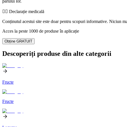
părului lor.
👨‍⚕️️ Declarație medicală
Conținutul acestui site este doar pentru scopuri informative. Niciun mat
Acces la peste 1000 de produse în aplicație
Obține GRATUIT
Descoperiți produse din alte categorii
Fructe
Fructe