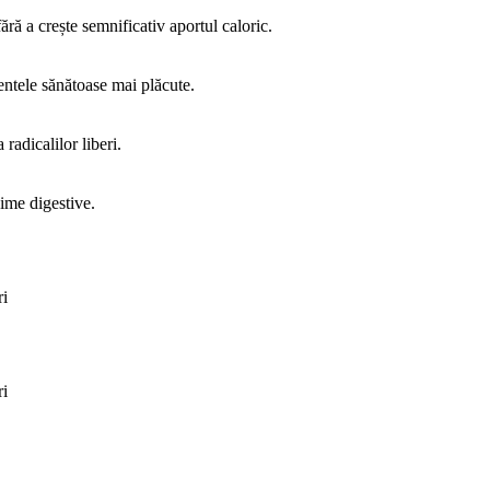
ără a crește semnificativ aportul caloric.
mentele sănătoase mai plăcute.
radicalilor liberi.
ime digestive.
ri
ri