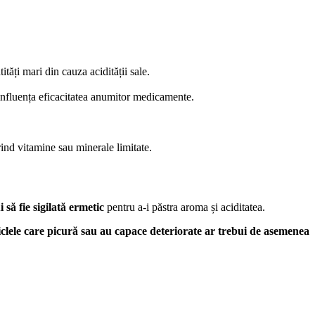
tăți mari din cauza acidității sale.
e influența eficacitatea anumitor medicamente.
erind vitamine sau minerale limitate.
i să fie sigilată ermetic
pentru a-i păstra aroma și aciditatea.
iclele care picură sau au capace deteriorate ar trebui de asemenea