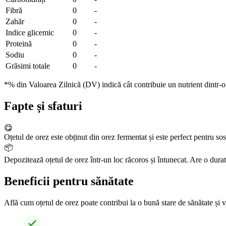
Fibră
0
-
Zahăr
0
-
Indice glicemic
0
-
Proteină
0
-
Sodiu
0
-
Grăsimi totale
0
-
*% din Valoarea Zilnică (DV) indică cât contribuie un nutrient dintr-o p
Fapte și sfaturi
😋
Oțetul de orez este obținut din orez fermentat și este perfect pentru sos
📦
Depozitează oțetul de orez într-un loc răcoros și întunecat. Are o durată
Beneficii pentru sănătate
Află cum oțetul de orez poate contribui la o bună stare de sănătate și vi