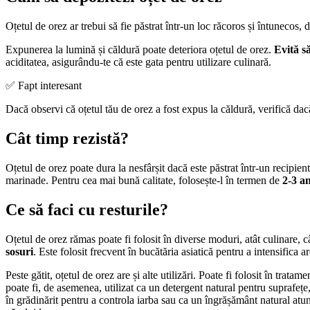
Oțetul de orez ar trebui să fie păstrat într-un loc răcoros și întunecos, d
Expunerea la lumină și căldură poate deteriora oțetul de orez.
Evită s
aciditatea, asigurându-te că este gata pentru utilizare culinară.
✅ Fapt interesant
Dacă observi că oțetul tău de orez a fost expus la căldură, verifică dacă
Cât timp rezistă?
Oțetul de orez poate dura la nesfârșit dacă este păstrat într-un recipient
marinade. Pentru cea mai bună calitate, folosește-l în termen de
2-3 an
Ce să faci cu resturile?
Oțetul de orez rămas poate fi folosit în diverse moduri, atât culinare, 
sosuri
. Este folosit frecvent în bucătăria asiatică pentru a intensifica ar
Peste gătit, oțetul de orez are și alte utilizări. Poate fi folosit în tr
poate fi, de asemenea, utilizat ca un detergent natural pentru suprafețe, 
în grădinărit pentru a controla iarba sau ca un îngrășământ natural atun