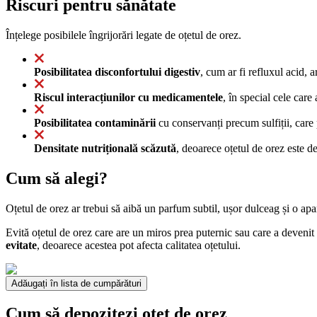
Riscuri pentru sănătate
Înțelege posibilele îngrijorări legate de oțetul de orez.
Posibilitatea disconfortului digestiv
, cum ar fi refluxul acid, 
Riscul interacțiunilor cu medicamentele
, în special cele car
Posibilitatea contaminării
cu conservanți precum sulfiții, care 
Densitate nutrițională scăzută
, deoarece oțetul de orez este de
Cum să alegi?
Oțetul de orez ar trebui să aibă un parfum subtil, ușor dulceag și o apar
Evită oțetul de orez care are un miros prea puternic sau care a devenit
evitate
, deoarece acestea pot afecta calitatea oțetului.
Adăugați în lista de cumpărături
Cum să depozitezi oțet de orez