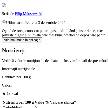
Scris de
Filip Miłoszewski
Ultima actualizare la
3 decembrie 2024
Oțetul de orez, cunoscut pentru gustul său blând și ușor dulce, este ide
privește digestia, și învață cele mai bune practici de depozitare pentru a
Află mai multe în aplicație
Nutrienți
Verifică valorile nutriționale detaliate, inclusiv informații despre calo
Informații nutriționale
Cantitate per
100 g
Calorii
🔥 18 kcal
Nutrienți per
100 g
Value
%
Valoare zilnică
*
Carbohidrați
0
-