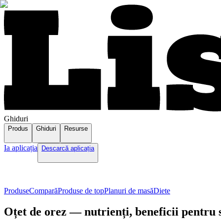
Ghiduri
Produs
Ghiduri
Resurse
Ia aplicația
Descarcă aplicația
Produse
Compară
Produse de top
Planuri de masă
Diete
Oțet de orez — nutrienți, beneficii pentru 