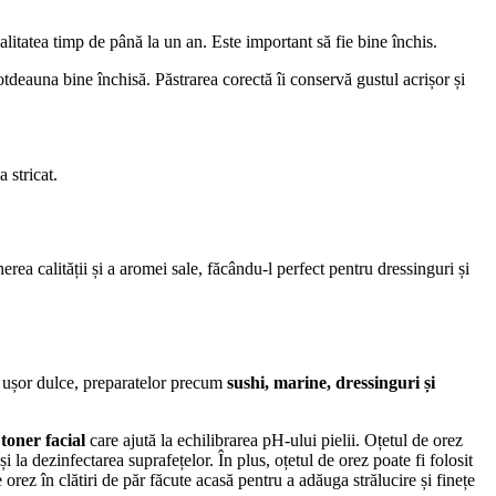
litatea timp de până la un an. Este important să fie bine închis.
totdeauna bine închisă. Păstrarea corectă îi conservă gustul acrișor și
 stricat.
erea calității și a aromei sale, făcându-l perfect pentru dressinguri și
ă, ușor dulce, preparatelor precum
sushi, marine, dressinguri și
n
toner facial
care ajută la echilibrarea pH-ului pielii. Oțetul de orez
i la dezinfectarea suprafețelor. În plus, oțetul de orez poate fi folosit
rez în clătiri de păr făcute acasă pentru a adăuga strălucire și finețe