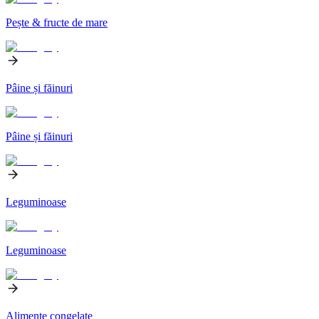
Pește & fructe de mare
Pâine și făinuri
Pâine și făinuri
Leguminoase
Leguminoase
Alimente congelate