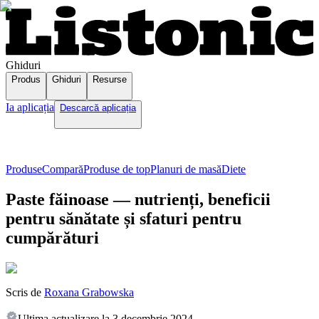
Ghiduri
Produs
Ghiduri
Resurse
Ia aplicația
Descarcă aplicația
Produse
Compară
Produse de top
Planuri de masă
Diete
Paste făinoase — nutrienți, beneficii
pentru sănătate și sfaturi pentru
cumpărături
Scris de
Roxana Grabowska
Ultima actualizare la
3 decembrie 2024