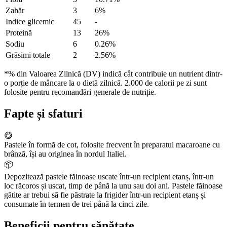
Zahăr
3
6%
Indice glicemic
45
-
Proteină
13
26%
Sodiu
6
0.26%
Grăsimi totale
2
2.56%
*% din Valoarea Zilnică (DV) indică cât contribuie un nutrient dintr-
o porție de mâncare la o dietă zilnică. 2.000 de calorii pe zi sunt
folosite pentru recomandări generale de nutriție.
Fapte și sfaturi
😋
Pastele în formă de cot, folosite frecvent în preparatul macaroane cu
brânză, își au originea în nordul Italiei.
📦
Depozitează pastele făinoase uscate într-un recipient etanș, într-un
loc răcoros și uscat, timp de până la unu sau doi ani. Pastele făinoase
gătite ar trebui să fie păstrate la frigider într-un recipient etanș și
consumate în termen de trei până la cinci zile.
Beneficii pentru sănătate