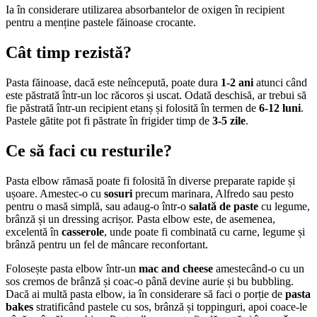
Ia în considerare utilizarea absorbantelor de oxigen în recipient
pentru a menține pastele făinoase crocante.
Cât timp rezistă?
Pasta făinoase, dacă este neîncepută, poate dura
1-2 ani
atunci când
este păstrată într-un loc răcoros și uscat. Odată deschisă, ar trebui să
fie păstrată într-un recipient etanș și folosită în termen de
6-12 luni
.
Pastele gătite pot fi păstrate în frigider timp de
3-5 zile
.
Ce să faci cu resturile?
Pasta elbow rămasă poate fi folosită în diverse preparate rapide și
ușoare. Amestec-o cu
sosuri
precum marinara, Alfredo sau pesto
pentru o masă simplă, sau adaug-o într-o
salată de paste
cu legume,
brânză și un dressing acrișor. Pasta elbow este, de asemenea,
excelentă în
casserole
, unde poate fi combinată cu carne, legume și
brânză pentru un fel de mâncare reconfortant.
Folosește pasta elbow într-un
mac and cheese
amestecând-o cu un
sos cremos de brânză și coac-o până devine aurie și bu bubbling.
Dacă ai multă pasta elbow, ia în considerare să faci o porție de
pasta
bakes
stratificând pastele cu sos, brânză și toppinguri, apoi coace-le