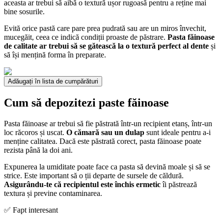
aceasta ar trebui să aibă o textură ușor rugoasă pentru a reține mai
bine sosurile.
Evită orice pastă care pare prea pudrată sau are un miros învechit,
mucegăit, ceea ce indică condiții proaste de păstrare.
Pasta făinoase
de calitate ar trebui să se gătească la o textură perfect al dente
și
să își mențină forma în preparate.
Adăugați în lista de cumpărături
Cum să depozitezi paste făinoase
Pasta făinoase ar trebui să fie păstrată într-un recipient etanș, într-un
loc răcoros și uscat.
O cămară sau un dulap
sunt ideale pentru a-i
menține calitatea. Dacă este păstrată corect, pasta făinoase poate
rezista până la doi ani.
Expunerea la umiditate poate face ca pasta să devină moale și să se
strice. Este important să o ții departe de sursele de căldură.
Asigurându-te că recipientul este închis ermetic
îi păstrează
textura și previne contaminarea.
✅ Fapt interesant