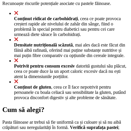
Recunoaște riscurile potențiale asociate cu pastele făinoase.
Conținut ridicat de carbohidrați
, ceea ce poate provoca
creșteri rapide ale nivelului de zahăr din sânge, fiind o
problemă în special pentru diabetici sau pentru cei care
urmează diete sărace în carbohidrați.
Densitate nutrițională scăzută
, mai ales dacă este făcut din
făină albă rafinată, oferind mai puține substanțe nutritive și
mai puțin fibre comparativ cu opțiunile din cereale integrale.
Potrivit pentru consum excesiv
datorită gustului său plăcut,
ceea ce poate duce la un aport caloric excesiv dacă nu ești
atent la dimensiunile porțiilor.
Conținut de gluten
, ceea ce îl face nepotrivit pentru
persoanele cu boala celiacă sau sensibilitate la gluten, putând
provoca disconfort digestiv și alte probleme de sănătate.
Cum să alegi?
Pasta făinoase ar trebui să fie uniformă ca și culoare și să nu aibă
crăpături sau neregularități în formă.
Verifică suprafața pastei
;