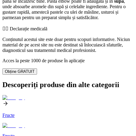
până se încălzesc bine. Pasta elbow poate fi adăugată și în
supă
,
unde absoarbe aromele din supă și celelalte ingrediente. Pentru o
gustare rapidă, amestecă pastele cu ulei de măsline, usturoi și
parmezan pentru un preparat simplu și satisfăcător.
👨‍⚕️️ Declarație medicală
Conținutul acestui site este doar pentru scopuri informative. Niciun
material de pe acest site nu este destinat să înlocuiască sfaturile,
diagnosticul sau tratamentul medical profesionist.
Acces la peste 1000 de produse în aplicație
Obține GRATUIT
Descoperiți produse din alte categorii
Fructe
Fructe