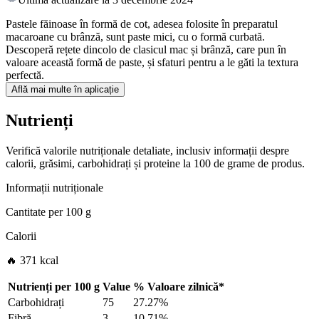
Pastele făinoase în formă de cot, adesea folosite în preparatul
macaroane cu brânză, sunt paste mici, cu o formă curbată.
Descoperă rețete dincolo de clasicul mac și brânză, care pun în
valoare această formă de paste, și sfaturi pentru a le găti la textura
perfectă.
Află mai multe în aplicație
Nutrienți
Verifică valorile nutriționale detaliate, inclusiv informații despre
calorii, grăsimi, carbohidrați și proteine la 100 de grame de produs.
Informații nutriționale
Cantitate per
100 g
Calorii
🔥 371 kcal
Nutrienți per
100 g
Value
%
Valoare zilnică
*
Carbohidrați
75
27.27%
Fibră
3
10.71%