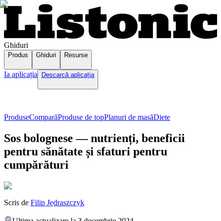
Ghiduri
Produs
Ghiduri
Resurse
Ia aplicația
Descarcă aplicația
Produse
Compară
Produse de top
Planuri de masă
Diete
Sos bolognese — nutrienți, beneficii
pentru sănătate și sfaturi pentru
cumpărături
Scris de
Filip Jędraszczyk
Ultima actualizare la
3 decembrie 2024