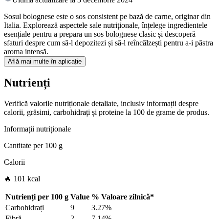
Sosul bolognese este o sos consistent pe bază de carne, originar din
Italia. Explorează aspectele sale nutriționale, înțelege ingredientele
esențiale pentru a prepara un sos bolognese clasic și descoperă
sfaturi despre cum să-l depozitezi și să-l reîncălzești pentru a-i păstra
aroma intensă.
Află mai multe în aplicație
Nutrienți
Verifică valorile nutriționale detaliate, inclusiv informații despre
calorii, grăsimi, carbohidrați și proteine la 100 de grame de produs.
Informații nutriționale
Cantitate per
100 g
Calorii
🔥 101 kcal
Nutrienți per
100 g
Value
%
Valoare zilnică
*
Carbohidrați
9
3.27%
Fibră
2
7.14%