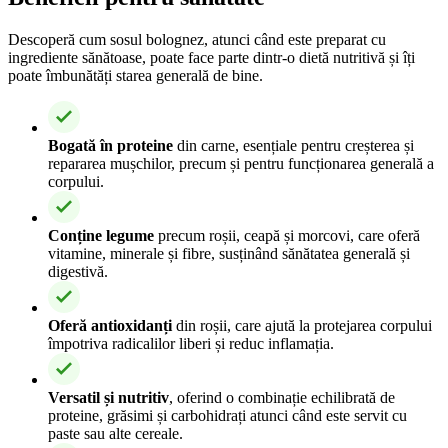
Descoperă cum sosul bolognez, atunci când este preparat cu
ingrediente sănătoase, poate face parte dintr-o dietă nutritivă și îți
poate îmbunătăți starea generală de bine.
Bogată în proteine
din carne, esențiale pentru creșterea și
repararea mușchilor, precum și pentru funcționarea generală a
corpului.
Conține legume
precum roșii, ceapă și morcovi, care oferă
vitamine, minerale și fibre, susținând sănătatea generală și
digestivă.
Oferă antioxidanți
din roșii, care ajută la protejarea corpului
împotriva radicalilor liberi și reduc inflamația.
Versatil și nutritiv
, oferind o combinație echilibrată de
proteine, grăsimi și carbohidrați atunci când este servit cu
paste sau alte cereale.