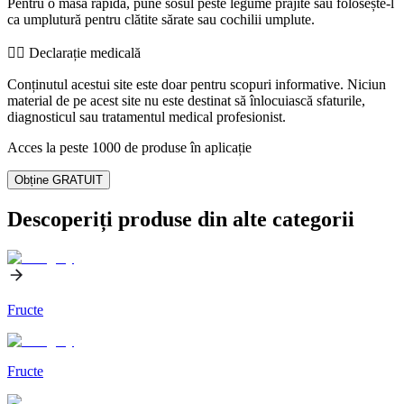
Pentru o masă rapidă, pune sosul peste legume prăjite sau folosește-l
ca umplutură pentru clătite sărate sau cochilii umplute.
👨‍⚕️️ Declarație medicală
Conținutul acestui site este doar pentru scopuri informative. Niciun
material de pe acest site nu este destinat să înlocuiască sfaturile,
diagnosticul sau tratamentul medical profesionist.
Acces la peste 1000 de produse în aplicație
Obține GRATUIT
Descoperiți produse din alte categorii
Fructe
Fructe