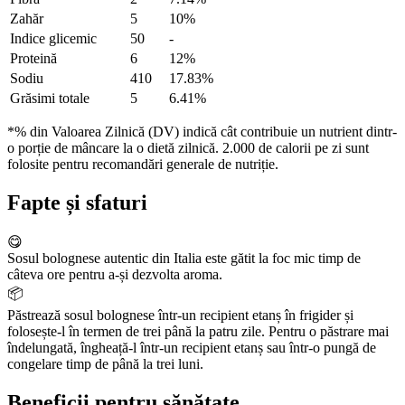
Zahăr
5
10%
Indice glicemic
50
-
Proteină
6
12%
Sodiu
410
17.83%
Grăsimi totale
5
6.41%
*% din Valoarea Zilnică (DV) indică cât contribuie un nutrient dintr-
o porție de mâncare la o dietă zilnică. 2.000 de calorii pe zi sunt
folosite pentru recomandări generale de nutriție.
Fapte și sfaturi
😋
Sosul bolognese autentic din Italia este gătit la foc mic timp de
câteva ore pentru a-și dezvolta aroma.
📦
Păstrează sosul bolognese într-un recipient etanș în frigider și
folosește-l în termen de trei până la patru zile. Pentru o păstrare mai
îndelungată, îngheață-l într-un recipient etanș sau într-o pungă de
congelare timp de până la trei luni.
Beneficii pentru sănătate