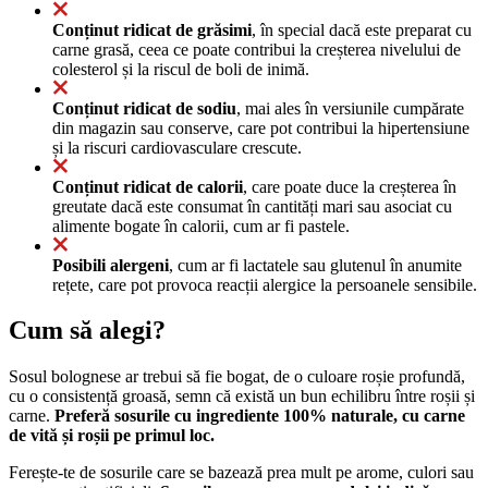
Conținut ridicat de grăsimi
, în special dacă este preparat cu
carne grasă, ceea ce poate contribui la creșterea nivelului de
colesterol și la riscul de boli de inimă.
Conținut ridicat de sodiu
, mai ales în versiunile cumpărate
din magazin sau conserve, care pot contribui la hipertensiune
și la riscuri cardiovasculare crescute.
Conținut ridicat de calorii
, care poate duce la creșterea în
greutate dacă este consumat în cantități mari sau asociat cu
alimente bogate în calorii, cum ar fi pastele.
Posibili alergeni
, cum ar fi lactatele sau glutenul în anumite
rețete, care pot provoca reacții alergice la persoanele sensibile.
Cum să alegi?
Sosul bolognese ar trebui să fie bogat, de o culoare roșie profundă,
cu o consistență groasă, semn că există un bun echilibru între roșii și
carne.
Preferă sosurile cu ingrediente 100% naturale, cu carne
de vită și roșii pe primul loc.
Ferește-te de sosurile care se bazează prea mult pe arome, culori sau