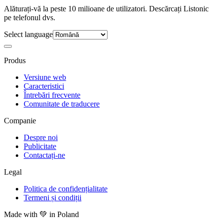
Alăturați-vă la peste 10 milioane de utilizatori. Descărcați Listonic
pe telefonul dvs.
Select language
Produs
Versiune web
Caracteristici
Întrebări frecvente
Comunitate de traducere
Companie
Despre noi
Publicitate
Contactați-ne
Legal
Politica de confidențialitate
Termeni și condiții
Made with
💚
in Poland