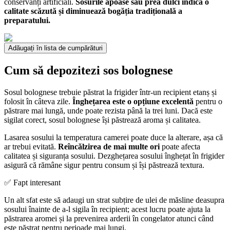
conservanți artificiali.
Sosurile apoase sau prea dulci indică o
calitate scăzută și diminuează bogăția tradițională a
preparatului.
Adăugați în lista de cumpărături
Cum să depozitezi sos bolognese
Sosul bolognese trebuie păstrat la frigider într-un recipient etanș și
folosit în câteva zile.
Înghețarea este o opțiune excelentă
pentru o
păstrare mai lungă, unde poate rezista până la trei luni. Dacă este
sigilat corect, sosul bolognese își păstrează aroma și calitatea.
Lasarea sosului la temperatura camerei poate duce la alterare, așa că
ar trebui evitată.
Reîncălzirea de mai multe ori
poate afecta
calitatea și siguranța sosului. Dezghețarea sosului înghețat în frigider
asigură că rămâne sigur pentru consum și își păstrează textura.
✅ Fapt interesant
Un alt sfat este să adaugi un strat subțire de ulei de măsline deasupra
sosului înainte de a-l sigila în recipient; acest lucru poate ajuta la
păstrarea aromei și la prevenirea arderii în congelator atunci când
este păstrat pentru perioade mai lungi.