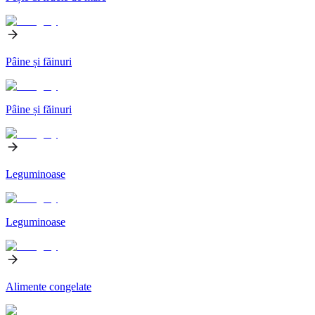
Pâine și făinuri
Pâine și făinuri
Leguminoase
Leguminoase
Alimente congelate