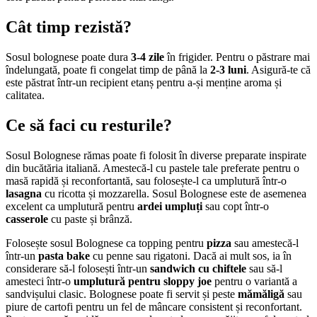
Cât timp rezistă?
Sosul bolognese poate dura
3-4 zile
în frigider. Pentru o păstrare mai
îndelungată, poate fi congelat timp de până la
2-3 luni
. Asigură-te că
este păstrat într-un recipient etanș pentru a-și menține aroma și
calitatea.
Ce să faci cu resturile?
Sosul Bolognese rămas poate fi folosit în diverse preparate inspirate
din bucătăria italiană. Amestecă-l cu pastele tale preferate pentru o
masă rapidă și reconfortantă, sau folosește-l ca umplutură într-o
lasagna
cu ricotta și mozzarella. Sosul Bolognese este de asemenea
excelent ca umplutură pentru
ardei umpluți
sau copt într-o
casserole
cu paste și brânză.
Folosește sosul Bolognese ca topping pentru
pizza
sau amestecă-l
într-un
pasta bake
cu penne sau rigatoni. Dacă ai mult sos, ia în
considerare să-l folosești într-un
sandwich cu chiftele
sau să-l
amesteci într-o
umplutură pentru sloppy joe
pentru o variantă a
sandvișului clasic. Bolognese poate fi servit și peste
mămăligă
sau
piure de cartofi pentru un fel de mâncare consistent și reconfortant.