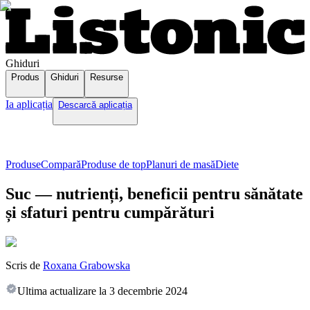
Ghiduri
Produs
Ghiduri
Resurse
Ia aplicația
Descarcă aplicația
Produse
Compară
Produse de top
Planuri de masă
Diete
Suc — nutrienți, beneficii pentru sănătate
și sfaturi pentru cumpărături
Scris de
Roxana Grabowska
Ultima actualizare la
3 decembrie 2024