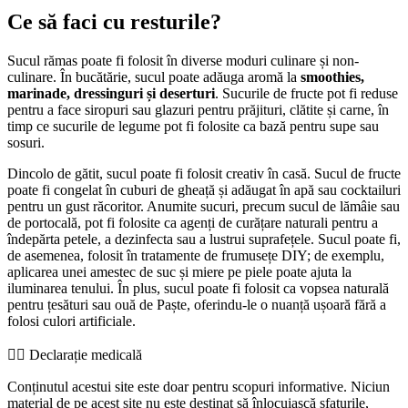
Ce să faci cu resturile?
Sucul rămas poate fi folosit în diverse moduri culinare și non-
culinare. În bucătărie, sucul poate adăuga aromă la
smoothies,
marinade, dressinguri și deserturi
. Sucurile de fructe pot fi reduse
pentru a face siropuri sau glazuri pentru prăjituri, clătite și carne, în
timp ce sucurile de legume pot fi folosite ca bază pentru supe sau
sosuri.
Dincolo de gătit, sucul poate fi folosit creativ în casă. Sucul de fructe
poate fi congelat în cuburi de gheață și adăugat în apă sau cocktailuri
pentru un gust răcoritor. Anumite sucuri, precum sucul de lămâie sau
de portocală, pot fi folosite ca agenți de curățare naturali pentru a
îndepărta petele, a dezinfecta sau a lustrui suprafețele. Sucul poate fi,
de asemenea, folosit în tratamente de frumusețe DIY; de exemplu,
aplicarea unei amestec de suc și miere pe piele poate ajuta la
iluminarea tenului. În plus, sucul poate fi folosit ca vopsea naturală
pentru țesături sau ouă de Paște, oferindu-le o nuanță ușoară fără a
folosi culori artificiale.
👨‍⚕️️ Declarație medicală
Conținutul acestui site este doar pentru scopuri informative. Niciun
material de pe acest site nu este destinat să înlocuiască sfaturile,