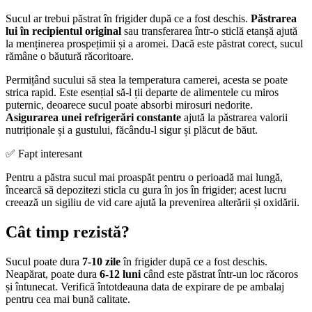
Sucul ar trebui păstrat în frigider după ce a fost deschis.
Păstrarea
lui în recipientul original
sau transferarea într-o sticlă etanșă ajută
la menținerea prospețimii și a aromei. Dacă este păstrat corect, sucul
rămâne o băutură răcoritoare.
Permițând sucului să stea la temperatura camerei, acesta se poate
strica rapid. Este esențial să-l ții departe de alimentele cu miros
puternic, deoarece sucul poate absorbi mirosuri nedorite.
Asigurarea unei refrigerări constante
ajută la păstrarea valorii
nutriționale și a gustului, făcându-l sigur și plăcut de băut.
✅ Fapt interesant
Pentru a păstra sucul mai proaspăt pentru o perioadă mai lungă,
încearcă să depozitezi sticla cu gura în jos în frigider; acest lucru
creează un sigiliu de vid care ajută la prevenirea alterării și oxidării.
Cât timp rezistă?
Sucul poate dura
7-10 zile
în frigider după ce a fost deschis.
Neapărat, poate dura
6-12 luni
când este păstrat într-un loc răcoros
și întunecat. Verifică întotdeauna data de expirare de pe ambalaj
pentru cea mai bună calitate.