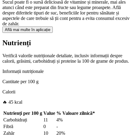
Sucul poate fi o sursă delicioasă de vitamine și minerale, mai ales
atunci când este preparat din fructe sau legume proaspete. Află
despre diferitele tipuri de suc, beneficiile lor pentru sănătate și
aspectele de care trebuie să ții cont pentru a evita consumul excesiv
de zahăr.
Află mai multe în aplicație
Nutrienți
Verifică valorile nutriționale detaliate, inclusiv informații despre
calorii, grăsimi, carbohidrați și proteine la 100 de grame de produs.
Informații nutriționale
Cantitate per
100 g
Calorii
🔥 45 kcal
Nutrienți per
100 g
Value
%
Valoare zilnică
*
Carbohidrați
11
4%
Fibră
0
-
Zahăr
10
20%