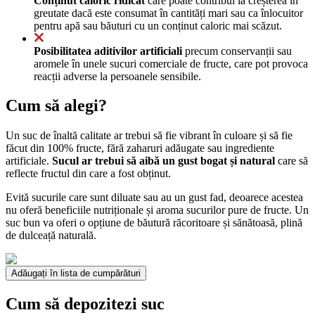
Conținut caloric ridicat
care poate contribui la creșterea în
greutate dacă este consumat în cantități mari sau ca înlocuitor
pentru apă sau băuturi cu un conținut caloric mai scăzut.
Posibilitatea aditivilor artificiali
precum conservanții sau
aromele în unele sucuri comerciale de fructe, care pot provoca
reacții adverse la persoanele sensibile.
Cum să alegi?
Un suc de înaltă calitate ar trebui să fie vibrant în culoare și să fie
făcut din 100% fructe, fără zaharuri adăugate sau ingrediente
artificiale.
Sucul ar trebui să aibă un gust bogat și natural
care să
reflecte fructul din care a fost obținut.
Evită sucurile care sunt diluate sau au un gust fad, deoarece acestea
nu oferă beneficiile nutriționale și aroma sucurilor pure de fructe. Un
suc bun va oferi o opțiune de băutură răcoritoare și sănătoasă, plină
de dulceață naturală.
Adăugați în lista de cumpărături
Cum să depozitezi suc