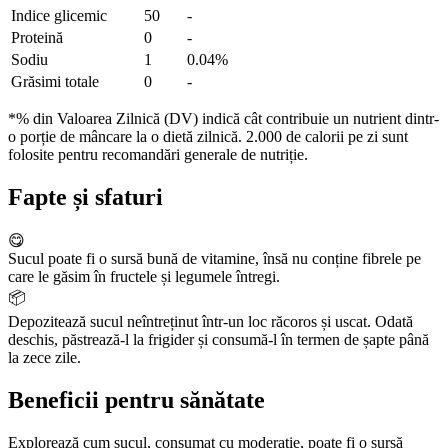
Indice glicemic
50
-
Proteină
0
-
Sodiu
1
0.04%
Grăsimi totale
0
-
*% din Valoarea Zilnică (DV) indică cât contribuie un nutrient dintr-
o porție de mâncare la o dietă zilnică. 2.000 de calorii pe zi sunt
folosite pentru recomandări generale de nutriție.
Fapte și sfaturi
😋
Sucul poate fi o sursă bună de vitamine, însă nu conține fibrele pe
care le găsim în fructele și legumele întregi.
📦
Depozitează sucul neîntreținut într-un loc răcoros și uscat. Odată
deschis, păstrează-l la frigider și consumă-l în termen de șapte până
la zece zile.
Beneficii pentru sănătate
Explorează cum sucul, consumat cu moderație, poate fi o sursă