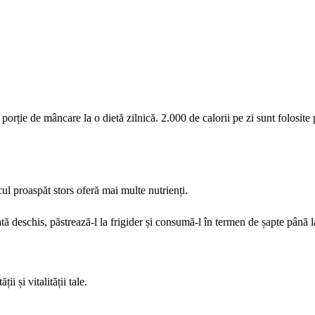
orție de mâncare la o dietă zilnică. 2.000 de calorii pe zi sunt folosite
l proaspăt stors oferă mai multe nutrienți.
ă deschis, păstrează-l la frigider și consumă-l în termen de șapte până la
 și vitalității tale.