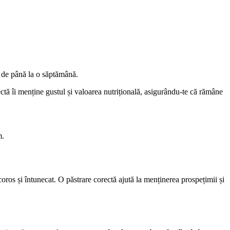
 de până la o săptămână.
ectă îi menține gustul și valoarea nutrițională, asigurându-te că rămâne
m.
coros și întunecat. O păstrare corectă ajută la menținerea prospețimii și