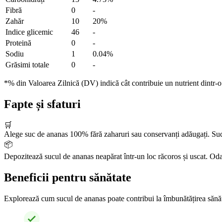
Fibră
0
-
Zahăr
10
20%
Indice glicemic
46
-
Proteină
0
-
Sodiu
1
0.04%
Grăsimi totale
0
-
*% din Valoarea Zilnică (DV) indică cât contribuie un nutrient dintr-o p
Fapte și sfaturi
🛒
Alege suc de ananas 100% fără zaharuri sau conservanți adăugați. Sucu
📦
Depozitează sucul de ananas neapărat într-un loc răcoros și uscat. Odat
Beneficii pentru sănătate
Explorează cum sucul de ananas poate contribui la îmbunătățirea sănătății