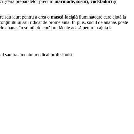
-acrișoară preparatelor precum
marinade, sosuri, cocktailuri și
re sau iaurt pentru a crea o
mască facială
iluminatoare care ajută la
 conținutului său ridicat de bromelaină. În plus, sucul de ananas poate
de ananas în soluții de curățare făcute acasă pentru a ajuta la
cul sau tratamentul medical profesionist.