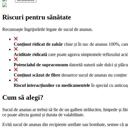
Riscuri pentru sănătate
Recunoaște îngrijorările legate de sucul de ananas.
Conținut ridicat de zahăr
chiar și în suc de ananas 100%, care 
Aciditate ridicată
care poate agrava simptomele refluxului acid 
Potencialul de supraconsum
datorită naturii sale dulci și plăc
Conținut scăzut de fibre
deoarece sucul de ananas nu conține fi
Riscul interacțiunilor cu medicamentele
în special cu anticoa
Cum să alegi?
Sucul de ananas ar trebui să fie de un galben strălucitor, limpede și făr
ce poate afecta gustul și durata de valabilitate.
Evită sucul de ananas din recipiente umflate sau bombate, semne că ar 