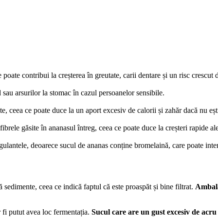
poate contribui la creșterea în greutate, carii dentare și un risc crescut
sau arsurilor la stomac în cazul persoanelor sensibile.
ute, ceea ce poate duce la un aport excesiv de calorii și zahăr dacă nu ești
brele găsite în ananasul întreg, ceea ce poate duce la creșteri rapide al
gulantele, deoarece sucul de ananas conține bromelaină, care poate inten
ă sedimente, ceea ce indică faptul că este proaspăt și bine filtrat.
Ambalaj
fi putut avea loc fermentația.
Sucul care are un gust excesiv de acru