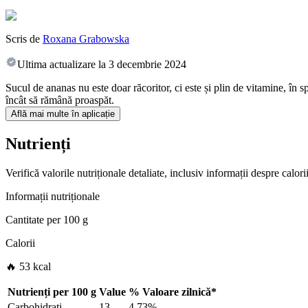
Scris de
Roxana Grabowska
Ultima actualizare la
3 decembrie 2024
Sucul de ananas nu este doar răcoritor, ci este și plin de vitamine, în 
încât să rămână proaspăt.
Află mai multe în aplicație
Nutrienți
Verifică valorile nutriționale detaliate, inclusiv informații despre calo
Informații nutriționale
Cantitate per
100 g
Calorii
🔥 53 kcal
Nutrienți per
100 g
Value
%
Valoare zilnică
*
Carbohidrați
13
4.73%