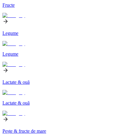
Fructe
Legume
Legume
Lactate & ouă
Lactate & ouă
Pește & fructe de mare