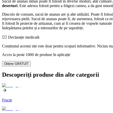
Sucul de ananas rămas poate fi folosit în diverse moduri, atât culinar
deserturi
. Este adesea folosit pentru a frăgezi carnea, a da gust smoot
Dincolo de consum, sucul de ananas are și alte utilizări. Poate fi folo
rejuvenarea pielii. Sucul de ananas poate fi, de asemenea, folosit ca re
fi folosit în proiecte de artizanat, cum ar fi crearea de vopsele natural
îndepărtarea petelor și a mirosurilor de pe suprafețe.
👨‍⚕️️ Declarație medicală
Conținutul acestui site este doar pentru scopuri informative. Niciun mat
Acces la peste 1000 de produse în aplicație
Obține GRATUIT
Descoperiți produse din alte categorii
Fructe