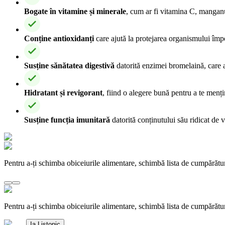
Bogate în vitamine și minerale
, cum ar fi vitamina C, manganu
Conține antioxidanți
care ajută la protejarea organismului împot
Susține sănătatea digestivă
datorită enzimei bromelaină, care aj
Hidratant și revigorant
, fiind o alegere bună pentru a te menți
Susține funcția imunitară
datorită conținutului său ridicat de 
Pentru a-ți schimba obiceiurile alimentare, schimbă lista de cumpărătu
Pentru a-ți schimba obiceiurile alimentare, schimbă lista de cumpărătu
Ia Listonic