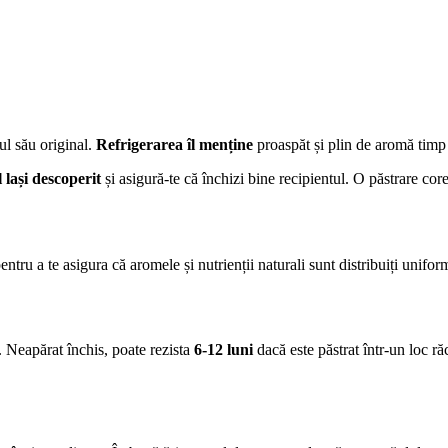
ul său original.
Refrigerarea îl menține
proaspăt și plin de aromă timp
l lași descoperit
și asigură-te că închizi bine recipientul. O păstrare cor
entru a te asigura că aromele și nutrienții naturali sunt distribuiți unifor
. Neapărat închis, poate rezista
6-12 luni
dacă este păstrat într-un loc ră