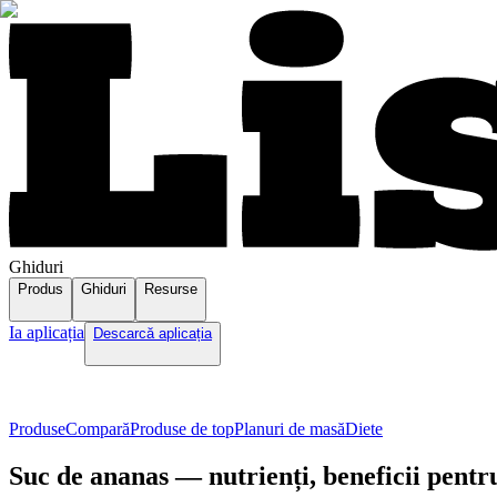
Ghiduri
Produs
Ghiduri
Resurse
Ia aplicația
Descarcă aplicația
Produse
Compară
Produse de top
Planuri de masă
Diete
Suc de ananas — nutrienți, beneficii pentr