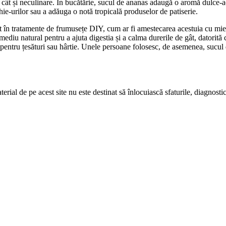
e, cât și neculinare. În bucătărie, sucul de ananas adaugă o aromă dulce
hie-urilor sau a adăuga o notă tropicală produselor de patiserie.
sit în tratamente de frumusețe DIY, cum ar fi amestecarea acestuia cu mie
mediu natural pentru a ajuta digestia și a calma durerile de gât, datorită
e pentru țesături sau hârtie. Unele persoane folosesc, de asemenea, sucul 
erial de pe acest site nu este destinat să înlocuiască sfaturile, diagnosti