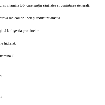
l și vitamina B6, care susțin sănătatea și bunăstarea generală.
riva radicalilor liberi și reduc inflamația.
ută la digestia proteinelor.
ne hidratat.
vitamina C.
ri
ri