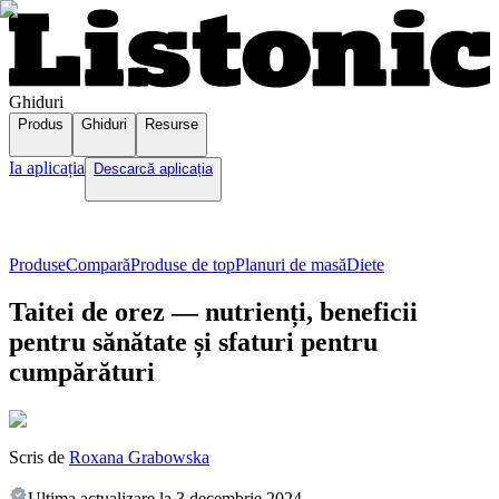
Ghiduri
Produs
Ghiduri
Resurse
Ia aplicația
Descarcă aplicația
Produse
Compară
Produse de top
Planuri de masă
Diete
Taitei de orez — nutrienți, beneficii
pentru sănătate și sfaturi pentru
cumpărături
Scris de
Roxana Grabowska
Ultima actualizare la
3 decembrie 2024