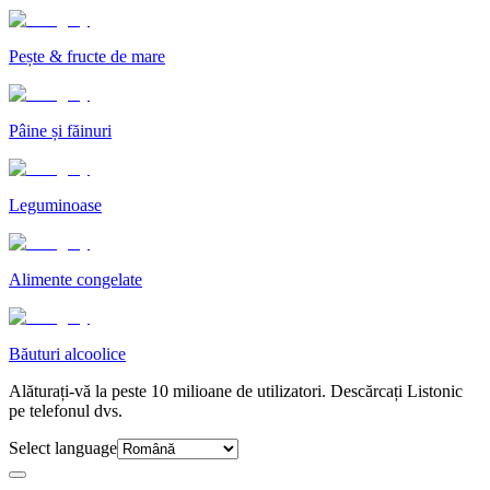
Pește & fructe de mare
Pâine și făinuri
Leguminoase
Alimente congelate
Băuturi alcoolice
Alăturați-vă la peste 10 milioane de utilizatori. Descărcați Listonic
pe telefonul dvs.
Select language