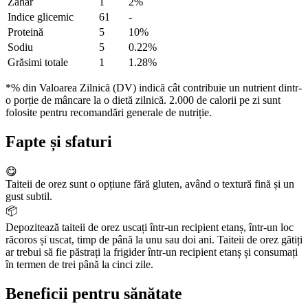
Zahăr
1
2%
Indice glicemic
61
-
Proteină
5
10%
Sodiu
5
0.22%
Grăsimi totale
1
1.28%
*% din Valoarea Zilnică (DV) indică cât contribuie un nutrient dintr-
o porție de mâncare la o dietă zilnică. 2.000 de calorii pe zi sunt
folosite pentru recomandări generale de nutriție.
Fapte și sfaturi
😋
Taiteii de orez sunt o opțiune fără gluten, având o textură fină și un
gust subtil.
📦
Depozitează taiteii de orez uscați într-un recipient etanș, într-un loc
răcoros și uscat, timp de până la unu sau doi ani. Taiteii de orez gătiți
ar trebui să fie păstrați la frigider într-un recipient etanș și consumați
în termen de trei până la cinci zile.
Beneficii pentru sănătate