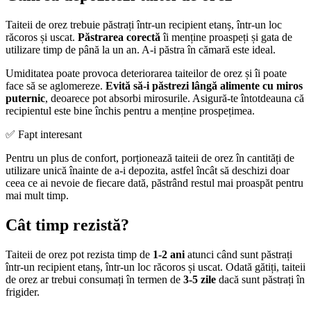
Taiteii de orez trebuie păstrați într-un recipient etanș, într-un loc
răcoros și uscat.
Păstrarea corectă
îi menține proaspeți și gata de
utilizare timp de până la un an. A-i păstra în cămară este ideal.
Umiditatea poate provoca deteriorarea taiteilor de orez și îi poate
face să se aglomereze.
Evită să-i păstrezi lângă alimente cu miros
puternic
, deoarece pot absorbi mirosurile. Asigură-te întotdeauna că
recipientul este bine închis pentru a menține prospețimea.
✅ Fapt interesant
Pentru un plus de confort, porționează taiteii de orez în cantități de
utilizare unică înainte de a-i depozita, astfel încât să deschizi doar
ceea ce ai nevoie de fiecare dată, păstrând restul mai proaspăt pentru
mai mult timp.
Cât timp rezistă?
Taiteii de orez pot rezista timp de
1-2 ani
atunci când sunt păstrați
într-un recipient etanș, într-un loc răcoros și uscat. Odată gătiți, taiteii
de orez ar trebui consumați în termen de
3-5 zile
dacă sunt păstrați în
frigider.