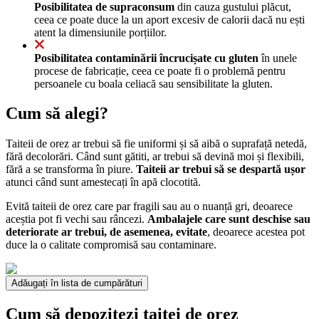
Posibilitatea de supraconsum
din cauza gustului plăcut,
ceea ce poate duce la un aport excesiv de calorii dacă nu ești
atent la dimensiunile porțiilor.
Posibilitatea contaminării încrucișate cu gluten
în unele
procese de fabricație, ceea ce poate fi o problemă pentru
persoanele cu boala celiacă sau sensibilitate la gluten.
Cum să alegi?
Taiteii de orez ar trebui să fie uniformi și să aibă o suprafață netedă,
fără decolorări. Când sunt gătiti, ar trebui să devină moi și flexibili,
fără a se transforma în piure.
Taiteii ar trebui să se despartă ușor
atunci când sunt amestecați în apă clocotită.
Evită taiteii de orez care par fragili sau au o nuanță gri, deoarece
aceștia pot fi vechi sau râncezi.
Ambalajele care sunt deschise sau
deteriorate ar trebui, de asemenea, evitate
, deoarece acestea pot
duce la o calitate compromisă sau contaminare.
Adăugați în lista de cumpărături
Cum să depozitezi taitei de orez