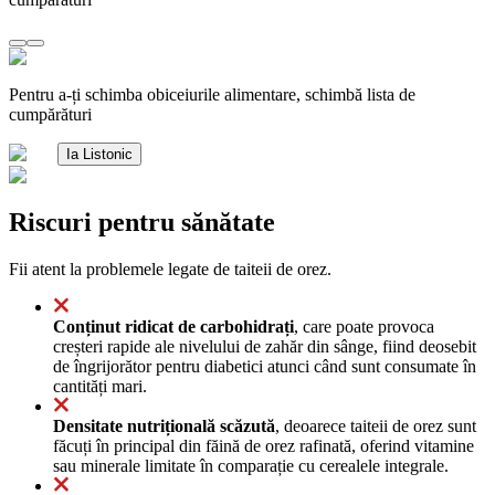
Pentru a-ți schimba obiceiurile alimentare, schimbă lista de
cumpărături
Ia Listonic
Riscuri pentru sănătate
Fii atent la problemele legate de taiteii de orez.
Conținut ridicat de carbohidrați
, care poate provoca
creșteri rapide ale nivelului de zahăr din sânge, fiind deosebit
de îngrijorător pentru diabetici atunci când sunt consumate în
cantități mari.
Densitate nutrițională scăzută
, deoarece taiteii de orez sunt
făcuți în principal din făină de orez rafinată, oferind vitamine
sau minerale limitate în comparație cu cerealele integrale.