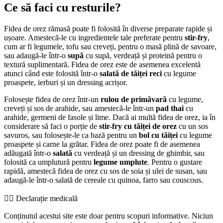
Ce să faci cu resturile?
Fidea de orez rămasă poate fi folosită în diverse preparate rapide și
ușoare. Amestecă-le cu ingredientele tale preferate pentru
stir-fry
,
cum ar fi legumele, tofu sau creveți, pentru o masă plină de savoare,
sau adaugă-le într-o
supă
cu supă, verdeață și proteină pentru o
textură suplimentară. Fidea de orez este de asemenea excelentă
atunci când este folosită într-o
salată de tăiței reci
cu legume
proaspete, ierburi și un dressing acrișor.
Folosește fidea de orez într-un
rulou de primăvară
cu legume,
creveți și sos de arahide, sau amestecă-le într-un
pad thai
cu
arahide, germeni de fasole și lime. Dacă ai multă fidea de orez, ia în
considerare să faci o porție de
stir-fry cu tăiței de orez
cu un sos
savuros, sau folosește-le ca bază pentru un
bol cu tăiței
cu legume
proaspete și carne la grătar. Fidea de orez poate fi de asemenea
adăugată într-o
salată
cu verdeață și un dressing de ghimbir, sau
folosită ca umplutură pentru
legume umplute
. Pentru o gustare
rapidă, amestecă fidea de orez cu sos de soia și ulei de susan, sau
adaugă-le într-o salată de cereale cu quinoa, farro sau couscous.
👨‍⚕️️ Declarație medicală
Conținutul acestui site este doar pentru scopuri informative. Niciun