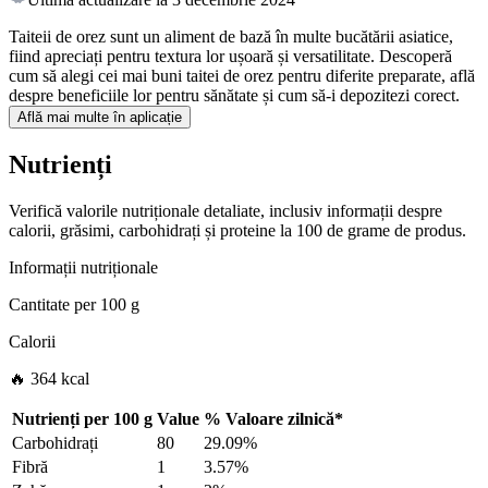
Taiteii de orez sunt un aliment de bază în multe bucătării asiatice,
fiind apreciați pentru textura lor ușoară și versatilitate. Descoperă
cum să alegi cei mai buni taitei de orez pentru diferite preparate, află
despre beneficiile lor pentru sănătate și cum să-i depozitezi corect.
Află mai multe în aplicație
Nutrienți
Verifică valorile nutriționale detaliate, inclusiv informații despre
calorii, grăsimi, carbohidrați și proteine la 100 de grame de produs.
Informații nutriționale
Cantitate per
100 g
Calorii
🔥 364 kcal
Nutrienți per
100 g
Value
%
Valoare zilnică
*
Carbohidrați
80
29.09%
Fibră
1
3.57%