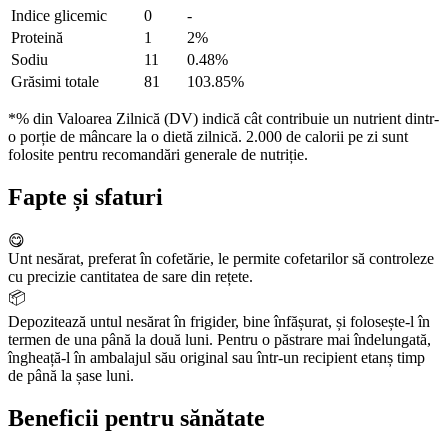
Indice glicemic
0
-
Proteină
1
2%
Sodiu
11
0.48%
Grăsimi totale
81
103.85%
*% din Valoarea Zilnică (DV) indică cât contribuie un nutrient dintr-
o porție de mâncare la o dietă zilnică. 2.000 de calorii pe zi sunt
folosite pentru recomandări generale de nutriție.
Fapte și sfaturi
😋
Unt nesărat, preferat în cofetărie, le permite cofetarilor să controleze
cu precizie cantitatea de sare din rețete.
📦
Depozitează untul nesărat în frigider, bine înfășurat, și folosește-l în
termen de una până la două luni. Pentru o păstrare mai îndelungată,
îngheață-l în ambalajul său original sau într-un recipient etanș timp
de până la șase luni.
Beneficii pentru sănătate