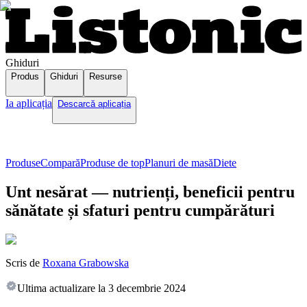
Ghiduri
Produs
Ghiduri
Resurse
Ia aplicația
Descarcă aplicația
Produse
Compară
Produse de top
Planuri de masă
Diete
Unt nesărat — nutrienți, beneficii pentru
sănătate și sfaturi pentru cumpărături
Scris de
Roxana Grabowska
Ultima actualizare la
3 decembrie 2024