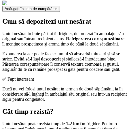
Adăugați în lista de cumpărături
Cum să depozitezi unt nesărat
Untul nesărat trebuie păstrat în frigider, de preferat în ambalajul său
original sau într-un recipient etanș.
Refrigerarea corespunzătoare
îi menține prospețimea și aroma timp de până la două săptămâni.
Expunerea la aer poate face ca untul să absoarbă mirosuri și să se
strice.
Evită să-l lași descoperit
și sigilează-l întotdeauna bine.
Păstrarea corespunzătoare îi conservă textura cremoasă și gustul,
asigurându-te că rămâne proaspăt și gata pentru coacere sau gătit.
✅ Fapt interesant
Dacă nu vei folosi untul nesărat în termen de două săptămâni, ia în
considerare să-l îngheți în ambalajul său original sau într-un recipient
sigur pentru congelator.
Cât timp rezistă?
Untul nesărat poate rezista timp de
1-2 luni
în frigider. Pentru o
păstrare mai îndelungată, untul nesărat poate fi congelat timp de