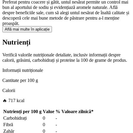
Preferat pentru coacere și gătit, untul nesărat permite un control mai
bun al aportului de sodiu și evidențiază aromele naturale. Află
despre beneficiile sale, cum să alegi untul nesărat de înaltă calitate și
descoperă cele mai bune metode de păstrare pentru a-l menține
proaspăt.
Află mai multe în aplicație
Nutrienți
Verifică valorile nutriționale detaliate, inclusiv informații despre
calorii, grăsimi, carbohidrați și proteine la 100 de grame de produs.
Informații nutriționale
Cantitate per
100 g
Calorii
🔥 717 kcal
Nutrienți per
100 g
Value
%
Valoare zilnică
*
Carbohidrați
0
-
Fibră
0
-
Zahăr
0
-