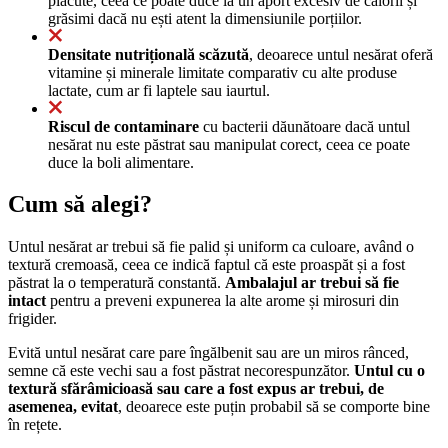
plăcute, ceea ce poate duce la un aport excesiv de calorii și
grăsimi dacă nu ești atent la dimensiunile porțiilor.
Densitate nutrițională scăzută
, deoarece untul nesărat oferă
vitamine și minerale limitate comparativ cu alte produse
lactate, cum ar fi laptele sau iaurtul.
Riscul de contaminare
cu bacterii dăunătoare dacă untul
nesărat nu este păstrat sau manipulat corect, ceea ce poate
duce la boli alimentare.
Cum să alegi?
Untul nesărat ar trebui să fie palid și uniform ca culoare, având o
textură cremoasă, ceea ce indică faptul că este proaspăt și a fost
păstrat la o temperatură constantă.
Ambalajul ar trebui să fie
intact
pentru a preveni expunerea la alte arome și mirosuri din
frigider.
Evită untul nesărat care pare îngălbenit sau are un miros rânced,
semne că este vechi sau a fost păstrat necorespunzător.
Untul cu o
textură sfărâmicioasă sau care a fost expus ar trebui, de
asemenea, evitat
, deoarece este puțin probabil să se comporte bine
în rețete.