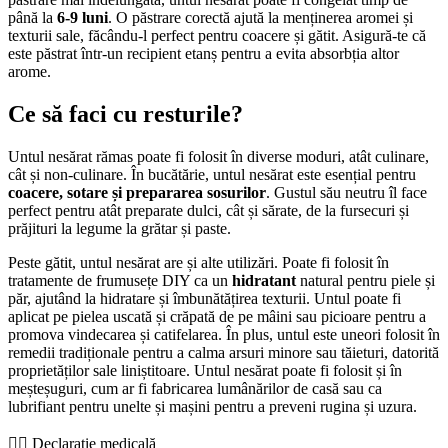
până la
6-9 luni
. O păstrare corectă ajută la menținerea aromei și
texturii sale, făcându-l perfect pentru coacere și gătit. Asigură-te că
este păstrat într-un recipient etanș pentru a evita absorbția altor
arome.
Ce să faci cu resturile?
Untul nesărat rămas poate fi folosit în diverse moduri, atât culinare,
cât și non-culinare. În bucătărie, untul nesărat este esențial pentru
coacere, sotare și prepararea sosurilor
. Gustul său neutru îl face
perfect pentru atât preparate dulci, cât și sărate, de la fursecuri și
prăjituri la legume la grătar și paste.
Peste gătit, untul nesărat are și alte utilizări. Poate fi folosit în
tratamente de frumusețe DIY ca un
hidratant
natural pentru piele și
păr, ajutând la hidratare și îmbunătățirea texturii. Untul poate fi
aplicat pe pielea uscată și crăpată de pe mâini sau picioare pentru a
promova vindecarea și catifelarea. În plus, untul este uneori folosit în
remedii tradiționale pentru a calma arsuri minore sau tăieturi, datorită
proprietăților sale liniștitoare. Untul nesărat poate fi folosit și în
meșteșuguri, cum ar fi fabricarea lumânărilor de casă sau ca
lubrifiant pentru unelte și mașini pentru a preveni rugina și uzura.
👨‍⚕️️ Declarație medicală