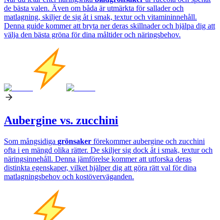
de bästa valen. Även om båda är utmärkta för sallader och
matlagning, skiljer de sig åt i smak, textur och vitamininnehåll.
Denna guide kommer att bryta ner deras skillnader och hjälpa dig att
välja den bästa gröna för dina måltider och näringsbehov.
Aubergine vs. zucchini
Som mångsidiga
grönsaker
förekommer aubergine och zucchini
ofta i en mängd olika rätter. De skiljer sig dock åt i smak, textur och
näringsinnehåll. Denna jämförelse kommer att utforska deras
distinkta egenskaper, vilket hjälper dig att göra rätt val för dina
matlagningsbehov och kostöverväganden.