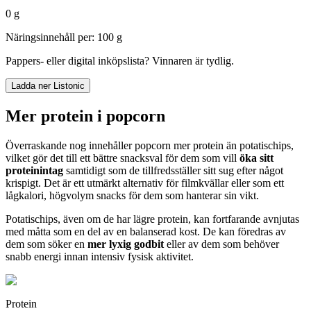
0 g
Näringsinnehåll per: 100 g
Pappers- eller digital inköpslista? Vinnaren är tydlig.
Ladda ner Listonic
Mer protein i popcorn
Överraskande nog innehåller popcorn mer protein än potatischips,
vilket gör det till ett bättre snacksval för dem som vill
öka sitt
proteinintag
samtidigt som de tillfredsställer sitt sug efter något
krispigt. Det är ett utmärkt alternativ för filmkvällar eller som ett
lågkalori, högvolym snacks för dem som hanterar sin vikt.
Potatischips, även om de har lägre protein, kan fortfarande avnjutas
med måtta som en del av en balanserad kost. De kan föredras av
dem som söker en
mer lyxig godbit
eller av dem som behöver
snabb energi innan intensiv fysisk aktivitet.
Protein