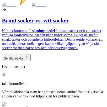
Brunt socker vs. vitt socker
När det kommer till
sötningsmedel
är brunt socker och vitt socker
vanliga skafferivaror. Medan båda tillför sötma, skiljer de sig åt i
smak, textur och potentiella hälsoeffekter. Denna guide kommer att
undersöka deras unika egenskaper, vilket hjälper dig att välja rätt
socker för dina bakbehov och hälsoöverväganden.
Se alla artiklar
Listonic-teamet
faktakontrollerad
Vårt redaktionella team har granskat denna artikel för att säkerställa
att den var korrekt vid tidpunkten för publiceringen.