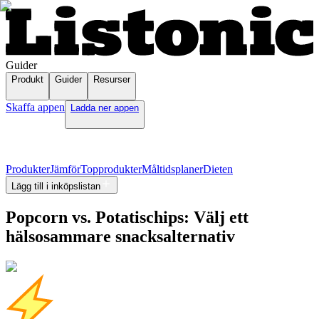
Guider
Produkt
Guider
Resurser
Skaffa appen
Ladda ner appen
Produkter
Jämför
Topprodukter
Måltidsplaner
Dieten
Lägg till i inköpslistan
Popcorn vs. Potatischips: Välj ett
hälsosammare snacksalternativ