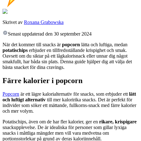
Skrivet av
Roxana Grabowska
Senast uppdaterad den
30 september 2024
När det kommer till snacks är
popcorn
lätta och luftiga, medan
potatischips
erbjuder en tillfredsställande krispighet och smak.
Oavsett om du siktar på ett lågkalorisnack eller unnar dig något
smakfullt, har båda sin plats. Denna guide hjälper dig att välja det
bästa snacket för dina cravings.
Färre kalorier i popcorn
Popcorn
är ett lägre kalorialternativ för snacks, som erbjuder ett
lätt
och luftigt alternativ
till mer kaloririka snacks. Det är perfekt för
individer som söker ett mättande, fullkorns-snack med färre kalorier
och mer volym.
Potatischips, även om de har fler kalorier, ger en
rikare, krispigare
snackupplevelse. De är idealiska för personer som gillar lyxiga
snacks i måttliga mängder men vill vara medvetna om
portionsstorlekar på grund av deras kaloriinnehåll.