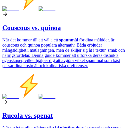
Couscous vs. quinoa
När det kommer till att välja ett
spannmål
för dina måltider, är
couscous och quinoa populära alternativ. Båda erbjuder
mångsidighet i matlagningen, men de skiljer sig åt i textur, smak och
näringsfördelar. Denna guide kommer att utforska deras distinkta
egenskaper, vilket hjälper dig att avgöra vilket spannmål som bäst
passar dina kostmål och kulinariska preferenser.
Rucola vs. spenat
När du letar efter näringsrika
bladgrönsaker
är ruccola och spenat