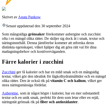
Skrivet av
Agata Pankow
Senast uppdaterad den
30 september 2024
Som mångsidiga
grönsaker
förekommer aubergine och zucchini
ofta i en mängd olika rätter. De skiljer sig dock åt i smak, textur och
näringsinnehåll. Denna jämförelse kommer att utforska deras
distinkta egenskaper, vilket hjälper dig att göra rätt val för dina
matlagningsbehov och kostöverväganden.
Färre kalorier i zucchini
Zucchini
ger få kalorier och har en mild smak och en mångsidig
textur, vilket gör den idealisk för lågkolhydratmåltider och en mängd
olika rätter. Den är också rik på
vitamin C och kalium
, vilket ger
stora näringsmässiga fördelar.
Aubergine
, som är något högre i kalorier, har en mer substantiell
textur och en unik smak, perfekt för dem som letar efter en rejäl,
näringstät grönsak rik på
fiber och antioxidanter
.