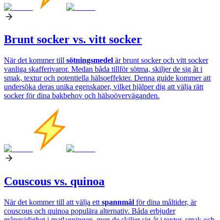
Brunt socker vs. vitt socker
När det kommer till
sötningsmedel
är brunt socker och vitt socker
vanliga skafferivaror. Medan båda tillför sötma, skiljer de sig åt i
smak, textur och potentiella hälsoeffekter. Denna guide kommer att
undersöka deras unika egenskaper, vilket hjälper dig att välja rätt
socker för dina bakbehov och hälsoöverväganden.
Couscous vs. quinoa
När det kommer till att välja ett
spannmål
för dina måltider, är
couscous och quinoa populära alternativ. Båda erbjuder
mångsidighet i matlagningen, men de skiljer sig åt i textur, smak och