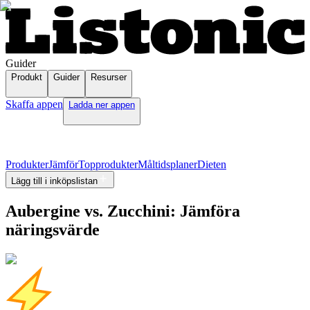
Guider
Produkt
Guider
Resurser
Skaffa appen
Ladda ner appen
Produkter
Jämför
Topprodukter
Måltidsplaner
Dieten
Lägg till i inköpslistan
Aubergine vs. Zucchini: Jämföra
näringsvärde