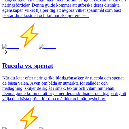
näringsfördelar. Denna guide kommer att utforska deras distinkta
egenskaper, vilket hjälper dig att avgöra vilket spannmål som bäst
passar dina kostmål och kulinariska preferenser.
Rucola vs. spenat
När du letar efter näringsrika
bladgrönsaker
är ruccola och spenat
de bästa valen. Även om båda är utmärkta för sallader och
matlagning, skiljer de sig åt i smak, textur och vitamininnehåll.
Denna guide kommer att bryta ner deras skillnader och hjälpa dig att
välja den bästa gröna för dina måltider och näringsbehov.