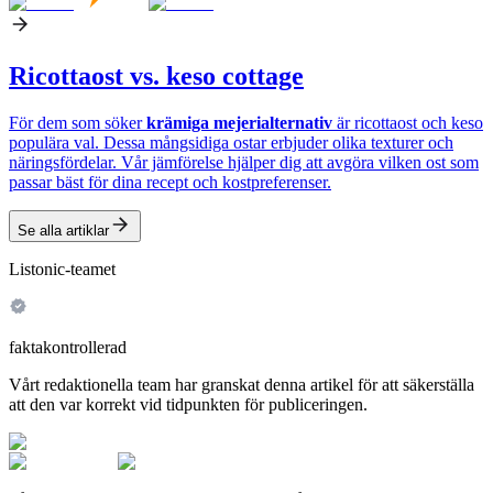
Ricottaost vs. keso cottage
För dem som söker
krämiga mejerialternativ
är ricottaost och keso
populära val. Dessa mångsidiga ostar erbjuder olika texturer och
näringsfördelar. Vår jämförelse hjälper dig att avgöra vilken ost som
passar bäst för dina recept och kostpreferenser.
Se alla artiklar
Listonic-teamet
faktakontrollerad
Vårt redaktionella team har granskat denna artikel för att säkerställa
att den var korrekt vid tidpunkten för publiceringen.