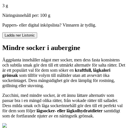
3 g
Näringsinnehåll per: 100 g
Pappers- eller digital inköpslista? Vinnaren är tydlig.
Ladda ner Listonic
Mindre socker i aubergine
Äggplanta innehåller något mer socker, men dess fasta konsistens
och subtila smak gör den till ett utmärkt alternativ för salta rätter. Det
är ett populärt val för dem som söker en
kraftfull, lågkalori
grönsak
som tillför volym till måltider utan att avsevärt öka
sockerintaget. Dess mångsidighet gör den lämplig för rostning,
grillning eller stuvning.
Zucchini, med mindre socker, är ett ännu lättare alternativ som
passar bra i en mängd olika rätter, från wokade rätter till sallader.
Dess milda smak och låga sockerinnehåll gör den till ett perfekt val
för dem som följer
lågsocker- eller lågkolhydratdieter
samtidigt
som de fortfarande njuter av en näringsrik grönsak.