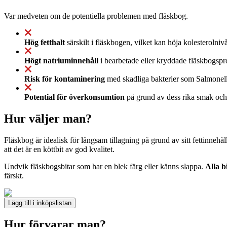
Var medveten om de potentiella problemen med fläskbog.
Hög fetthalt
särskilt i fläskbogen, vilket kan höja kolesterolni
Högt natriuminnehåll
i bearbetade eller kryddade fläskbogspro
Risk för kontaminering
med skadliga bakterier som Salmonella e
Potential för överkonsumtion
på grund av dess rika smak och m
Hur väljer man?
Fläskbog är idealisk för långsam tillagning på grund av sitt fettinneh
att det är en köttbit av god kvalitet.
Undvik fläskbogsbitar som har en blek färg eller känns slappa.
Alla b
färskt.
Lägg till i inköpslistan
Hur förvarar man?