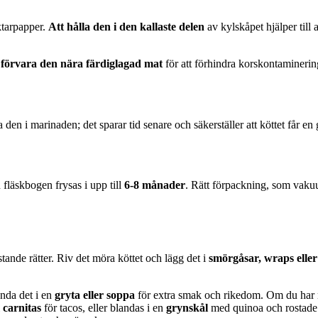
aktarpapper.
Att hålla den i den kallaste delen
av kylskåpet hjälper till a
 förvara den nära färdiglagad mat
för att förhindra korskontaminering
en i marinaden; det sparar tid senare och säkerställer att köttet får en 
 fläskbogen frysas i upp till
6-8 månader
. Rätt förpackning, som vakuu
ande rätter. Riv det möra köttet och lägg det i
smörgåsar, wraps eller
anda det i en
gryta eller soppa
för extra smak och rikedom. Om du har m
i
carnitas
för tacos, eller blandas i en
grynskål
med quinoa och rostade 