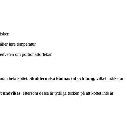
isker.
säker inre temperatur.
medveten om portionsstorlekar.
enom hela köttet.
Skuldern ska kännas tät och tung
, vilket indikerar
rt undvikas
, eftersom dessa är tydliga tecken på att köttet inte är