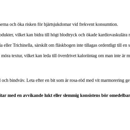
våerna och öka risken för hjärtsjukdomar vid frekvent konsumtion.
dukter, vilket kan bidra till högt blodtryck och ökade kardiovaskulära r
ller Trichinella, särskilt om fläskbogen inte tillagas ordentligt till en 
öra textur, vilket kan leda till överdrivet kaloriintag om man inte är 
åll och bindväv. Leta efter en bit som är rosa-röd med vit marmorering g
itar med en avvikande lukt eller slemmig konsistens bör omedelba