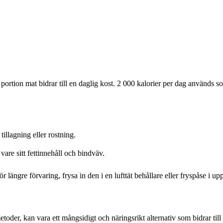
ortion mat bidrar till en daglig kost. 2 000 kalorier per dag används s
illagning eller rostning.
are sitt fettinnehåll och bindväv.
 längre förvaring, frysa in den i en lufttät behållare eller fryspåse i upp
der, kan vara ett mångsidigt och näringsrikt alternativ som bidrar till