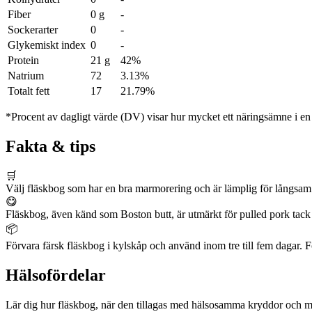
Fiber
0 g
-
Sockerarter
0
-
Glykemiskt index
0
-
Protein
21 g
42%
Natrium
72
3.13%
Totalt fett
17
21.79%
*Procent av dagligt värde (DV) visar hur mycket ett näringsämne i en p
Fakta & tips
🛒
Välj fläskbog som har en bra marmorering och är lämplig för långsam t
😋
Fläskbog, även känd som Boston butt, är utmärkt för pulled pork tack v
📦
Förvara färsk fläskbog i kylskåp och använd inom tre till fem dagar. För
Hälsofördelar
Lär dig hur fläskbog, när den tillagas med hälsosamma kryddor och meto