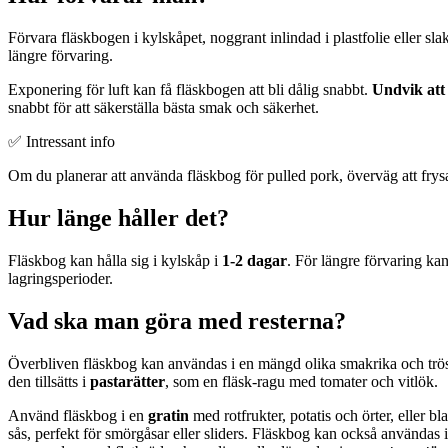
Förvara fläskbogen i kylskåpet, noggrant inlindad i plastfolie eller sl
längre förvaring.
Exponering för luft kan få fläskbogen att bli dålig snabbt.
Undvik att
snabbt för att säkerställa bästa smak och säkerhet.
✅ Intressant info
Om du planerar att använda fläskbog för pulled pork, överväg att frysa d
Hur länge håller det?
Fläskbog kan hålla sig i kylskåp i
1-2 dagar
. För längre förvaring kan
lagringsperioder.
Vad ska man göra med resterna?
Överbliven fläskbog kan användas i en mängd olika smakrika och tröst
den tillsätts i
pastarätter
, som en fläsk-ragu med tomater och vitlök.
Använd fläskbog i en
gratin
med rotfrukter, potatis och örter, eller bl
sås, perfekt för smörgåsar eller sliders. Fläskbog kan också användas 