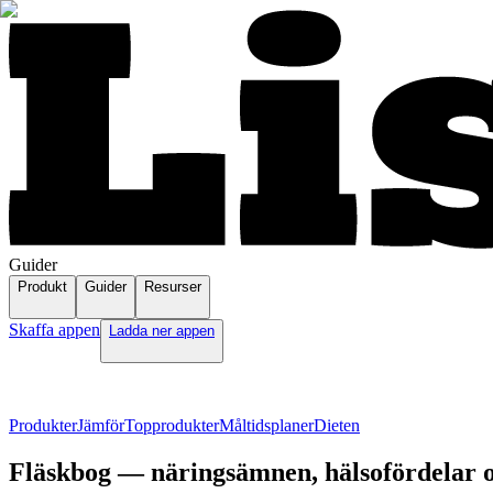
Guider
Produkt
Guider
Resurser
Skaffa appen
Ladda ner appen
Produkter
Jämför
Topprodukter
Måltidsplaner
Dieten
Fläskbog — näringsämnen, hälsofördelar o