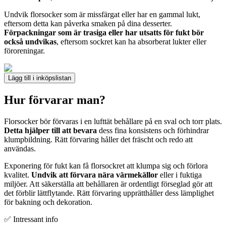
Undvik florsocker som är missfärgat eller har en gammal lukt,
eftersom detta kan påverka smaken på dina desserter.
Förpackningar som är trasiga eller har utsatts för fukt bör
också undvikas
, eftersom sockret kan ha absorberat lukter eller
föroreningar.
Lägg till i inköpslistan
Hur förvarar man?
Florsocker bör förvaras i en lufttät behållare på en sval och torr plats.
Detta hjälper till att bevara
dess fina konsistens och förhindrar
klumpbildning. Rätt förvaring håller det fräscht och redo att
användas.
Exponering för fukt kan få florsockret att klumpa sig och förlora
kvalitet.
Undvik att förvara nära värmekällor
eller i fuktiga
miljöer. Att säkerställa att behållaren är ordentligt förseglad gör att
det förblir lättflytande. Rätt förvaring upprätthåller dess lämplighet
för bakning och dekoration.
✅ Intressant info