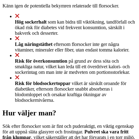
Känn igen de potentiella bekymren relaterade till florsocker.
Hög sockerhalt
som kan bidra till viktökning, tandförfall och
ökad risk för diabetes vid frekvent konsumtion, särskilt i
bakverk och desserter.
Låg näringstäthet
eftersom florsocker inte ger några
vitaminer, mineraler eller fiber, utan endast tomma kalorier.
Risk för överkonsumtion
på grund av dess söta och
smakliga natur, vilket kan leda till ett överdrivet kalori- och
sockerintag om man inte är medveten om portionsstorlekar.
Risk för blodsockertoppar
vilket är särskilt oroande för
diabetiker, eftersom florsocker snabbt absorberas i
blodomloppet och orsakar kraftiga ökningar av
blodsockernivåerna.
Hur väljer man?
Sök efter florsocker som är fint och puderaktigt, en viktig egenskap
för att uppnå släta glasyrer och frostingar.
Pulvret ska vara fritt
från klumpar
, vilket säkerställer att det har förvarats i en torr miljö.