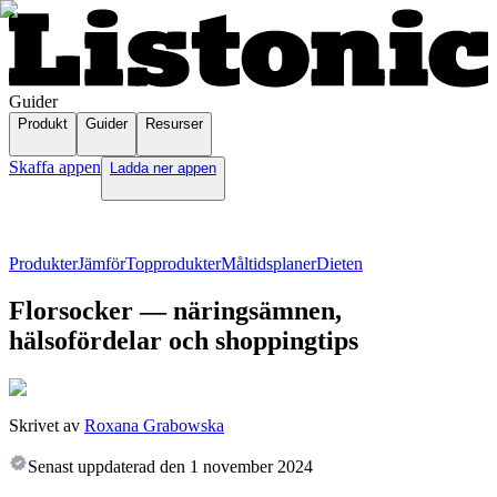
Guider
Produkt
Guider
Resurser
Skaffa appen
Ladda ner appen
Produkter
Jämför
Topprodukter
Måltidsplaner
Dieten
Florsocker — näringsämnen,
hälsofördelar och shoppingtips
Skrivet av
Roxana Grabowska
Senast uppdaterad den
1 november 2024