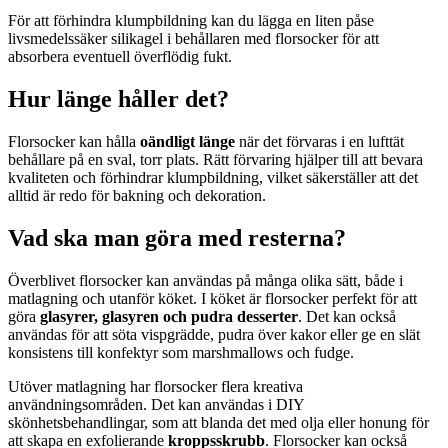
För att förhindra klumpbildning kan du lägga en liten påse
livsmedelssäker silikagel i behållaren med florsocker för att
absorbera eventuell överflödig fukt.
Hur länge håller det?
Florsocker kan hålla
oändligt länge
när det förvaras i en lufttät
behållare på en sval, torr plats. Rätt förvaring hjälper till att bevara
kvaliteten och förhindrar klumpbildning, vilket säkerställer att det
alltid är redo för bakning och dekoration.
Vad ska man göra med resterna?
Överblivet florsocker kan användas på många olika sätt, både i
matlagning och utanför köket. I köket är florsocker perfekt för att
göra
glasyrer, glasyren och pudra desserter
. Det kan också
användas för att söta vispgrädde, pudra över kakor eller ge en slät
konsistens till konfektyr som marshmallows och fudge.
Utöver matlagning har florsocker flera kreativa
användningsområden. Det kan användas i DIY
skönhetsbehandlingar, som att blanda det med olja eller honung för
att skapa en exfolierande
kroppsskrubb
. Florsocker kan också