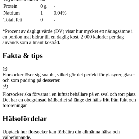
Protein
0 g
-
Natrium
1
0.04%
Totalt fett
0
-
*Procent av dagligt värde (DV) visar hur mycket ett näringsämne i
en portion mat bidrar till en daglig kost. 2 000 kalorier per dag
används som allmänt kostråd.
Fakta & tips
😋
Florsocker löser sig snabbt, vilket gör det perfekt för glasyrer, glaser
och som pudring på desserter.
📦
Florsocker ska förvaras i en lufttät behållare på en sval och torr plats.
Det har en obegränsad hållbarhet så länge det hålls fritt från fukt och
föroreningar.
Hälsofördelar
Upptäck hur florsocker kan förbättra din allmänna hälsa och
välbefinnande.