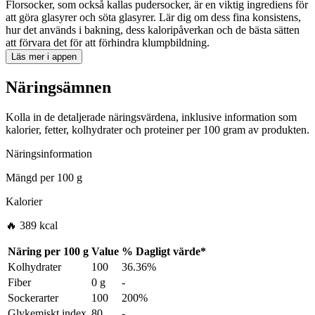
Florsocker, som också kallas pudersocker, är en viktig ingrediens för
att göra glasyrer och söta glasyrer. Lär dig om dess fina konsistens,
hur det används i bakning, dess kaloripåverkan och de bästa sätten
att förvara det för att förhindra klumpbildning.
Läs mer i appen
Näringsämnen
Kolla in de detaljerade näringsvärdena, inklusive information som
kalorier, fetter, kolhydrater och proteiner per 100 gram av produkten.
Näringsinformation
Mängd per
100 g
Kalorier
🔥 389 kcal
Näring per
100 g
Value
%
Dagligt värde
*
Kolhydrater
100
36.36%
Fiber
0 g
-
Sockerarter
100
200%
Glykemiskt index
80
-