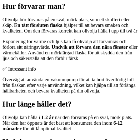
Hur förvarar man?
Olivolja bör förvaras på en sval, mörk plats, som ett skafferi eller
skåp.
En tätt försluten flaska
hjälper till att bevara smaken och
kvaliteten. Om den förvaras korrekt kan olivolja hålla i upp till två år
Exponering för värme och ljus kan få olivolja att försämras och
förlora sitt näringsvärde.
Undvik att förvara den nära fönster
eller
värmekällor. Använd en mörkfärgad flaska för att skydda den från
ljus och säkerställa att den förblir färsk
✅ Intressant info
Överväg att använda en vakuumpump för att ta bort överflödig luft
från flaskan efter varje användning, vilket kan hjälpa till att förlänga
hållbarheten och bevara kvaliteten på din olivolja.
Hur länge håller det?
Olivolja kan hålla i
1-2 år
när den förvaras på en sval, mörk plats.
När den har öppnats är det bäst att konsumera den inom
6-12
månader
för att få optimal kvalitet.