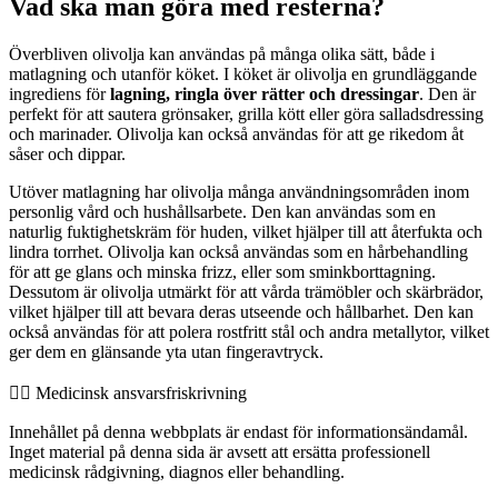
Vad ska man göra med resterna?
Överbliven olivolja kan användas på många olika sätt, både i
matlagning och utanför köket. I köket är olivolja en grundläggande
ingrediens för
lagning, ringla över rätter och dressingar
. Den är
perfekt för att sautera grönsaker, grilla kött eller göra salladsdressing
och marinader. Olivolja kan också användas för att ge rikedom åt
såser och dippar.
Utöver matlagning har olivolja många användningsområden inom
personlig vård och hushållsarbete. Den kan användas som en
naturlig fuktighetskräm för huden, vilket hjälper till att återfukta och
lindra torrhet. Olivolja kan också användas som en hårbehandling
för att ge glans och minska frizz, eller som sminkborttagning.
Dessutom är olivolja utmärkt för att vårda trämöbler och skärbrädor,
vilket hjälper till att bevara deras utseende och hållbarhet. Den kan
också användas för att polera rostfritt stål och andra metallytor, vilket
ger dem en glänsande yta utan fingeravtryck.
👨‍⚕️️ Medicinsk ansvarsfriskrivning
Innehållet på denna webbplats är endast för informationsändamål.
Inget material på denna sida är avsett att ersätta professionell
medicinsk rådgivning, diagnos eller behandling.