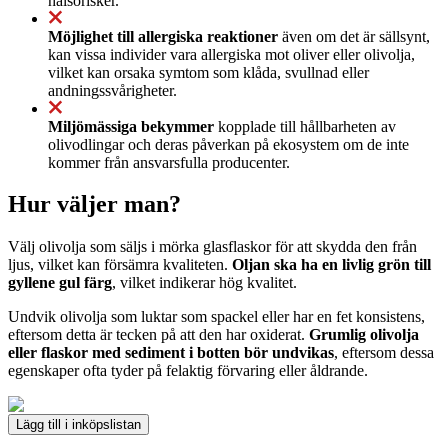
hälsorisker.
Möjlighet till allergiska reaktioner
även om det är sällsynt,
kan vissa individer vara allergiska mot oliver eller olivolja,
vilket kan orsaka symtom som klåda, svullnad eller
andningssvårigheter.
Miljömässiga bekymmer
kopplade till hållbarheten av
olivodlingar och deras påverkan på ekosystem om de inte
kommer från ansvarsfulla producenter.
Hur väljer man?
Välj olivolja som säljs i mörka glasflaskor för att skydda den från
ljus, vilket kan försämra kvaliteten.
Oljan ska ha en livlig grön till
gyllene gul färg
, vilket indikerar hög kvalitet.
Undvik olivolja som luktar som spackel eller har en fet konsistens,
eftersom detta är tecken på att den har oxiderat.
Grumlig olivolja
eller flaskor med sediment i botten bör undvikas
, eftersom dessa
egenskaper ofta tyder på felaktig förvaring eller åldrande.
Lägg till i inköpslistan