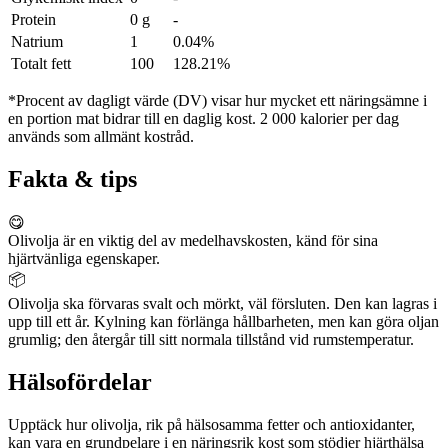
Protein
0 g
-
Natrium
1
0.04%
Totalt fett
100
128.21%
*Procent av dagligt värde (DV) visar hur mycket ett näringsämne i
en portion mat bidrar till en daglig kost. 2 000 kalorier per dag
används som allmänt kostråd.
Fakta & tips
😋
Olivolja är en viktig del av medelhavskosten, känd för sina
hjärtvänliga egenskaper.
📦
Olivolja ska förvaras svalt och mörkt, väl försluten. Den kan lagras i
upp till ett år. Kylning kan förlänga hållbarheten, men kan göra oljan
grumlig; den återgår till sitt normala tillstånd vid rumstemperatur.
Hälsofördelar
Upptäck hur olivolja, rik på hälsosamma fetter och antioxidanter,
kan vara en grundpelare i en näringsrik kost som stödjer hjärthälsa