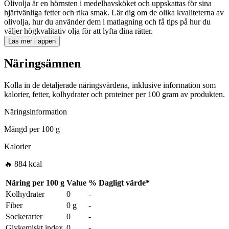
Olivolja är en hörnsten i medelhavsköket och uppskattas för sina
hjärtvänliga fetter och rika smak. Lär dig om de olika kvaliteterna av
olivolja, hur du använder dem i matlagning och få tips på hur du
väljer högkvalitativ olja för att lyfta dina rätter.
Läs mer i appen
Näringsämnen
Kolla in de detaljerade näringsvärdena, inklusive information som
kalorier, fetter, kolhydrater och proteiner per 100 gram av produkten.
Näringsinformation
Mängd per
100 g
Kalorier
🔥 884 kcal
Näring per
100 g
Value
%
Dagligt värde
*
Kolhydrater
0
-
Fiber
0 g
-
Sockerarter
0
-
Glykemiskt index
0
-