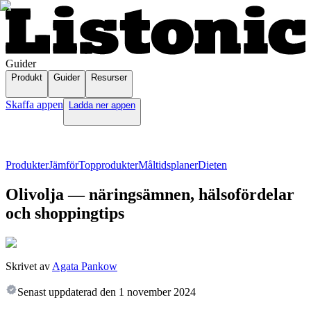
Guider
Produkt
Guider
Resurser
Skaffa appen
Ladda ner appen
Produkter
Jämför
Topprodukter
Måltidsplaner
Dieten
Olivolja — näringsämnen, hälsofördelar
och shoppingtips
Skrivet av
Agata Pankow
Senast uppdaterad den
1 november 2024