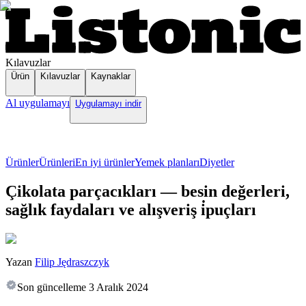
Kılavuzlar
Ürün
Kılavuzlar
Kaynaklar
Al uygulamayı
Uygulamayı indir
Ürünler
Ürünleri
En iyi ürünler
Yemek planları
Diyetler
Çikolata parçacıkları — besin değerleri,
sağlık faydaları ve alışveriş i̇puçları
Yazan
Filip Jędraszczyk
Son güncelleme
3 Aralık 2024