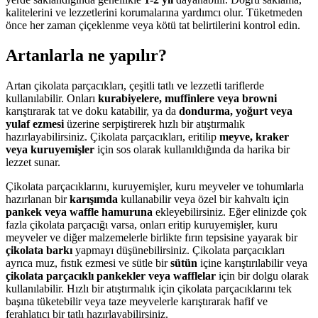
kalitelerini ve lezzetlerini korumalarına yardımcı olur. Tüketmeden
önce her zaman çiçeklenme veya kötü tat belirtilerini kontrol edin.
Artanlarla ne yapılır?
Artan çikolata parçacıkları, çeşitli tatlı ve lezzetli tariflerde
kullanılabilir. Onları
kurabiyelere, muffinlere veya browni
karıştırarak tat ve doku katabilir, ya da
dondurma, yoğurt veya
yulaf ezmesi
üzerine serpiştirerek hızlı bir atıştırmalık
hazırlayabilirsiniz. Çikolata parçacıkları, eritilip
meyve, kraker
veya kuruyemişler
için sos olarak kullanıldığında da harika bir
lezzet sunar.
Çikolata parçacıklarını, kuruyemişler, kuru meyveler ve tohumlarla
hazırlanan bir
karışımda
kullanabilir veya özel bir kahvaltı için
pankek veya waffle hamuruna
ekleyebilirsiniz. Eğer elinizde çok
fazla çikolata parçacığı varsa, onları eritip kuruyemişler, kuru
meyveler ve diğer malzemelerle birlikte fırın tepsisine yayarak bir
çikolata barkı
yapmayı düşünebilirsiniz. Çikolata parçacıkları
ayrıca muz, fıstık ezmesi ve sütle bir
sütün
içine karıştırılabilir veya
çikolata parçacıklı pankekler veya wafflelar
için bir dolgu olarak
kullanılabilir. Hızlı bir atıştırmalık için çikolata parçacıklarını tek
başına tüketebilir veya taze meyvelerle karıştırarak hafif ve
ferahlatıcı bir tatlı hazırlayabilirsiniz.