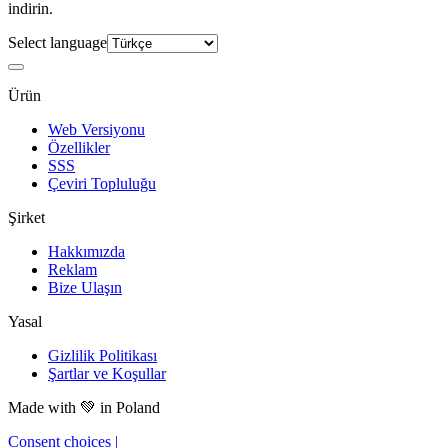
indirin.
Select language
Ürün
Web Versiyonu
Özellikler
SSS
Çeviri Topluluğu
Şirket
Hakkımızda
Reklam
Bize Ulaşın
Yasal
Gizlilik Politikası
Şartlar ve Koşullar
Made with
💚
in Poland
Consent choices
|