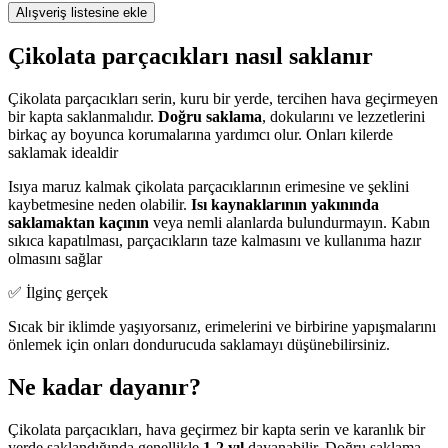
Alışveriş listesine ekle
Çikolata parçacıkları nasıl saklanır
Çikolata parçacıkları serin, kuru bir yerde, tercihen hava geçirmeyen
bir kapta saklanmalıdır.
Doğru saklama
, dokularını ve lezzetlerini
birkaç ay boyunca korumalarına yardımcı olur. Onları kilerde
saklamak idealdir
Isıya maruz kalmak çikolata parçacıklarının erimesine ve şeklini
kaybetmesine neden olabilir.
Isı kaynaklarının yakınında
saklamaktan kaçının
veya nemli alanlarda bulundurmayın. Kabın
sıkıca kapatılması, parçacıkların taze kalmasını ve kullanıma hazır
olmasını sağlar
✅ İlginç gerçek
Sıcak bir iklimde yaşıyorsanız, erimelerini ve birbirine yapışmalarını
önlemek için onları dondurucuda saklamayı düşünebilirsiniz.
Ne kadar dayanır?
Çikolata parçacıkları, hava geçirmez bir kapta serin ve karanlık bir
yerde saklandığında genellikle
1-2 yıl
dayanabilir. Doğru saklama,