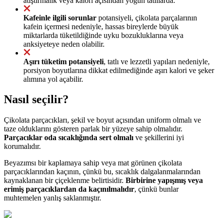
atıştırmalık veya kalori açısından yoğun tatlılarda.
Kafeinle ilgili sorunlar
potansiyeli, çikolata parçalarının
kafein içermesi nedeniyle, hassas bireylerde büyük
miktarlarda tüketildiğinde uyku bozukluklarına veya
anksiyeteye neden olabilir.
Aşırı tüketim potansiyeli
, tatlı ve lezzetli yapıları nedeniyle,
porsiyon boyutlarına dikkat edilmediğinde aşırı kalori ve şeker
alımına yol açabilir.
Nasıl seçilir?
Çikolata parçacıkları, şekil ve boyut açısından uniform olmalı ve
taze olduklarını gösteren parlak bir yüzeye sahip olmalıdır.
Parçacıklar oda sıcaklığında sert olmalı
ve şekillerini iyi
korumalıdır.
Beyazımsı bir kaplamaya sahip veya mat görünen çikolata
parçacıklarından kaçının, çünkü bu, sıcaklık dalgalanmalarından
kaynaklanan bir çiçeklenme belirtisidir.
Birbirine yapışmış veya
erimiş parçacıklardan da kaçınılmalıdır
, çünkü bunlar
muhtemelen yanlış saklanmıştır.