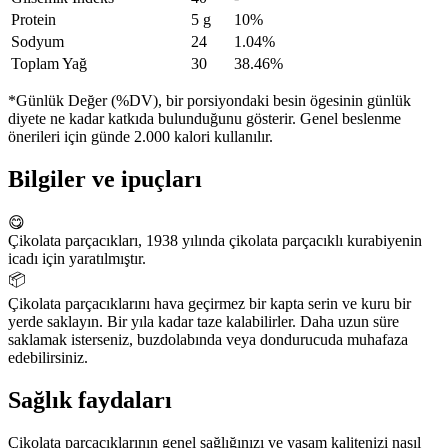
Protein
5 g
10%
Sodyum
24
1.04%
Toplam Yağ
30
38.46%
*Günlük Değer (%DV), bir porsiyondaki besin ögesinin günlük
diyete ne kadar katkıda bulunduğunu gösterir. Genel beslenme
önerileri için günde 2.000 kalori kullanılır.
Bilgiler ve ipuçları
😋
Çikolata parçacıkları, 1938 yılında çikolata parçacıklı kurabiyenin
icadı için yaratılmıştır.
📦
Çikolata parçacıklarını hava geçirmez bir kapta serin ve kuru bir
yerde saklayın. Bir yıla kadar taze kalabilirler. Daha uzun süre
saklamak isterseniz, buzdolabında veya dondurucuda muhafaza
edebilirsiniz.
Sağlık faydaları
Çikolata parçacıklarının genel sağlığınızı ve yaşam kalitenizi nasıl