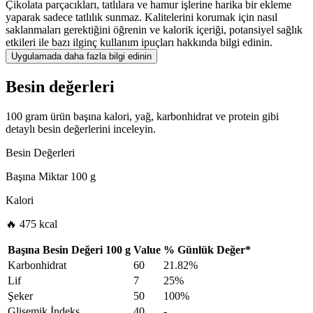
Çikolata parçacıkları, tatlılara ve hamur işlerine harika bir ekleme
yaparak sadece tatlılık sunmaz. Kalitelerini korumak için nasıl
saklanmaları gerektiğini öğrenin ve kalorik içeriği, potansiyel sağlık
etkileri ile bazı ilginç kullanım ipuçları hakkında bilgi edinin.
Uygulamada daha fazla bilgi edinin
Besin değerleri
100 gram ürün başına kalori, yağ, karbonhidrat ve protein gibi
detaylı besin değerlerini inceleyin.
Besin Değerleri
Başına Miktar
100 g
Kalori
🔥 475 kcal
Başına Besin Değeri
100 g
Value
%
Günlük Değer
*
Karbonhidrat
60
21.82%
Lif
7
25%
Şeker
50
100%
Glisemik İndeks
40
-