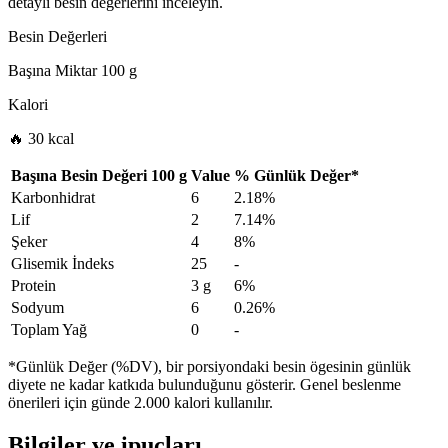
detaylı besin değerlerini inceleyin.
Besin Değerleri
Başına Miktar
100 g
Kalori
🔥 30 kcal
Başına Besin Değeri
100 g
Value
%
Günlük Değer
*
Karbonhidrat
6
2.18%
Lif
2
7.14%
Şeker
4
8%
Glisemik İndeks
25
-
Protein
3 g
6%
Sodyum
6
0.26%
Toplam Yağ
0
-
*Günlük Değer (%DV), bir porsiyondaki besin ögesinin günlük
diyete ne kadar katkıda bulunduğunu gösterir. Genel beslenme
önerileri için günde 2.000 kalori kullanılır.
Bilgiler ve ipuçları