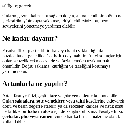
✅ İlginç gerçek
Onların gevrek kalmasını sağlamak için, altına nemli bir kağıt havlu
yerleştirilmiş bir kapta saklamayı düşünebilirsiniz; bu, nem
seviyelerini yönetmeye yardımcı olabilir.
Ne kadar dayanır?
Fasulye filizi, plastik bir torba veya kapta saklandığında
buzdolabında genellikle
1-2 hafta
dayanabilir. En iyi sonuçlar için,
onları sebzelik çekmecesinde ve fazla nemden uzak tutmak
önemlidir. Doğru saklama, kıtırlığını ve tazeliğini korumaya
yardımcı olur.
Artanlarla ne yapılır?
Artan fasulye filizi, çeşitli taze ve çıtır yemeklerde kullanılabilir.
Onları
salatalara, sote yemeklere veya tahıl kaselerine
ekleyerek
doku ve besin değeri katabilir, ya da sebzeler, karides ve fıstık sosu
ile birlikte bir
bahar rulosu
içinde karıştırabilirsiniz. Fasulye filizi,
çorbalar, pho veya ramen
için de harika bir üst malzeme olarak
kullanılabilir.