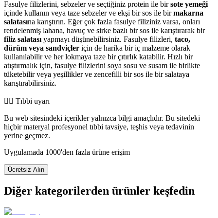
Fasulye filizlerini, sebzeler ve seçtiğiniz protein ile bir
sote yemeği
içinde kullanın veya taze sebzeler ve ekşi bir sos ile bir
makarna
salatası
na karıştırın. Eğer çok fazla fasulye filiziniz varsa, onları
rendelenmiş lahana, havuç ve sirke bazlı bir sos ile karıştırarak bir
filiz salatası
yapmayı düşünebilirsiniz. Fasulye filizleri,
taco,
dürüm veya sandviçler
için de harika bir iç malzeme olarak
kullanılabilir ve her lokmaya taze bir çıtırlık katabilir. Hızlı bir
atıştırmalık için, fasulye filizlerini soya sosu ve susam ile birlikte
tüketebilir veya yeşillikler ve zencefilli bir sos ile bir salataya
karıştırabilirsiniz.
👨‍⚕️️ Tıbbi uyarı
Bu web sitesindeki içerikler yalnızca bilgi amaçlıdır. Bu sitedeki
hiçbir materyal profesyonel tıbbi tavsiye, teşhis veya tedavinin
yerine geçmez.
Uygulamada 1000'den fazla ürüne erişim
Ücretsiz Alın
Diğer kategorilerden ürünler keşfedin