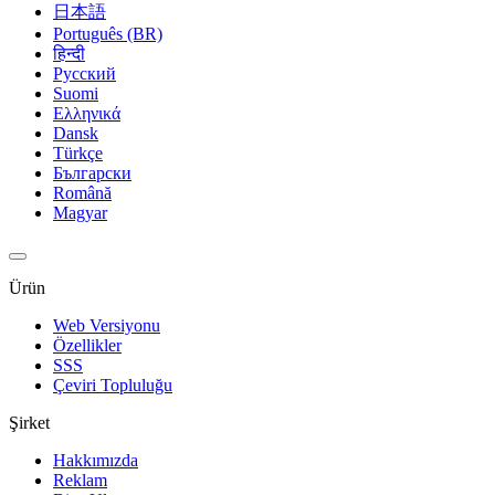
日本語
Português (BR)
हिन्दी
Русский
Suomi
Ελληνικά
Dansk
Türkçe
Български
Română
Magyar
Ürün
Web Versiyonu
Özellikler
SSS
Çeviri Topluluğu
Şirket
Hakkımızda
Reklam