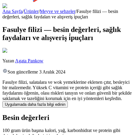
Ana Sayfa
/
Ürünler
/
Meyve ve sebzeler
/
Fasulye filizi — besin
değerleri, sağlık faydaları ve alışveriş i̇puçları
Fasulye filizi — besin değerleri, sağlık
faydaları ve alışveriş i̇puçları
Yazan
Agata Pankow
Son güncelleme
3 Aralık 2024
Fasulye filizi, salatalara ve wok yemeklerine eklenen çıtır, besleyici
bir malzemedir. Yüksek C vitamini ve protein içeriği gibi sağlık
faydalarını öğrenin, olası riskleri tanıyın ve onları güvenli bir şekilde
saklamak ve tazeliğini korumak için en iyi yöntemleri keşfedin.
Uygulamada daha fazla bilgi edinin
Besin değerleri
100 gram ürün başına kalori, yağ, karbonhidrat ve protein gibi