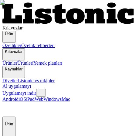
Kılavuzlar
Ürün
Özellikler
Özellik rehberleri
Kılavuzlar
Ürünler
Ürünleri
Yemek planları
Kaynaklar
Diyetler
Listonic vs rakipler
Al uygulamayı
Uygulamayı indir
Android
iOS
iPad
Web
Windows
Mac
Ürün