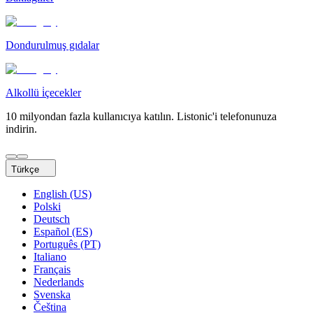
Dondurulmuş gıdalar
Alkollü i̇çecekler
10 milyondan fazla kullanıcıya katılın. Listonic'i telefonunuza
indirin.
Türkçe
English (US)
Polski
Deutsch
Español (ES)
Português (PT)
Italiano
Français
Nederlands
Svenska
Čeština