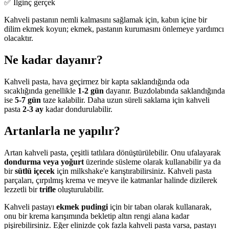
✅ İlginç gerçek
Kahveli pastanın nemli kalmasını sağlamak için, kabın içine bir
dilim ekmek koyun; ekmek, pastanın kurumasını önlemeye yardımcı
olacaktır.
Ne kadar dayanır?
Kahveli pasta, hava geçirmez bir kapta saklandığında oda
sıcaklığında genellikle
1-2 gün
dayanır. Buzdolabında saklandığında
ise
5-7 gün
taze kalabilir. Daha uzun süreli saklama için kahveli
pasta
2-3 ay
kadar dondurulabilir.
Artanlarla ne yapılır?
Artan kahveli pasta, çeşitli tatlılara dönüştürülebilir. Onu ufalayarak
dondurma veya yoğurt
üzerinde süsleme olarak kullanabilir ya da
bir
sütlü içecek
için milkshake'e karıştırabilirsiniz. Kahveli pasta
parçaları, çırpılmış krema ve meyve ile katmanlar halinde dizilerek
lezzetli bir
trifle
oluşturulabilir.
Kahveli pastayı
ekmek pudingi
için bir taban olarak kullanarak,
onu bir krema karışımında bekletip altın rengi alana kadar
pişirebilirsiniz. Eğer elinizde çok fazla kahveli pasta varsa, pastayı