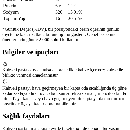
Protein
6 g
12%
Sodyum
320
13.91%
Toplam Yağ
16
20.51%
*Günlük Değer (%DV), bir porsiyondaki besin ögesinin günlük
diyete ne kadar katkıda bulunduğunu gösterir. Genel beslenme
önerileri için günde 2.000 kalori kullanılır.
Bilgiler ve ipuçları
😋
Kahveli pasta adıyla anılsa da, genellikle kahve içermez; kahve ile
birlikte yenmesi amaçlanmıştır.
📦
Kahveli pastayı hava geçirmeyen bir kapta oda sıcaklığında üç güne
kadar saklayabilirsiniz. Daha uzun süreli saklama için buzdolabında
bir haftaya kadar veya hava geçirmeyen bir kapta ya da dondurucu
poşetinde üç aya kadar dondurabilirsiniz.
Sağlık faydaları
Kahveli pastanın ara sıra keyifle tüketildiğinde dengeli bir yaşam