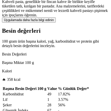
Kahveli pasta, genellikle bir fincan kahve ile birlikte keyifle
tüketilen tatlı, kırılgan bir pastadır. Ana malzemelerini, tariflerdeki
çeşitlilikleri ve mükemmel nemli ve lezzetli kahveli pastayı pişirmek
için ipuçlarını öğrenin.
Uygulamada daha fazla bilgi edinin
Besin değerleri
100 gram ürün başına kalori, yağ, karbonhidrat ve protein gibi
detaylı besin değerlerini inceleyin.
Besin Değerleri
Başına Miktar
100 g
Kalori
🔥 358 kcal
Başına Besin Değeri
100 g
Value
%
Günlük Değer
*
Karbonhidrat
49
17.82%
Lif
1
3.57%
Şeker
28
56%
Glisemik İndeks
67
-