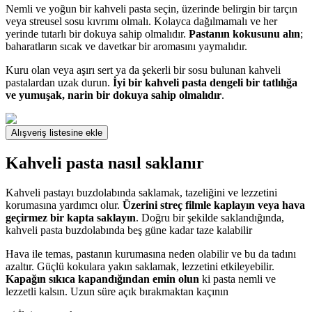
Nemli ve yoğun bir kahveli pasta seçin, üzerinde belirgin bir tarçın
veya streusel sosu kıvrımı olmalı. Kolayca dağılmamalı ve her
yerinde tutarlı bir dokuya sahip olmalıdır.
Pastanın kokusunu alın
;
baharatların sıcak ve davetkar bir aromasını yaymalıdır.
Kuru olan veya aşırı sert ya da şekerli bir sosu bulunan kahveli
pastalardan uzak durun.
İyi bir kahveli pasta dengeli bir tatlılığa
ve yumuşak, narin bir dokuya sahip olmalıdır
.
Alışveriş listesine ekle
Kahveli pasta nasıl saklanır
Kahveli pastayı buzdolabında saklamak, tazeliğini ve lezzetini
korumasına yardımcı olur.
Üzerini streç filmle kaplayın veya hava
geçirmez bir kapta saklayın
. Doğru bir şekilde saklandığında,
kahveli pasta buzdolabında beş güne kadar taze kalabilir
Hava ile temas, pastanın kurumasına neden olabilir ve bu da tadını
azaltır. Güçlü kokulara yakın saklamak, lezzetini etkileyebilir.
Kapağın sıkıca kapandığından emin olun
ki pasta nemli ve
lezzetli kalsın. Uzun süre açık bırakmaktan kaçının