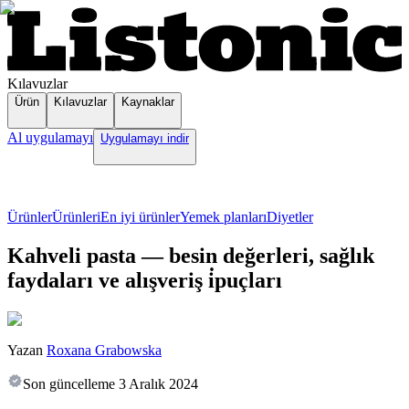
Kılavuzlar
Ürün
Kılavuzlar
Kaynaklar
Al uygulamayı
Uygulamayı indir
Ürünler
Ürünleri
En iyi ürünler
Yemek planları
Diyetler
Kahveli pasta — besin değerleri, sağlık
faydaları ve alışveriş i̇puçları
Yazan
Roxana Grabowska
Son güncelleme
3 Aralık 2024