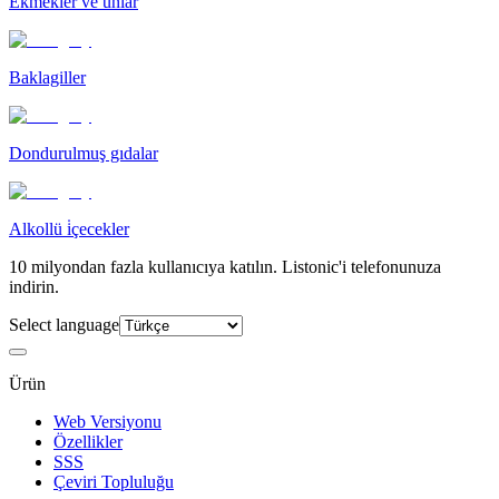
Ekmekler ve unlar
Baklagiller
Dondurulmuş gıdalar
Alkollü i̇çecekler
10 milyondan fazla kullanıcıya katılın. Listonic'i telefonunuza
indirin.
Select language
Ürün
Web Versiyonu
Özellikler
SSS
Çeviri Topluluğu