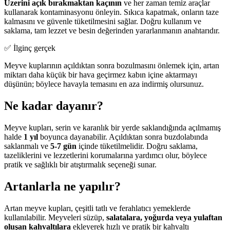
Üzerini açık bırakmaktan kaçının
ve her zaman temiz araçlar
kullanarak kontaminasyonu önleyin. Sıkıca kapatmak, onların taze
kalmasını ve güvenle tüketilmesini sağlar. Doğru kullanım ve
saklama, tam lezzet ve besin değerinden yararlanmanın anahtarıdır.
✅ İlginç gerçek
Meyve kuplarının açıldıktan sonra bozulmasını önlemek için, artan
miktarı daha küçük bir hava geçirmez kabın içine aktarmayı
düşünün; böylece havayla temasını en aza indirmiş olursunuz.
Ne kadar dayanır?
Meyve kupları, serin ve karanlık bir yerde saklandığında açılmamış
halde
1 yıl
boyunca dayanabilir. Açıldıktan sonra buzdolabında
saklanmalı ve
5-7 gün
içinde tüketilmelidir. Doğru saklama,
tazeliklerini ve lezzetlerini korumalarına yardımcı olur, böylece
pratik ve sağlıklı bir atıştırmalık seçeneği sunar.
Artanlarla ne yapılır?
Artan meyve kupları, çeşitli tatlı ve ferahlatıcı yemeklerde
kullanılabilir. Meyveleri süzüp,
salatalara, yoğurda veya yulaftan
oluşan kahvaltılara
ekleyerek hızlı ve pratik bir kahvaltı