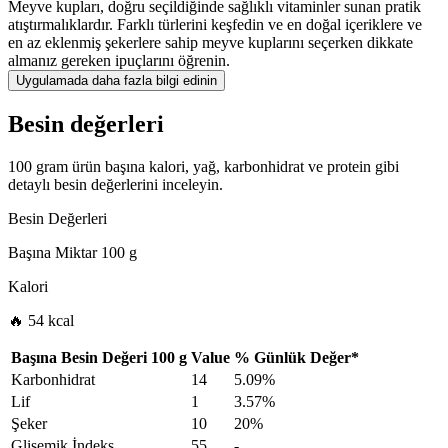
Meyve kupları, doğru seçildiğinde sağlıklı vitaminler sunan pratik
atıştırmalıklardır. Farklı türlerini keşfedin ve en doğal içeriklere ve
en az eklenmiş şekerlere sahip meyve kuplarını seçerken dikkate
almanız gereken ipuçlarını öğrenin.
Uygulamada daha fazla bilgi edinin
Besin değerleri
100 gram ürün başına kalori, yağ, karbonhidrat ve protein gibi
detaylı besin değerlerini inceleyin.
Besin Değerleri
Başına Miktar
100 g
Kalori
🔥 54 kcal
Başına Besin Değeri
100 g
Value
%
Günlük Değer
*
Karbonhidrat
14
5.09%
Lif
1
3.57%
Şeker
10
20%
Glisemik İndeks
55
-