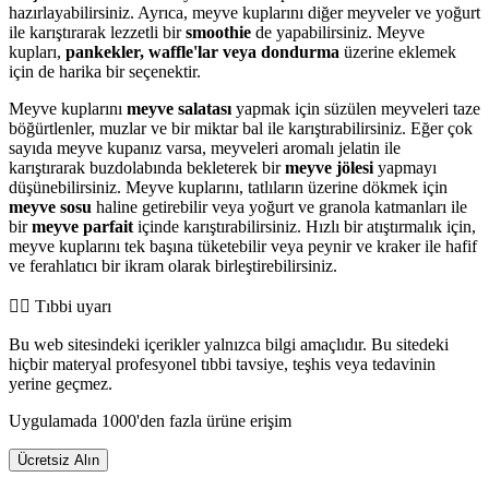
hazırlayabilirsiniz. Ayrıca, meyve kuplarını diğer meyveler ve yoğurt
ile karıştırarak lezzetli bir
smoothie
de yapabilirsiniz. Meyve
kupları,
pankekler, waffle'lar veya dondurma
üzerine eklemek
için de harika bir seçenektir.
Meyve kuplarını
meyve salatası
yapmak için süzülen meyveleri taze
böğürtlenler, muzlar ve bir miktar bal ile karıştırabilirsiniz. Eğer çok
sayıda meyve kupanız varsa, meyveleri aromalı jelatin ile
karıştırarak buzdolabında bekleterek bir
meyve jölesi
yapmayı
düşünebilirsiniz. Meyve kuplarını, tatlıların üzerine dökmek için
meyve sosu
haline getirebilir veya yoğurt ve granola katmanları ile
bir
meyve parfait
içinde karıştırabilirsiniz. Hızlı bir atıştırmalık için,
meyve kuplarını tek başına tüketebilir veya peynir ve kraker ile hafif
ve ferahlatıcı bir ikram olarak birleştirebilirsiniz.
👨‍⚕️️ Tıbbi uyarı
Bu web sitesindeki içerikler yalnızca bilgi amaçlıdır. Bu sitedeki
hiçbir materyal profesyonel tıbbi tavsiye, teşhis veya tedavinin
yerine geçmez.
Uygulamada 1000'den fazla ürüne erişim
Ücretsiz Alın