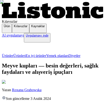
Kılavuzlar
Ürün
Kılavuzlar
Kaynaklar
Al uygulamayı
Uygulamayı indir
Ürünler
Ürünleri
En iyi ürünler
Yemek planları
Diyetler
Meyve kupları — besin değerleri, sağlık
faydaları ve alışveriş i̇puçları
Yazan
Roxana Grabowska
Son güncelleme
3 Aralık 2024