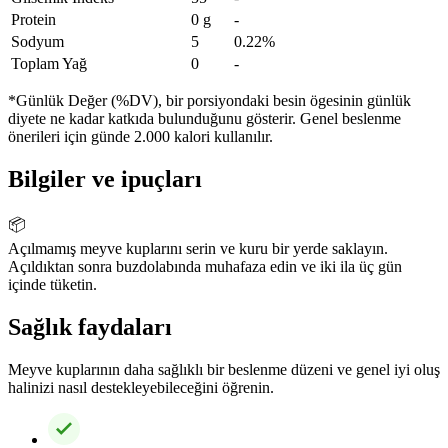
Protein
0 g
-
Sodyum
5
0.22%
Toplam Yağ
0
-
*Günlük Değer (%DV), bir porsiyondaki besin ögesinin günlük
diyete ne kadar katkıda bulunduğunu gösterir. Genel beslenme
önerileri için günde 2.000 kalori kullanılır.
Bilgiler ve ipuçları
📦
Açılmamış meyve kuplarını serin ve kuru bir yerde saklayın.
Açıldıktan sonra buzdolabında muhafaza edin ve iki ila üç gün
içinde tüketin.
Sağlık faydaları
Meyve kuplarının daha sağlıklı bir beslenme düzeni ve genel iyi oluş
halinizi nasıl destekleyebileceğini öğrenin.