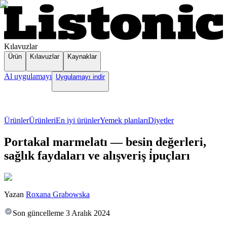
Kılavuzlar
Ürün
Kılavuzlar
Kaynaklar
Al uygulamayı
Uygulamayı indir
Ürünler
Ürünleri
En iyi ürünler
Yemek planları
Diyetler
Portakal marmelatı — besin değerleri,
sağlık faydaları ve alışveriş i̇puçları
Yazan
Roxana Grabowska
Son güncelleme
3 Aralık 2024