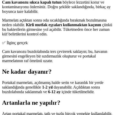
Cam kavanozu sıkıca kapalı tutun
böylece lezzetini korur ve
kontaminasyonu önlersiniz. Doğru şekilde saklandığında, birkaç ay
boyunca taze kalabilir.
Marmelatı açtıktan sonra oda sıcaklığında bırakmak bozulmasına
neden olabilir.
Kirli mutfak eşyaları kullanmaktan kaçının
çünkü
bu bakterilerin girmesine yol açabilir. Tüketmeden önce her zaman
küf belirtilerini kontrol edin.
✅ İlginç gerçek
Cam kavanozu buzdolabında ters çevirerek saklayın; bu, havanın
girmesini engelleyen bir sızdırmazlık oluşturur ve portakal
marmelatının raf ömrünü uzatır.
Ne kadar dayanır?
Portakal marmelatı, açılmamış halde serin ve karanlık bir yerde
saklandığında genellikle
1-2 yıl
dayanabilir. Açıldıktan sonra
buzdolabında saklanmalı ve
6-12 ay
içinde tüketilmelidir.
Artanlarla ne yapılır?
Artan portakal marmelatı, tatlı ve tuzlu birçok yemekte kullanılabilir.