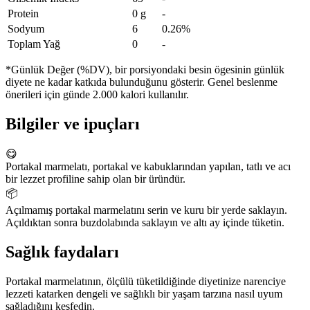
Protein
0 g
-
Sodyum
6
0.26%
Toplam Yağ
0
-
*Günlük Değer (%DV), bir porsiyondaki besin ögesinin günlük
diyete ne kadar katkıda bulunduğunu gösterir. Genel beslenme
önerileri için günde 2.000 kalori kullanılır.
Bilgiler ve ipuçları
😋
Portakal marmelatı, portakal ve kabuklarından yapılan, tatlı ve acı
bir lezzet profiline sahip olan bir üründür.
📦
Açılmamış portakal marmelatını serin ve kuru bir yerde saklayın.
Açıldıktan sonra buzdolabında saklayın ve altı ay içinde tüketin.
Sağlık faydaları
Portakal marmelatının, ölçülü tüketildiğinde diyetinize narenciye
lezzeti katarken dengeli ve sağlıklı bir yaşam tarzına nasıl uyum
sağladığını keşfedin.