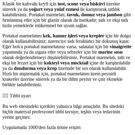
Klasik bir kahvaltı keyfi için
tost, scone veya bisküvi
üzerine
sürerek ya da
yoğurt veya yulaf ezmesi
ile karıştırarak tatlılık
katabilirsiniz. Portakal marmelatı,
tavuk, domuz veya jambon
gibi
fırınlanmış etler için bir glazür olarak da harikadır; tatlı ve ekşi tadı
tuzlu yemeklerle mükemmel bir uyum sağlar.
Portakal marmelatını
kek, hamur işleri veya krepler
için bir dolgu
olarak kullanabilirsiniz; narenciye tadı ferahlatıcı bir dokunuş katar.
Eğer bolca portakal marmelatınız varsa, salatalar için bir
vinaigrette
yapımında ya da ızgara etler veya sebzeler için bir
marine sosu
olarak değerlendirmeyi düşünebilirsiniz. Portakal marmelatı, tatlı ve
ekşi bir lezzet için bir
kokteyl veya mocktail
içine de karıştırılabilir
ya da
dondurma veya krep
üzerinde bir sos olarak kullanılabilir.
Hızlı bir atıştırmalık için, portakal marmelatını krem peynirli
krakerler üzerine sürerek ya da bir dilim peynir ve çıtır ekmekle
birlikte tadabilirsiniz.
👨‍⚕️️ Tıbbi uyarı
Bu web sitesindeki içerikler yalnızca bilgi amaçlıdır. Bu sitedeki
hiçbir materyal profesyonel tıbbi tavsiye, teşhis veya tedavinin
yerine geçmez.
Uygulamada 1000'den fazla ürüne erişim