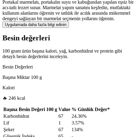
Portakal marmelatı, portakalın suyu ve kabuğundan yapılan eşsiz bir
acı-tatlı lezzet sunar. Marmelat yapım sanatını keşfedin, mutfaktaki
kullanım alanlarını öğrenin ve tatlılık ile acılık arasında mükemmel
dengeyi sağlayan bir marmelat seçmenin yollarını öğrenin.
Uygulamada daha fazla bilgi edinin
Besin değerleri
100 gram ürün başına kalori, yağ, karbonhidrat ve protein gibi
detaylı besin değerlerini inceleyin.
Besin Değerleri
Başına Miktar
100 g
Kalori
🔥 246 kcal
Başına Besin Değeri
100 g
Value
%
Günlük Değer
*
Karbonhidrat
67
24.36%
Lif
1
3.57%
Şeker
67
134%
Glisemik İndeks
65
-