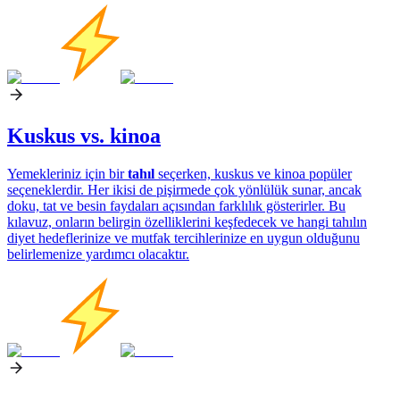
Kuskus vs. kinoa
Yemekleriniz için bir
tahıl
seçerken, kuskus ve kinoa popüler
seçeneklerdir. Her ikisi de pişirmede çok yönlülük sunar, ancak
doku, tat ve besin faydaları açısından farklılık gösterirler. Bu
kılavuz, onların belirgin özelliklerini keşfedecek ve hangi tahılın
diyet hedeflerinize ve mutfak tercihlerinize en uygun olduğunu
belirlemenize yardımcı olacaktır.