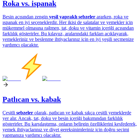
Roka vs. ispanak
Besin açısından zengin
yeşil yapraklı sebzeler
ararken, roka ve
ıspanak en iyi seçeneklerdir. Her ikisi de salatalar ve yemekler için
mükemmel olmasına rağmen, tat, doku ve vitamin içeriği açısından
farklılık gösterirler. Bu kılavuz, aralarındaki farkları açıklayarak,
yemekleriniz ve beslenme ihtiyaçlarınız için en iyi yeşili seçmenize
yardımcı olacaktır.
Patlıcan vs. kabak
Çeşitli
sebzeler
olarak, patlıcan ve kabak sıkça çeşitli yemeklerde
yer alır. Ancak, tat, doku ve besin içeriği bakımından farklılık
gösterirler. Bu karşılaştırma, onların belirgin özelliklerini keşfederek,
yemek ihtiyaçlarınız ve diyet gereksinimleriniz için doğru seçimi
yapmanıza yardımcı olacaktır.