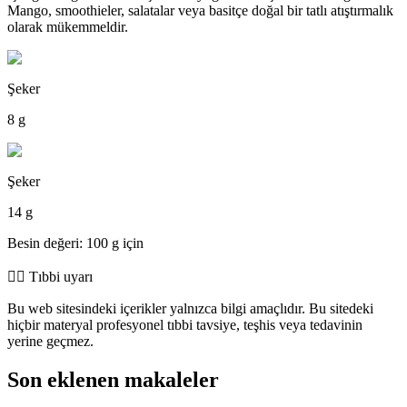
Mango, smoothieler, salatalar veya basitçe doğal bir tatlı atıştırmalık
olarak mükemmeldir.
Şeker
8 g
Şeker
14 g
Besin değeri: 100 g için
👨‍⚕️️ Tıbbi uyarı
Bu web sitesindeki içerikler yalnızca bilgi amaçlıdır. Bu sitedeki
hiçbir materyal profesyonel tıbbi tavsiye, teşhis veya tedavinin
yerine geçmez.
Son eklenen makaleler