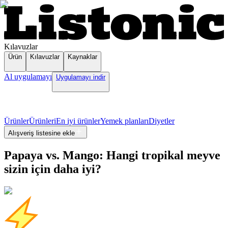
Kılavuzlar
Ürün
Kılavuzlar
Kaynaklar
Al uygulamayı
Uygulamayı indir
Ürünler
Ürünleri
En iyi ürünler
Yemek planları
Diyetler
Alışveriş listesine ekle
Papaya vs. Mango: Hangi tropikal meyve
sizin için daha iyi?