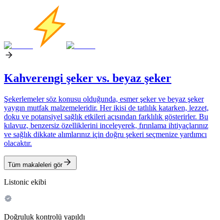
Kahverengi şeker vs. beyaz şeker
Şekerlemeler söz konusu olduğunda, esmer şeker ve beyaz şeker
yaygın mutfak malzemeleridir. Her ikisi de tatlılık katarken, lezzet,
doku ve potansiyel sağlık etkileri açısından farklılık gösterirler. Bu
kılavuz, benzersiz özelliklerini inceleyerek, fırınlama ihtiyaçlarınız
ve sağlık dikkate alımlarınız için doğru şekeri seçmenize yardımcı
olacaktır.
Tüm makaleleri gör
Listonic ekibi
Doğruluk kontrolü yapıldı