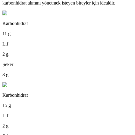
karbonhidrat alımını yönetmek isteyen bireyler için idealdir.
Karbonhidrat
11 g
Lif
2 g
Şeker
8 g
Karbonhidrat
15 g
Lif
2 g