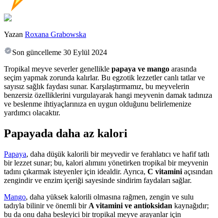
Yazan
Roxana Grabowska
Son güncelleme
30 Eylül 2024
Tropikal meyve severler genellikle
papaya ve mango
arasında
seçim yapmak zorunda kalırlar. Bu egzotik lezzetler canlı tatlar ve
sayısız sağlık faydası sunar. Karşılaştırmamız, bu meyvelerin
benzersiz özelliklerini vurgulayarak hangi meyvenin damak tadınıza
ve beslenme ihtiyaçlarınıza en uygun olduğunu belirlemenize
yardımcı olacaktır.
Papayada daha az kalori
Papaya
, daha düşük kalorili bir meyvedir ve ferahlatıcı ve hafif tatlı
bir lezzet sunar; bu, kalori alımını yönetirken tropikal bir meyvenin
tadını çıkarmak isteyenler için idealdir. Ayrıca,
C vitamini
açısından
zengindir ve enzim içeriği sayesinde sindirim faydaları sağlar.
Mango
, daha yüksek kalorili olmasına rağmen, zengin ve sulu
tadıyla bilinir ve önemli bir
A vitamini ve antioksidan
kaynağıdır;
bu da onu daha besleyici bir tropikal meyve arayanlar için