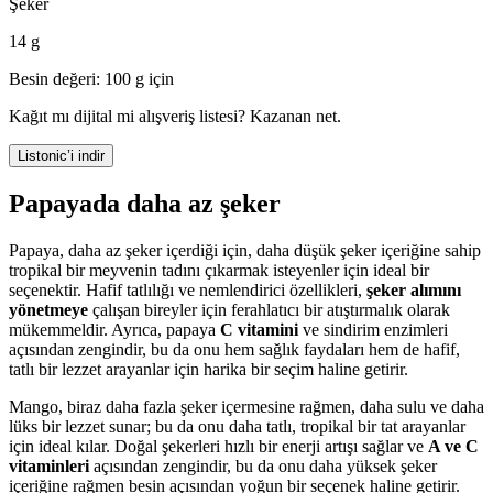
Şeker
14 g
Besin değeri: 100 g için
Kağıt mı dijital mi alışveriş listesi? Kazanan net.
Listonic’i indir
Papayada daha az şeker
Papaya, daha az şeker içerdiği için, daha düşük şeker içeriğine sahip
tropikal bir meyvenin tadını çıkarmak isteyenler için ideal bir
seçenektir. Hafif tatlılığı ve nemlendirici özellikleri,
şeker alımını
yönetmeye
çalışan bireyler için ferahlatıcı bir atıştırmalık olarak
mükemmeldir. Ayrıca, papaya
C vitamini
ve sindirim enzimleri
açısından zengindir, bu da onu hem sağlık faydaları hem de hafif,
tatlı bir lezzet arayanlar için harika bir seçim haline getirir.
Mango, biraz daha fazla şeker içermesine rağmen, daha sulu ve daha
lüks bir lezzet sunar; bu da onu daha tatlı, tropikal bir tat arayanlar
için ideal kılar. Doğal şekerleri hızlı bir enerji artışı sağlar ve
A ve C
vitaminleri
açısından zengindir, bu da onu daha yüksek şeker
içeriğine rağmen besin açısından yoğun bir seçenek haline getirir.