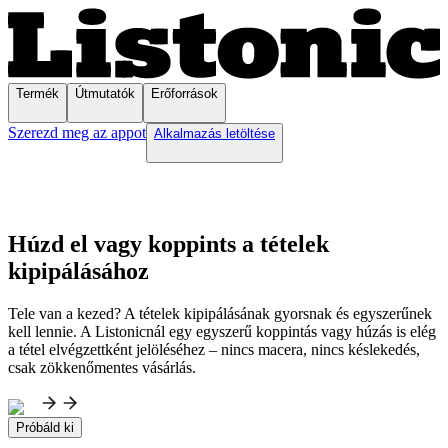
Termék
Útmutatók
Erőforrások
Szerezd meg az appot
Alkalmazás letöltése
Húzd el vagy koppints a tételek
kipipálásához
Tele van a kezed? A tételek kipipálásának gyorsnak és egyszerűnek
kell lennie. A Listonicnál egy egyszerű koppintás vagy húzás is elég
a tétel elvégzettként jelöléséhez – nincs macera, nincs késlekedés,
csak zökkenőmentes vásárlás.
Próbáld ki