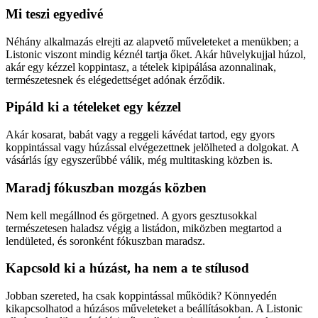
Mi teszi egyedivé
Néhány alkalmazás elrejti az alapvető műveleteket a menükben; a
Listonic viszont mindig kéznél tartja őket. Akár hüvelykujjal húzol,
akár egy kézzel koppintasz, a tételek kipipálása azonnalinak,
természetesnek és elégedettséget adónak érződik.
Pipáld ki a tételeket egy kézzel
Akár kosarat, babát vagy a reggeli kávédat tartod, egy gyors
koppintással vagy húzással elvégezettnek jelölheted a dolgokat. A
vásárlás így egyszerűbbé válik, még multitasking közben is.
Maradj fókuszban mozgás közben
Nem kell megállnod és görgetned. A gyors gesztusokkal
természetesen haladsz végig a listádon, miközben megtartod a
lendületed, és soronként fókuszban maradsz.
Kapcsold ki a húzást, ha nem a te stílusod
Jobban szereted, ha csak koppintással működik? Könnyedén
kikapcsolhatod a húzásos műveleteket a beállításokban. A Listonic