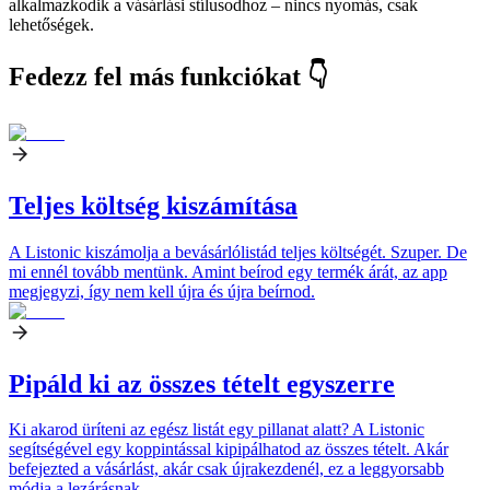
alkalmazkodik a vásárlási stílusodhoz – nincs nyomás, csak
lehetőségek.
Fedezz fel más funkciókat 👇
Teljes költség kiszámítása
A Listonic kiszámolja a bevásárlólistád teljes költségét. Szuper. De
mi ennél tovább mentünk. Amint beírod egy termék árát, az app
megjegyzi, így nem kell újra és újra beírnod.
Pipáld ki az összes tételt egyszerre
Ki akarod üríteni az egész listát egy pillanat alatt? A Listonic
segítségével egy koppintással kipipálhatod az összes tételt. Akár
befejezted a vásárlást, akár csak újrakezdenél, ez a leggyorsabb
módja a lezárásnak.