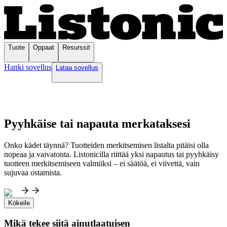
Tuote
Oppaat
Resurssit
Hanki sovellus
Lataa sovellus
Pyyhkäise tai napauta merkataksesi
Onko kädet täynnä? Tuotteiden merkitsemisen listalta pitäisi olla
nopeaa ja vaivatonta. Listonicilla riittää yksi napautus tai pyyhkäisy
tuotteen merkitsemiseen valmiiksi – ei säätöä, ei viivettä, vain
sujuvaa ostamista.
Kokeile
Mikä tekee siitä ainutlaatuisen