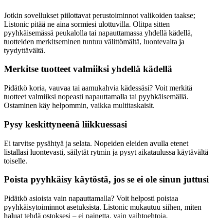
Jotkin sovellukset piilottavat perustoiminnot valikoiden taakse;
Listonic pitää ne aina sormiesi ulottuvilla. Olitpa sitten
pyyhkäisemässä peukalolla tai napauttamassa yhdellä kädellä,
tuotteiden merkitseminen tuntuu välittömältä, luontevalta ja
tyydyttävältä.
Merkitse tuotteet valmiiksi yhdellä kädellä
Pidätkö koria, vauvaa tai aamukahvia kädessäsi? Voit merkitä
tuotteet valmiiksi nopeasti napauttamalla tai pyyhkäisemällä.
Ostaminen käy helpommin, vaikka multitaskaisit.
Pysy keskittyneenä liikkuessasi
Ei tarvitse pysähtyä ja selata. Nopeiden eleiden avulla etenet
listallasi luontevasti, säilytät rytmin ja pysyt aikataulussa käytävältä
toiselle.
Poista pyyhkäisy käytöstä, jos se ei ole sinun juttusi
Pidätkö asioista vain napauttamalla? Voit helposti poistaa
pyyhkäisytoiminnot asetuksista. Listonic mukautuu siihen, miten
haluat tehdä ostoksesi – ei painetta, vain vaihtoehtoja.