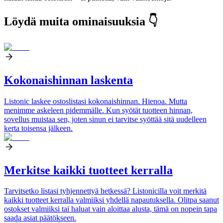
Löydä muita ominaisuuksia 👇
Kokonaishinnan laskenta
Listonic laskee ostoslistasi kokonaishinnan. Hienoa. Mutta
menimme askeleen pidemmälle. Kun syötät tuotteen hinnan,
sovellus muistaa sen, joten sinun ei tarvitse syöttää sitä uudelleen
kerta toisensa jälkeen.
Merkitse kaikki tuotteet kerralla
Tarvitsetko listasi tyhjennettyä hetkessä? Listonicilla voit merkitä
kaikki tuotteet kerralla valmiiksi yhdellä napautuksella. Olitpa saanut
ostokset valmiiksi tai haluat vain aloittaa alusta, tämä on nopein tapa
saada asiat päätökseen.