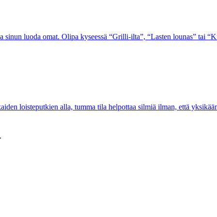
aa sinun luoda omat. Olipa kyseessä “Grilli-ilta”, “Lasten lounas” tai “Kui
kaiden loisteputkien alla, tumma tila helpottaa silmiä ilman, että yksikä
.