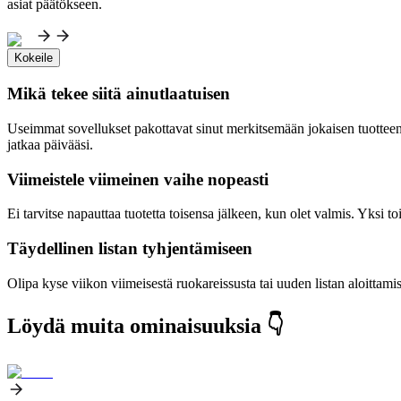
asiat päätökseen.
Kokeile
Mikä tekee siitä ainutlaatuisen
Useimmat sovellukset pakottavat sinut merkitsemään jokaisen tuotteen er
jatkaa päivääsi.
Viimeistele viimeinen vaihe nopeasti
Ei tarvitse napauttaa tuotetta toisensa jälkeen, kun olet valmis. Yksi
Täydellinen listan tyhjentämiseen
Olipa kyse viikon viimeisestä ruokareissusta tai uuden listan aloittamise
Löydä muita ominaisuuksia 👇