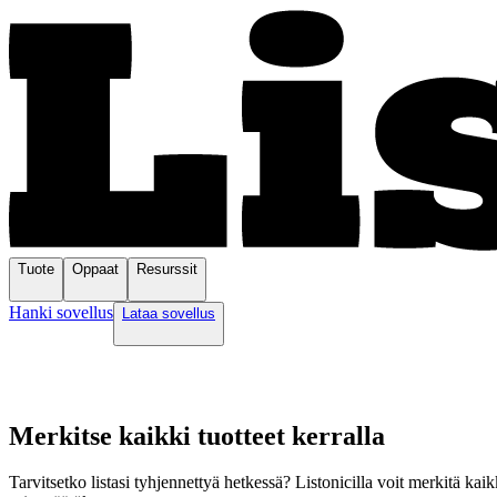
Tuote
Oppaat
Resurssit
Hanki sovellus
Lataa sovellus
Merkitse kaikki tuotteet kerralla
Tarvitsetko listasi tyhjennettyä hetkessä? Listonicilla voit merkitä kai