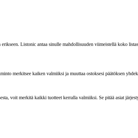
ikseen. Listonic antaa sinulle mahdollisuuden viimeistellä koko listasi y
 toiminto merkitsee kaiken valmiiksi ja muuttaa ostoksesi päätöksen yhdek
sta, voit merkitä kaikki tuotteet kerralla valmiiksi. Se pitää asiat järje