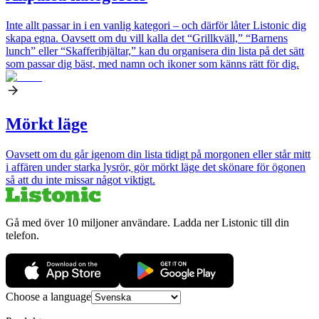
Inte allt passar in i en vanlig kategori – och därför låter Listonic dig
skapa egna. Oavsett om du vill kalla det “Grillkväll,” “Barnens
lunch” eller “Skafferihjältar,” kan du organisera din lista på det sätt
som passar dig bäst, med namn och ikoner som känns rätt för dig.
Mörkt läge
Oavsett om du går igenom din lista tidigt på morgonen eller står mitt
i affären under starka lysrör, gör mörkt läge det skönare för ögonen
så att du inte missar något viktigt.
Gå med över 10 miljoner användare. Ladda ner Listonic till din
telefon.
Choose a language