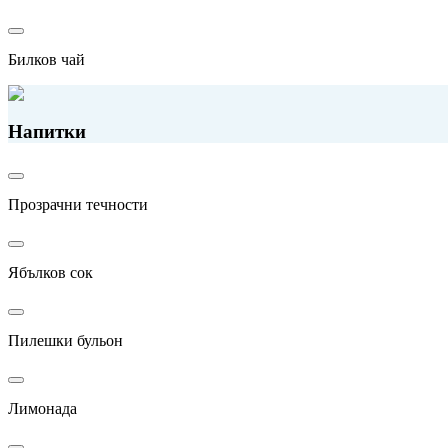
Билков чай
Напитки
Прозрачни течности
Ябълков сок
Пилешки бульон
Лимонада