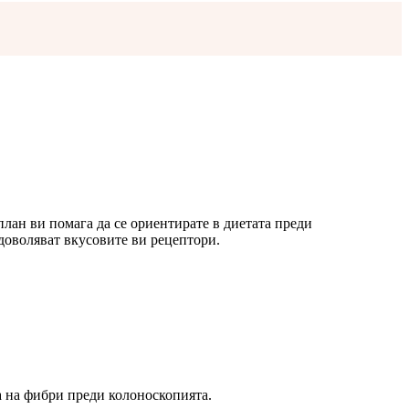
 план ви помага да се ориентирате в диетата преди
адоволяват вкусовите ви рецептори.
а на фибри преди колоноскопията.