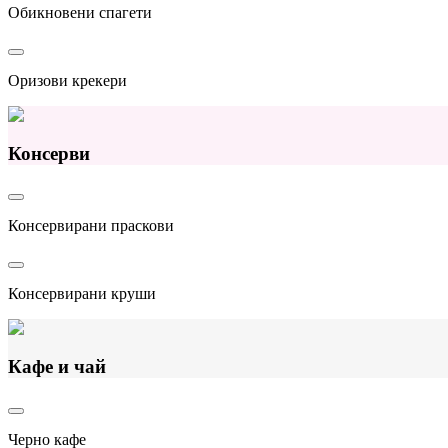
Обикновени спагети
Оризови крекери
Консерви
Консервирани праскови
Консервирани круши
Кафе и чай
Черно кафе