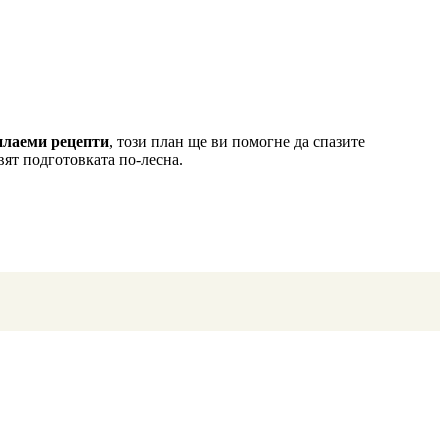
илаеми рецепти
, този план ще ви помогне да спазите
вят подготовката по-лесна.