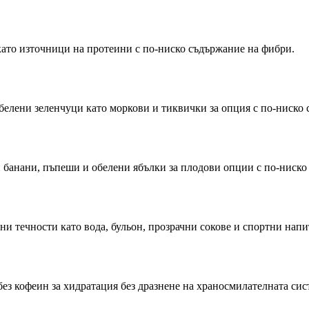
като източници на протеини с по-ниско съдържание на фибри.
белени зеленчуци като моркови и тиквички за опция с по-ниско
 банани, пъпеши и обелени ябълки за плодови опции с по-ниско
и течности като вода, бульон, прозрачни сокове и спортни напи
без кофеин за хидратация без дразнене на храносмилателната сис