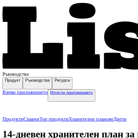
Ръководства
Продукт
Ръководства
Ресурси
Вземи приложението
Изтегли приложението
Продукти
Сравни
Топ продукти
Хранителни планове
Диети
14-дневен хранителен план за