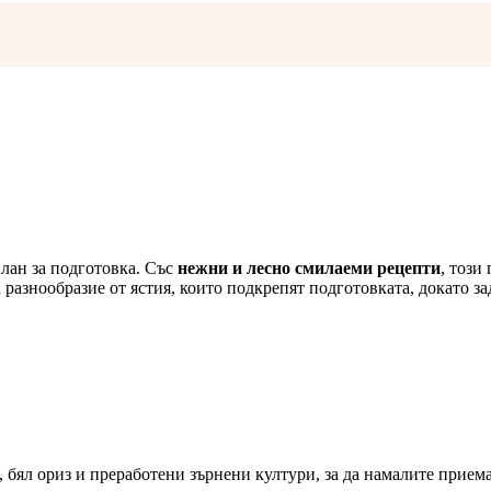
план за подготовка. Със
нежни и лесно смилаеми рецепти
, този
 разнообразие от ястия, които подкрепят подготовката, докато з
, бял ориз и преработени зърнени култури, за да намалите прием