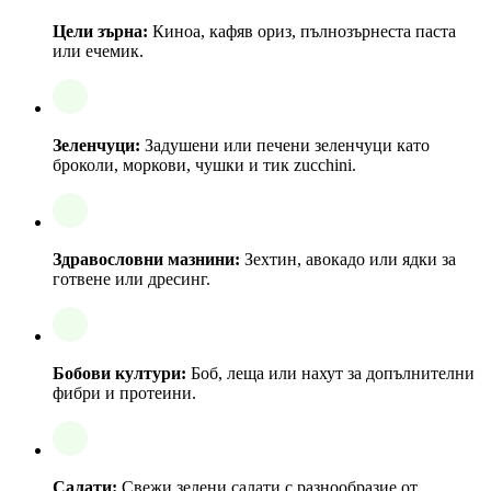
Цели зърна:
Киноа, кафяв ориз, пълнозърнеста паста
или ечемик.
Зеленчуци:
Задушени или печени зеленчуци като
броколи, моркови, чушки и тик zucchini.
Здравословни мазнини:
Зехтин, авокадо или ядки за
готвене или дресинг.
Бобови култури:
Боб, леща или нахут за допълнителни
фибри и протеини.
Салати:
Свежи зелени салати с разнообразие от