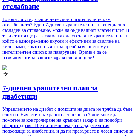
отслабване
Готови ли сте да започнете своето пътешествие към
отслабването? Един 7-дневен хранителен план, специално
създаден за отслабване, може да бъде вашият златен билет. В
тази статия ще разгледаме как да съставите хранителен план,
който е едновременно вкусен и ефективен за сваляне на
килограми, както и съвети за преобразуването му в
интелигентен списък за пазаруване. Време е да се
развълнувате за вашите здравословни цели!
7-дневен хранителен план за
диабетици
Управлението на диабет с помощта на диета не трябва да бъде
сложно. Научете как хранителен план за 7 дни може да
помогне за контролиране на кръвната захар и да подобри
общото здраве. Ще ви помогнем да създадете ястия,
подходящи за диабетици, и да ги превърнете в лесен списък за