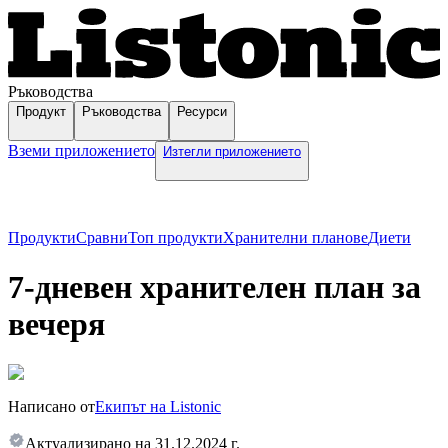
Ръководства
Продукт
Ръководства
Ресурси
Вземи приложението
Изтегли приложението
Продукти
Сравни
Топ продукти
Хранителни планове
Диети
7-дневен хранителен план за
вечеря
Написано от
Екипът на Listonic
Актуализирано на
31.12.2024 г.