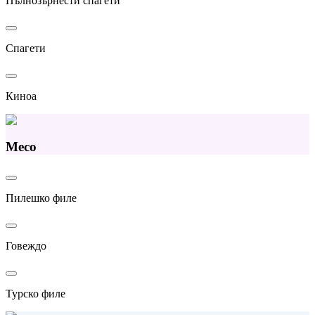
Пълнозърнести спагети
Спагети
Киноа
Месо
Пилешко филе
Говеждо
Турско филе