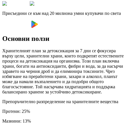
Присъедини се към над 20 милиона умни купувачи по света
Основни ползи
Хранителният план за детоксикация за 7 дни се фокусира
върху цели, хранителни храни, които подкрепят естествените
процеси на детоксикация на организма. Този план включва
храни, богати на антиоксиданти, фибри и вода, за да насърчи
здравето на черния дроб и да елиминира токсините. Чрез
избягване на преработени храни, захари и алкохол, планът
може да намали възпалението и да подобри общото
благосъстояние. Той насърчава хидратацията и поддържа
балансирано хранене за устойчиво детоксикиране.
Препоръчително разпределение на хранителните вещества
Протеин
:
25
%
Мазнини
:
13
%