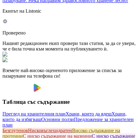
пазаруване. Нека направим здравословното хранене лесно!
Екипът на Listonic
Проверено
Нашият редакционен екип провери тази статия, за да се увери,
че е била точна към момента на публикуването ѝ.
Вземете най-високо оцененото приложение за списък за
пазаруване на телефона си!
Таблица със съдържание
Преглед на хранителния план
Храни, които да ядеш
Храни,
които да избягваш
Основни ползи
Предложение за хранителен
план
Безглутенов
Hисковъглехидратен
Високо съдържание на
протеини
С ниско съдържание на мазнини
С ниско съдържание