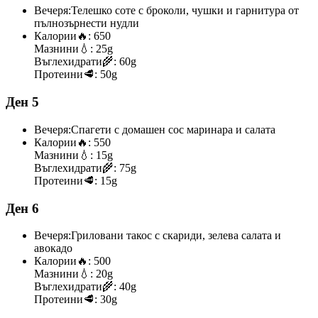
Вечеря:
Телешко соте с броколи, чушки и гарнитура от
пълнозърнести нудли
Калории
🔥:
650
Мазнини
💧:
25g
Въглехидрати
🌾:
60g
Протеини
🥩:
50g
Ден 5
Вечеря:
Спагети с домашен сос маринара и салата
Калории
🔥:
550
Мазнини
💧:
15g
Въглехидрати
🌾:
75g
Протеини
🥩:
15g
Ден 6
Вечеря:
Гриловани такос с скариди, зелева салата и
авокадо
Калории
🔥:
500
Мазнини
💧:
20g
Въглехидрати
🌾:
40g
Протеини
🥩:
30g