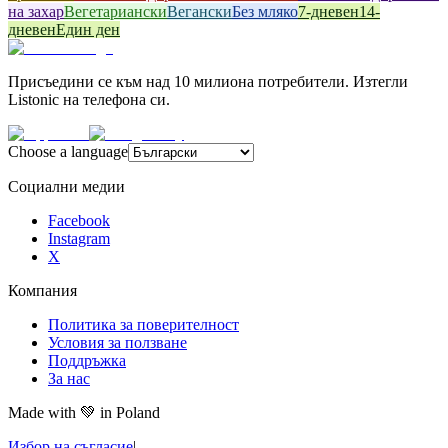
на захар
Вегетариански
Вегански
Без мляко
7-дневен
14-
дневен
Един ден
Присъедини се към над 10 милиона потребители. Изтегли
Listonic на телефона си.
Choose a language
Социални медии
Facebook
Instagram
X
Компания
Политика за поверителност
Условия за ползване
Поддръжка
За нас
Made with
💚
in Poland
Избор на съгласие
|