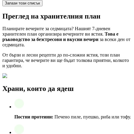
Запази този списък
Преглед на хранителния план
Планирате вечерите за седмицата? Нашият 7-дневен
хранителен план организира вечерните ви ястия.
Това е
ръководство за безстресови и вкусни вечери
за всеки ден от
седмицата.
От бързи и лесни рецепти до по-сложни ястия, този план
гарантира, че вечерите ви ще бъдат толкова приятни, колкото
и удобни.
Храни, които да ядеш
Постни протеини:
Печено пиле, пуешко, риба или тофу.