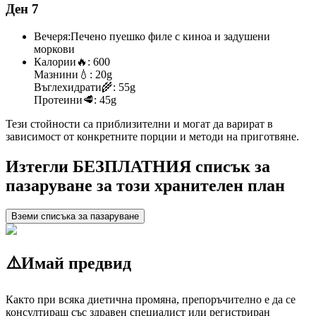
Ден 7
Вечеря:
Печено пуешко филе с киноа и задушени
моркови
Калории
🔥:
600
Мазнини
💧:
20g
Въглехидрати
🌾:
55g
Протеини
🥩:
45g
Тези стойности са приблизителни и могат да варират в
зависимост от конкретните порции и методи на приготвяне.
Изтегли БЕЗПЛАТНИЯ списък за
пазаруване за този хранителен план
Вземи списъка за пазаруване
⚠️
Имай предвид
Както при всяка диетична промяна, препоръчително е да се
консултираш със здравен специалист или регистриран