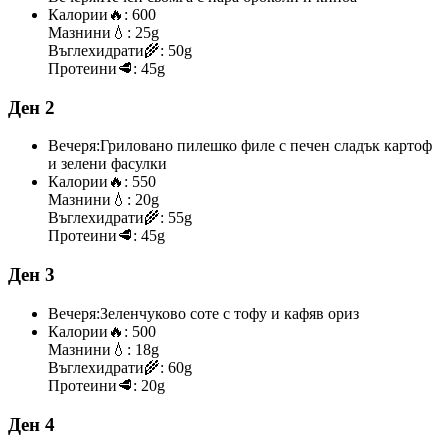
Калории
🔥:
600
Мазнини
💧:
25g
Въглехидрати
🌾:
50g
Протеини
🥩:
45g
Ден 2
Вечеря:
Гриловано пилешко филе с печен сладък картоф
и зелени фасулки
Калории
🔥:
550
Мазнини
💧:
20g
Въглехидрати
🌾:
55g
Протеини
🥩:
45g
Ден 3
Вечеря:
Зеленчуково соте с тофу и кафяв ориз
Калории
🔥:
500
Мазнини
💧:
18g
Въглехидрати
🌾:
60g
Протеини
🥩:
20g
Ден 4