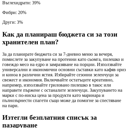
Въглехидрати
:
39
%
Фибри
:
20
%
Други
:
3
%
Как да планираш бюджета си за този
хранителен план?
За да планирате бюджета си за 7-дневно меню за вечеря,
помислете за закупуване на протеини като сьомга, пилешко и
говеждо месо на едро и замразяване на порции. Използвайте
универсални и икономични основни съставки като кафяв ориз
и киноа в различни ястия. Избирайте сезонни зеленчуци за
свежест и икономия. Включвайте остатъците креативно,
например, използвайте гриловано пилешко в такос или
направете пържене с останалите зеленчуци. Закупуването на
марки с по-ниска цена за продукти като маринара и
пълнозърнести спагети също може да помогне за спестяване
на пари.
Изтегли безплатния списък за
пазаруване