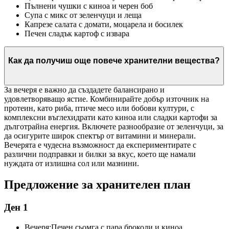
Пълнени чушки с киноа и черен боб
Супа с микс от зеленчуци и леща
Капрезе салата с домати, моцарела и босилек
Печен сладък картоф с извара
Как да получиш още повече хранителни вещества?
За вечеря е важно да създадете балансирано и
удовлетворяващо ястие. Комбинирайте добър източник на
протеин, като риба, птиче месо или бобови култури, с
комплексни въглехидрати като киноа или сладки картофи за
дълготрайна енергия. Включете разнообразие от зеленчуци, за
да осигурите широк спектър от витамини и минерали.
Вечерята е чудесна възможност да експериментирате с
различни подправки и билки за вкус, което ще намали
нуждата от излишна сол или мазнини.
Предложение за хранителен план
Ден 1
Вечеря:
Печен сьомга с пара броколи и киноа