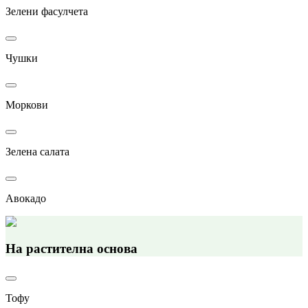
Зелени фасулчета
Чушки
Моркови
Зелена салата
Авокадо
На растителна основа
Тофу