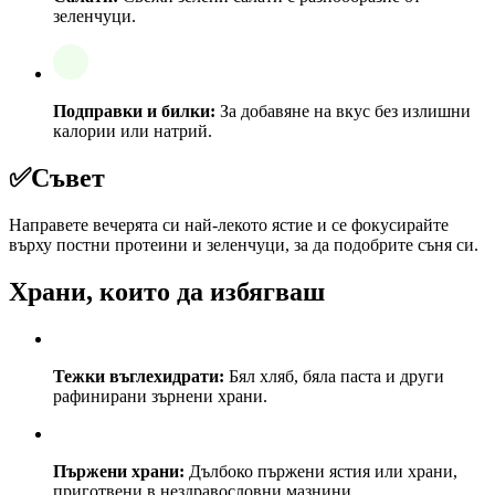
зеленчуци.
Подправки и билки:
За добавяне на вкус без излишни
калории или натрий.
✅
Съвет
Направете вечерята си най-лекото ястие и се фокусирайте
върху постни протеини и зеленчуци, за да подобрите съня си.
Храни, които да избягваш
Тежки въглехидрати:
Бял хляб, бяла паста и други
рафинирани зърнени храни.
Пържени храни:
Дълбоко пържени ястия или храни,
приготвени в нездравословни мазнини.