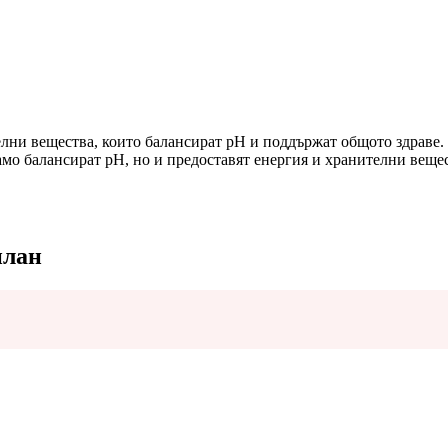
лни вещества, които балансират pH и поддържат общото здраве.
амо балансират pH, но и предоставят енергия и хранителни вещест
план