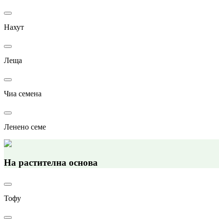
Нахут
Леща
Чиа семена
Ленено семе
На растителна основа
Тофу