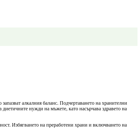
о запазват алкалния баланс. Подчертаването на хранителни
а диетичните нужди на мъжете, като насърчава здравето на
ност. Избягването на преработени храни и включването на