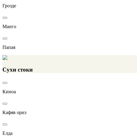
Грозде
Манго
Папая
Сухи стоки
Киноа
Кафяв ориз
Елда