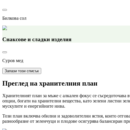
Билкова сол
Снаксове и сладки изделия
Суров мед
Запази този списък
Преглед на хранителния план
Хранителният план за мъже с алкален фокус се съсредоточава 
опции, богати на хранителни вещества, като зелени листни зел
мускулите и енергийните нива.
Този план включва обилни и задоволителни ястия, които отгов
разнообразие от зеленчуци и плодове осигурява балансиран пр