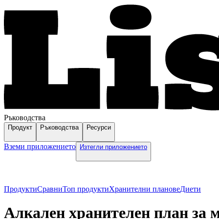
Ръководства
Продукт
Ръководства
Ресурси
Вземи приложението
Изтегли приложението
Продукти
Сравни
Топ продукти
Хранителни планове
Диети
Алкален хранителен план за 