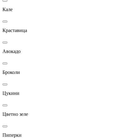
Кале
Краставица
Авокадо
Броколи
Цукини
Цветно зеле
Пиперки