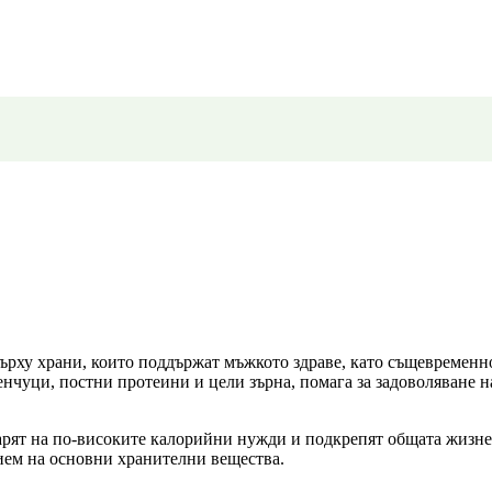
върху храни, които поддържат мъжкото здраве, като същевременн
енчуци, постни протеини и цели зърна, помага за задоволяване н
арят на по-високите калорийни нужди и подкрепят общата жизне
ием на основни хранителни вещества.