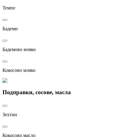
Темпе
Бадеми
Бадемово мляко
Кокосово мляко
Подправки, сосове, масла
Зехтин
Кокосово масло