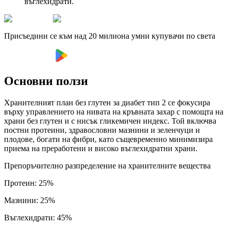
въглехидрати.
Присъедини се към над 20 милиона умни купувачи по света
Основни ползи
Хранителният план без глутен за диабет тип 2 се фокусира
върху управлението на нивата на кръвната захар с помощта на
храни без глутен и с нисък гликемичен индекс. Той включва
постни протеини, здравословни мазнини и зеленчуци и
плодове, богати на фибри, като същевременно минимизира
приема на преработени и високо въглехидратни храни.
Препоръчително разпределение на хранителните вещества
Протеин
:
25
%
Мазнини
:
25
%
Въглехидрати
:
45
%