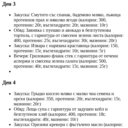
Ден 3
Закуска: Смутито със спанак, бадемово мляко, лъжица
протеинов прах и няколко ягоди (калории: 300,
протеини: 20г, въглехидрати: 20г, мазнини: 10г)
Обяд: Завивка с пуешко и авокадо в безглутенова
тортила, с гарнитура от смесени зелени листа (калории:
400, протеини: 25г, въглехидрати: 30г, мазнини: 20г)
Закуска: Извара с нарязана краставица (калории: 150,
протеини: 15г, въглехидрати: 10г, мазнини: 5г)
Вечеря: Гриловано фланк стек с гарнитура от печени
аспержи и смесена зелена салата (калории: 500,
протеини: 40г, въглехидрати: 15г, мазнини: 25г)
Ден 4
Закуска: Гръцко кисело мляко с малко чиа семена и
орехи (калории: 350, протеини: 20г, въглехидрати: 15г,
мазнини: 20г)
Обяд: Леща супа с гарнитура от задушен кейл и
безглутенов хляб (калории: 400, протеини: 18г,
въглехидрати: 40г, мазнини: 10г)
Закуска: Оризови крекери с фъстъчено масло (калории: