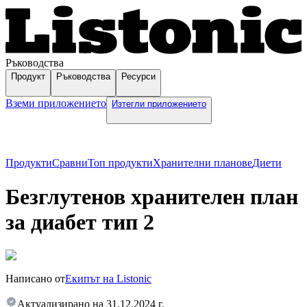
Ръководства
Продукт
Ръководства
Ресурси
Вземи приложението
Изтегли приложението
Продукти
Сравни
Топ продукти
Хранителни планове
Диети
Безглутенов хранителен план
за диабет тип 2
Написано от
Екипът на Listonic
Актуализирано на
31.12.2024 г.