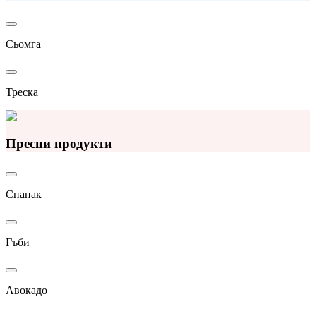
Сьомга
Треска
Пресни продукти
Спанак
Гъби
Авокадо