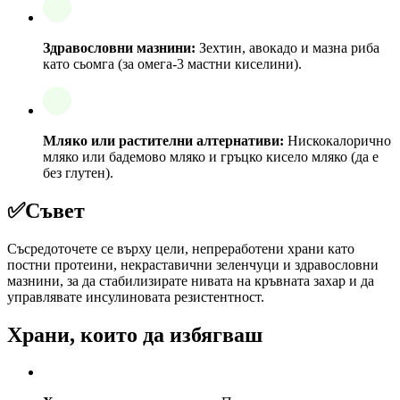
Здравословни мазнини:
Зехтин, авокадо и мазна риба
като сьомга (за омега-3 мастни киселини).
Мляко или растителни алтернативи:
Нискокалорично
мляко или бадемово мляко и гръцко кисело мляко (да е
без глутен).
✅
Съвет
Съсредоточете се върху цели, непреработени храни като
постни протеини, некраставични зеленчуци и здравословни
мазнини, за да стабилизирате нивата на кръвната захар и да
управлявате инсулиновата резистентност.
Храни, които да избягваш