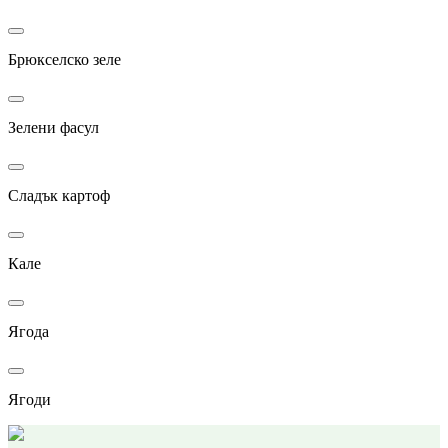
Брюкселско зеле
Зелени фасул
Сладък картоф
Кале
Ягода
Ягоди