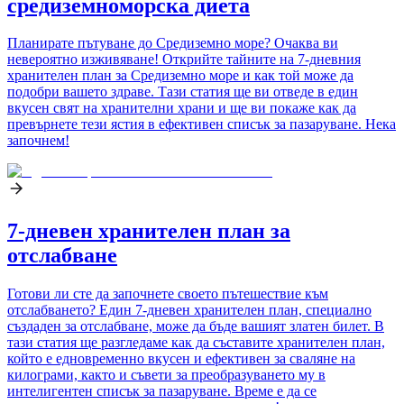
средиземноморска диета
Планирате пътуване до Средиземно море? Очаква ви
невероятно изживяване! Открийте тайните на 7-дневния
хранителен план за Средиземно море и как той може да
подобри вашето здраве. Тази статия ще ви отведе в един
вкусен свят на хранителни храни и ще ви покаже как да
превърнете тези ястия в ефективен списък за пазаруване. Нека
започнем!
7-дневен хранителен план за
отслабване
Готови ли сте да започнете своето пътешествие към
отслабването? Един 7-дневен хранителен план, специално
създаден за отслабване, може да бъде вашият златен билет. В
тази статия ще разгледаме как да съставите хранителен план,
който е едновременно вкусен и ефективен за сваляне на
килограми, както и съвети за преобразуването му в
интелигентен списък за пазаруване. Време е да се