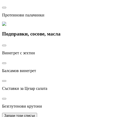
Протеинови палачинки
Подправки, сосове, масла
Винегрет с зехтин
Балсамов винегрет
Съставки за Цезар салата
Безглутенови крутони
Запази този списък