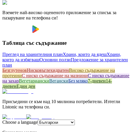
Вземете най-високо оцененото приложение за списък за
пазаруване на телефона си!
Таблица със съдържание
Преглед на хранителния план
Храни, които да ядеш
Храни,
които да избягваш
Основни ползи
Предложение за хранителен
план
Безглутенов
Hисковъглехидратен
Високо съдържание на
протеини
С ниско съдържание на мазнини
С ниско съдържание
на захар
Вегетариански
Вегански
Без мляко
7-дневен
14-
дневен
Един ден
Присъедини се към над 10 милиона потребители. Изтегли
Listonic на телефона си.
Choose a language