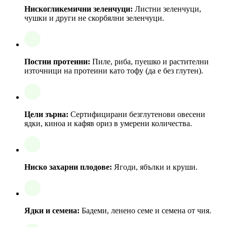
Нискогликемични зеленчуци:
Листни зеленчуци,
чушки и други не скорбялни зеленчуци.
Постни протеини:
Пиле, риба, пуешко и растителни
източници на протеини като тофу (да е без глутен).
Цели зърна:
Сертифицирани безглутенови овесени
ядки, киноа и кафяв ориз в умерени количества.
Ниско захарни плодове:
Ягоди, ябълки и круши.
Ядки и семена:
Бадеми, ленено семе и семена от чия.