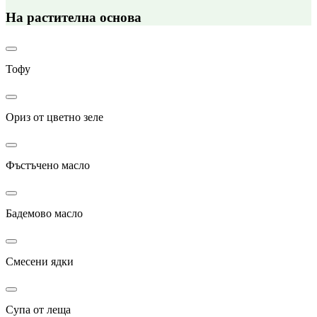
На растителна основа
Тофу
Ориз от цветно зеле
Фъстъчено масло
Бадемово масло
Смесени ядки
Супа от леща