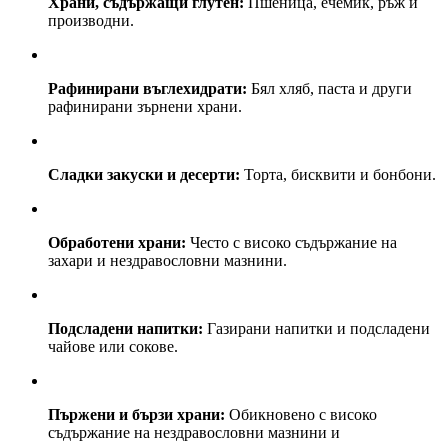
Храни, съдържащи глутен:
Пшеница, ечемик, ръж и
производни.
Рафинирани въглехидрати:
Бял хляб, паста и други
рафинирани зърнени храни.
Сладки закуски и десерти:
Торта, бисквити и бонбони.
Обработени храни:
Често с високо съдържание на
захари и нездравословни мазнини.
Подсладени напитки:
Газирани напитки и подсладени
чайове или сокове.
Пържени и бързи храни:
Обикновено с високо
съдържание на нездравословни мазнини и