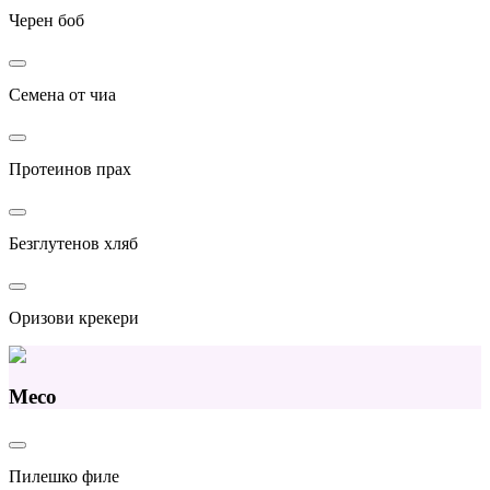
Черен боб
Семена от чиа
Протеинов прах
Безглутенов хляб
Оризови крекери
Месо
Пилешко филе