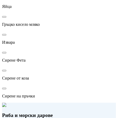
Яйца
Гръцко кисело мляко
Извара
Сирене Фета
Сирене от коза
Сирене на пръчки
Риба и морски дарове