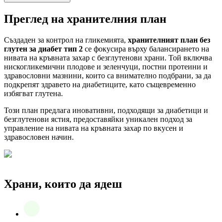
Преглед на хранителния план
Създаден за контрол на гликемията,
хранителният план без
глутен за диабет тип 2
се фокусира върху балансирането на
нивата на кръвната захар с безглутенови храни. Той включва
нискогликемични плодове и зеленчуци, постни протеини и
здравословни мазнини, които са внимателно подбрани, за да
подкрепят здравето на диабетиците, като същевременно
избягват глутена.
Този план предлага иновативни, подходящи за диабетици и
безглутенови ястия, предоставяйки уникален подход за
управление на нивата на кръвната захар по вкусен и
здравословен начин.
Храни, които да ядеш