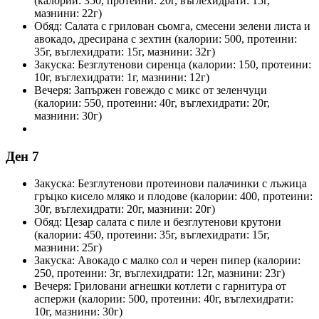
(калории: 350, протеини: 20г, въглехидрати: 15г,
мазнини: 22г)
Обяд: Салата с грилован сьомга, смесени зелени листа и
авокадо, дресирана с зехтин (калории: 500, протеини:
35г, въглехидрати: 15г, мазнини: 32г)
Закуска: Безглутенови сиренца (калории: 150, протеини:
10г, въглехидрати: 1г, мазнини: 12г)
Вечеря: Запържен говеждо с микс от зеленчуци
(калории: 550, протеини: 40г, въглехидрати: 20г,
мазнини: 30г)
Ден 7
Закуска: Безглутенови протеинови палачинки с лъжица
гръцко кисело мляко и плодове (калории: 400, протеини:
30г, въглехидрати: 20г, мазнини: 20г)
Обяд: Цезар салата с пиле и безглутенови крутони
(калории: 450, протеини: 35г, въглехидрати: 15г,
мазнини: 25г)
Закуска: Авокадо с малко сол и черен пипер (калории:
250, протеини: 3г, въглехидрати: 12г, мазнини: 23г)
Вечеря: Гриловани агнешки котлети с гарнитура от
аспержи (калории: 500, протеини: 40г, въглехидрати:
10г, мазнини: 30г)