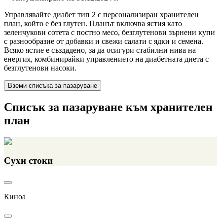
Управлявайте диабет тип 2 с персонализиран хранителен
план, който е без глутен. Планът включва ястия като
зеленчукови сотета с постно месо, безглутенови зърнени купи
с разнообразие от добавки и свежи салати с ядки и семена.
Всяко ястие е създадено, за да осигури стабилни нива на
енергия, комбинирайки управлението на диабетната диета с
безглутенови насоки.
Вземи списъка за пазаруване
Списък за пазаруване към хранителен
план
Сухи стоки
Киноа