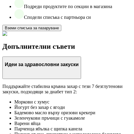
Подреди продуктите по секции в магазина
Сподели списъка с партньора си
Вземи списъка за пазаруване
Допълнителни съвети
Идеи за здравословни закуски
Поддържайте стабилна кръвна захар с тези 7 безглутенови
закуски, подходящи за диабет тип 2:
Моркови с хумус
Йогурт без захар с ягоди
Бадемово масло върху оризови крекери
Зеленчукови пръчици с гуакамоле
Варени яйца
Парченца ябълка с щипка канела