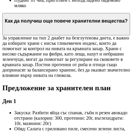
Пудинг от чиа, приготвен с неподсладено бадемово
мляко
Как да получиш още повече хранителни вещества?
За управление на тип 2 диабет на безглутенова диета, е важно
да избирате храни с нисък гликемичен индекс, които да
помогнат за контрол на нивата на кръвната захар. Храни с
високо съдържание на фибри, като леща, нахут и небрашни
зеленчуци, могат да помогнат за регулиране на скоковете в
кръвната захар. Постни протеини от риба и птици също
допринасят за балансирано хранене, без да оказват значително
влияние върху нивата на глюкоза.
Предложение за хранителен план
Ден 1
Закуска: Разбити яйца със спанак, гъби и резен авокадо
отстрани (калории: 300, протеини: 20г, въглехидрати:
10г, мазнини: 20г)
Обяд: Салата с гриловано пиле, смесени зелени листа,