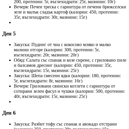
200, протеини: 5г, въглехидрати: 25г, мазнини: 10г)
Вечеря: Печен треска с гарнитура от печени брюкселски
зеле и малък сладък картоф (калории: 450, протеини:
35г, въглехидрати: 30г, мазнини: 15г)
Ден 5
Закуска: Пудинг от чиа с кокосово мляко и малко
малини отгоре (калории: 300, протеини: 5г,
въглехидрати: 20г, мазнини: 20г)
Обяд: Салата със спанак и козе сирене, с гриловано пиле
и балсамов дресинг (калории: 450, протеини: 35г,
въглехидрати: 15г, мазнини: 25г)
Закуска: Шепа смесени ядки (калории: 180, протеини:
5г, въглехидрати: 8г, мазнини: 16г)
Вечеря: Гриловани свински котлети с гарнитура от
сотирани зелен фасул и чушки (калории: 500, протеини:
40г, въглехидрати: 15г, мазнини: 25г)
Ден 6
Закуска: Разбит тофу със спанак и авокадо отстрани