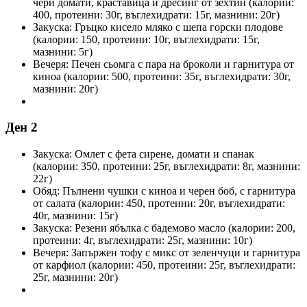
чери домати, краставица и дресинг от зехтин (калории:
400, протеини: 30г, въглехидрати: 15г, мазнини: 20г)
Закуска: Гръцко кисело мляко с шепа горски плодове
(калории: 150, протеини: 10г, въглехидрати: 15г,
мазнини: 5г)
Вечеря: Печен сьомга с пара на броколи и гарнитура от
киноа (калории: 500, протеини: 35г, въглехидрати: 30г,
мазнини: 20г)
Ден 2
Закуска: Омлет с фета сирене, домати и спанак
(калории: 350, протеини: 25г, въглехидрати: 8г, мазнини:
22г)
Обяд: Пълнени чушки с киноа и черен боб, с гарнитура
от салата (калории: 450, протеини: 20г, въглехидрати:
40г, мазнини: 15г)
Закуска: Резени ябълка с бадемово масло (калории: 200,
протеини: 4г, въглехидрати: 25г, мазнини: 10г)
Вечеря: Запържен тофу с микс от зеленчуци и гарнитура
от карфиол (калории: 450, протеини: 25г, въглехидрати:
25г, мазнини: 20г)