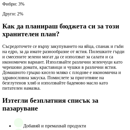
Фибри
:
3
%
Други
:
2
%
Как да планираш бюджета си за този
хранителен план?
Съсредоточете се върху закупуването на яйца, спанак и гъби
на едро, за да имате разнообразие от ястия. Пилешките гърди
и смесените зелени могат да се използват за салати и са
икономичен вариант. Използвайте различни зеленчуци като
черешови домати, краставици и чушки в различни ястия.
Домашното гръцко кисело мляко с плодове е икономична и
здравословна закуска. Помислете за приготвяне на
безглутенов хляб и използвайте бадемово масло като
питателен намазка.
Изтегли безплатния списък за
пазаруване
Добавяй и премахвай продукти