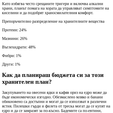
Като избягва често срещаните тригери и включва алкални
храни, планът помага на хората да управляват симптомите на
киселини и да подобрят храносмилателния комфорт.
Препоръчително разпределение на хранителните вещества
Протеин
:
24
%
Мазнини
:
26
%
Въглехидрати
:
48
%
Фибри
:
1
%
Други
:
1
%
Как да планираш бюджета си за този
хранителен план?
Закупуването на овесени ядки и кафяв ориз на едро може да
бъде икономически изгодно. Обезмаслено мляко и банани
обикновено са достъпни и могат да се използват в различни
ястия. Пилешки гърди и филета от треска могат да се купят на
едро и да се замразят за по-късно. Бадемите са по-евтини,