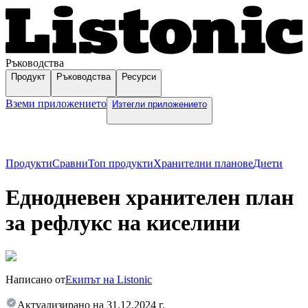
Ръководства
Продукт
Ръководства
Ресурси
Вземи приложението
Изтегли приложението
Продукти
Сравни
Топ продукти
Хранителни планове
Диети
Еднодневен хранителен план
за рефлукс на киселини
Написано от
Екипът на Listonic
Актуализирано на
31.12.2024 г.