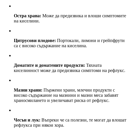
Остра храна:
Може да предизвика и влоши симптомите
на киселини.
Цитрусови плодове:
Портокали, лимони и грейпфрути
са с високо съдържание на киселина.
Доматите и доматените продукти:
Тяхната
киселинност може да предизвика симптоми на рефлукс.
Мазни храни:
Пържени храни, млечни продукти с
високо съдържание на мазнини и мазни меса забавят
храносмилането и увеличават риска от рефлукс.
Чесън и лук:
Въпреки че са полезни, те могат да влошат
рефлукса при някои хора.