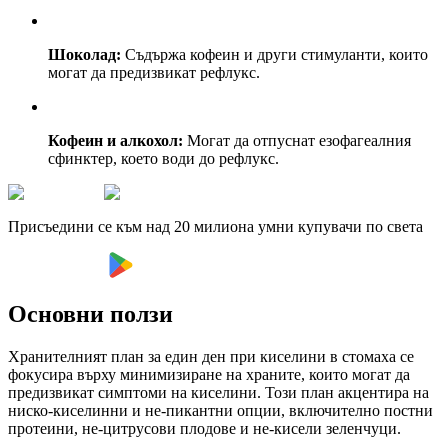
Шоколад:
Съдържа кофеин и други стимуланти, които
могат да предизвикат рефлукс.
Кофеин и алкохол:
Могат да отпуснат езофагеалния
сфинктер, което води до рефлукс.
Присъедини се към над 20 милиона умни купувачи по света
Основни ползи
Хранителният план за един ден при киселини в стомаха се
фокусира върху минимизиране на храните, които могат да
предизвикат симптоми на киселини. Този план акцентира на
ниско-киселинни и не-пикантни опции, включително постни
протеини, не-цитрусови плодове и не-кисели зеленчуци.