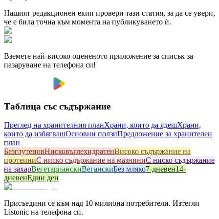
Нашият редакционен екип провери тази статия, за да се увери,
че е била точна към момента на публикуването ѝ.
Вземете най-високо оцененото приложение за списък за
пазаруване на телефона си!
Таблица със съдържание
Преглед на хранителния план
Храни, които да ядеш
Храни,
които да избягваш
Основни ползи
Предложение за хранителен
план
Безглутенов
Hисковъглехидратен
Високо съдържание на
протеини
С ниско съдържание на мазнини
С ниско съдържание
на захар
Вегетариански
Вегански
Без мляко
7-дневен
14-
дневен
Един ден
Присъедини се към над 10 милиона потребители. Изтегли
Listonic на телефона си.