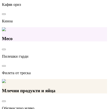
Кафяв ориз
Киноа
Месо
Пилешки гърди
Филета от треска
Млечни продукти и яйца
Обезмаслено мляко