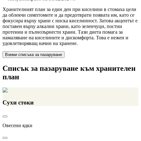
Хранителният план за един ден при киселини в стомаха цели
да облекчи симптомите и да предотврати появата им, като се
фокусира върху храни с ниска киселинност. Затова акцентът е
поставен върху алкални храни, като зеленчуци, постни
протеини и пълнозърнести храни. Тази диета помага за
намаляване на киселините и дискомфорта. Това е нежен и
удовлетворяващ начин на хранене.
Вземи списъка за пазаруване
Списък за пазаруване към хранителен
план
Сухи стоки
Овесени ядки