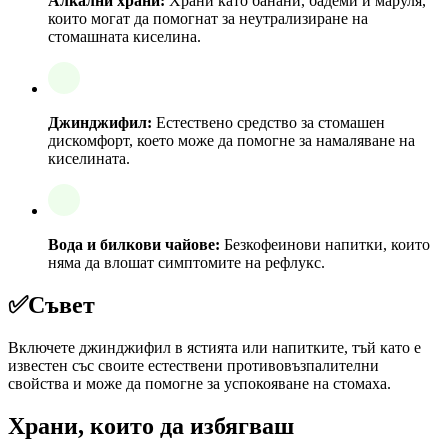
Алкални храни:
Храни като банани, бадеми и маруля,
които могат да помогнат за неутрализиране на
стомашната киселина.
Джинджифил:
Естествено средство за стомашен
дискомфорт, което може да помогне за намаляване на
киселината.
Вода и билкови чайове:
Безкофеинови напитки, които
няма да влошат симптомите на рефлукс.
✅
Съвет
Включете джинджифил в ястията или напитките, тъй като е
известен със своите естествени противовъзпалителни
свойства и може да помогне за успокояване на стомаха.
Храни, които да избягваш