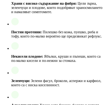
Храни с високо съдържание на фибри:
Цели зърна,
зеленчуци и плодове, които подобряват храносмилането
и намаляват симптомите.
Постни протеини:
Пилешко без кожа, пуешко, риба и
тофу, които по-малко вероятно ще предизвикат рефлукс.
Некисели плодове:
Ябълки, круши и пъпеши, които са
по-малко кисели и по-нежни за стомаха.
Зеленчуци:
Зелени фасул, броколи, аспержи и карфиол,
които са с ниска киселинност.