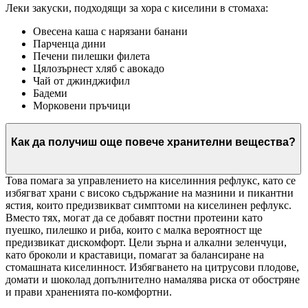
Леки закуски, подходящи за хора с киселини в стомаха:
Овесена каша с нарязани банани
Парченца дини
Печени пилешки филета
Цялозърнест хляб с авокадо
Чай от джинджифил
Бадеми
Морковени пръчици
Как да получиш още повече хранителни вещества?
Това помага за управлението на киселинния рефлукс, като се
избягват храни с високо съдържание на мазнини и пикантни
ястия, които предизвикват симптоми на киселинен рефлукс.
Вместо тях, могат да се добавят постни протеини като
пуешко, пилешко и риба, които с малка вероятност ще
предизвикат дискомфорт. Цели зърна и алкални зеленчуци,
като броколи и краставици, помагат за балансиране на
стомашната киселинност. Избягването на цитрусови плодове,
домати и шоколад допълнително намалява риска от обостряне
и прави храненията по-комфортни.