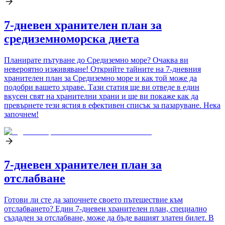
7-дневен хранителен план за
средиземноморска диета
Планирате пътуване до Средиземно море? Очаква ви
невероятно изживяване! Открийте тайните на 7-дневния
хранителен план за Средиземно море и как той може да
подобри вашето здраве. Тази статия ще ви отведе в един
вкусен свят на хранителни храни и ще ви покаже как да
превърнете тези ястия в ефективен списък за пазаруване. Нека
започнем!
7-дневен хранителен план за
отслабване
Готови ли сте да започнете своето пътешествие към
отслабването? Един 7-дневен хранителен план, специално
създаден за отслабване, може да бъде вашият златен билет. В