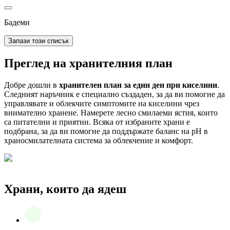
Бадеми
Запази този списък
Преглед на хранителния план
Добре дошли в
хранителен план за един ден при киселини
.
Следният наръчник е специално създаден, за да ви помогне да
управлявате и облекчите симптомите на киселини чрез
внимателно хранене. Намерете лесно смилаеми ястия, които
са питателни и приятни. Всяка от избраните храни е
подбрана, за да ви помогне да поддържате баланс на pH в
храносмилателната система за облекчение и комфорт.
Храни, които да ядеш