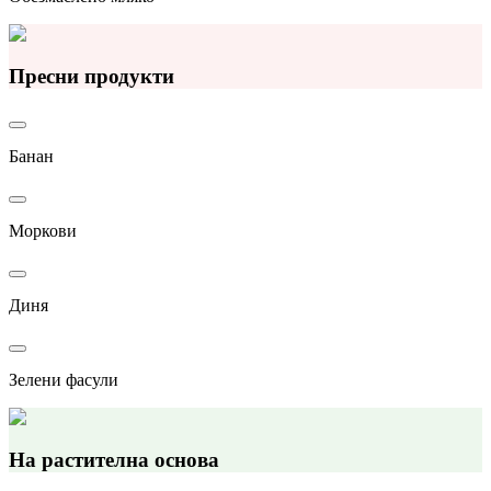
Пресни продукти
Банан
Моркови
Диня
Зелени фасули
На растителна основа