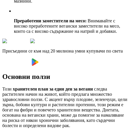
мазнини.
Преработени заместители на месо:
Внимавайте с
високо преработените вегански заместители на месо,
които са с високо съдържание на натрий и добавки.
Присъедини се към над 20 милиона умни купувачи по света
Основни ползи
Този
хранителен план за един ден за вегани
следва
растителен начин на живот, който предлага множество
здравословни ползи. С акцент върху плодове, зеленчуци, цели
зърна, бобови култури и растителни протеини, този режим е
богат на фибри и повечето хранителни вещества. Диетата,
основана на вегански храни, може да помогне за намаляване
на риска от някои хронични заболявания, като сърдечни
болести и определени видове рак.