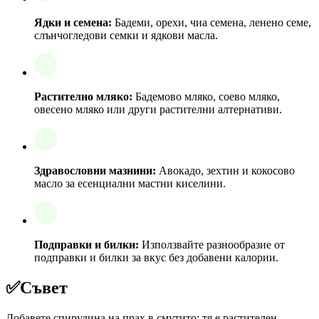
Ядки и семена:
Бадеми, орехи, чиа семена, ленено семе,
слънчогледови семки и ядкови масла.
Растително мляко:
Бадемово мляко, соево мляко,
овесено мляко или други растителни алтернативи.
Здравословни мазнини:
Авокадо, зехтин и кокосово
масло за есенциални мастни киселини.
Подправки и билки:
Използвайте разнообразие от
подправки и билки за вкус без добавени калории.
✅
Съвет
Добавете спирулина на прах в смутито; тя е растителен