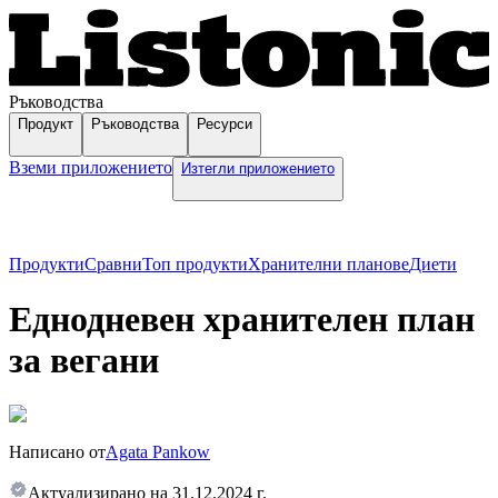
Ръководства
Продукт
Ръководства
Ресурси
Вземи приложението
Изтегли приложението
Продукти
Сравни
Топ продукти
Хранителни планове
Диети
Еднодневен хранителен план
за вегани
Написано от
Agata Pankow
Актуализирано на
31.12.2024 г.