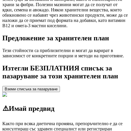
храни за фибри. Полезни мазнини могат да се получат от
ядки, семена и авокадо. Някои хранителни вещества, които
обикновено се набавят чрез животински продукти, може да се
наложи да се приемат под формата на добавки, като витамин
B12 и омега-3 мастни киселини.
Предложение за хранителен план
Тези стойности са приблизителни и могат да варират в
зависимост от конкретните порции и методи на приготвяне.
Изтегли БЕЗПЛАТНИЯ списък за
пазаруване за този хранителен план
Вземи списъка за пазаруване
⚠️
Имай предвид
Както при всяка диетична промяна, препоръчително е да се
консултираш със здравен специалист или регистриран