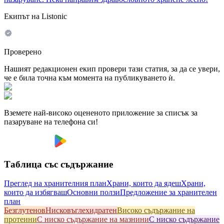
Екипът на Listonic
Проверено
Нашият редакционен екип провери тази статия, за да се увери,
че е била точна към момента на публикуването ѝ.
Вземете най-високо оцененото приложение за списък за
пазаруване на телефона си!
Таблица със съдържание
Преглед на хранителния план
Храни, които да ядеш
Храни,
които да избягваш
Основни ползи
Предложение за хранителен
план
Безглутенов
Hисковъглехидратен
Високо съдържание на
протеини
С ниско съдържание на мазнини
С ниско съдържание