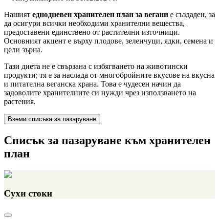
Нашият
еднодневен хранителен план за вегани
е създаден, за
да осигури всички необходими хранителни вещества,
предоставени единствено от растителни източници.
Основният акцент е върху плодове, зеленчуци, ядки, семена и
цели зърна.
Тази диета не е свързана с избягването на животински
продукти; тя е за наслада от многобройните вкусове на вкусна
и питателна веганска храна. Това е чудесен начин да
задоволите хранителните си нужди чрез използването на
растения.
Вземи списъка за пазаруване
Списък за пазаруване към хранителен
план
Сухи стоки