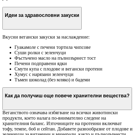
Идеи за здравословни закуски
Вкусни вегански закуски за наслаждение:
Гуакамоле с печени тортила чипсове
Суши ролки с зеленчуци
Фъстъчено масло на пълнозърнест тост
Печени подправени ядки
Смути купа с плодове и вегански протеин
Хумус с нарязани зеленчуци
Тъмен шоколад (без мляко) и бадеми
Как да получиш още повече хранителни вещества?
Веганството означава избягване на всички животински
продукти, което налага по-внимателно следене на
хранителния баланс. Източниците на протеини включват
тофу, темпе, боб и сейтан. Добавете разнообразие от плодове и
зеленчуци за витамини и минерали, както и пълнозърнести