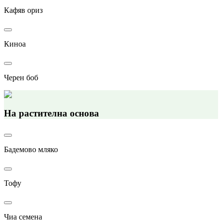
Кафяв ориз
Киноа
Черен боб
На растителна основа
Бадемово мляко
Тофу
Чиа семена