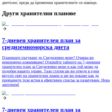
диетолог, преди да промениш хранителните си навици.
Други хранителни планове
7-дневен хранителен план за
средиземноморска диета
Планирате пътуване до Средиземно море? Очаква ви
невероятно изживяване! Открийте тайните на 7-дневния
хранителен план за Средиземно море и как той може да
подобри вашето здраве. Тази статия ще ви отведе в един
вкусен свят на хранителни храни и ще ви покаже как да
превърнете тези ястия в ефективен списък за пазаруване. Нека
започнем!
7-дневен хранителен план за