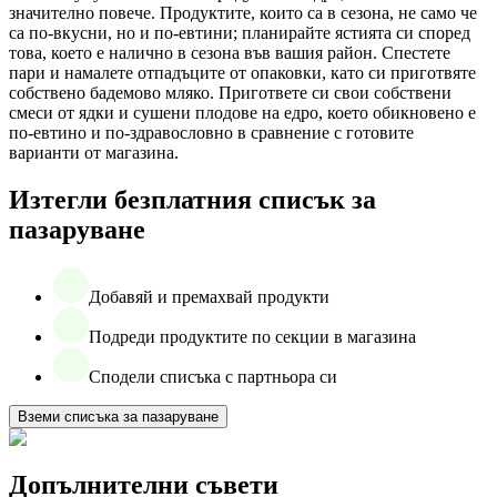
значително повече. Продуктите, които са в сезона, не само че
са по-вкусни, но и по-евтини; планирайте ястията си според
това, което е налично в сезона във вашия район. Спестете
пари и намалете отпадъците от опаковки, като си приготвяте
собствено бадемово мляко. Пригответе си свои собствени
смеси от ядки и сушени плодове на едро, което обикновено е
по-евтино и по-здравословно в сравнение с готовите
варианти от магазина.
Изтегли безплатния списък за
пазаруване
Добавяй и премахвай продукти
Подреди продуктите по секции в магазина
Сподели списъка с партньора си
Вземи списъка за пазаруване
Допълнителни съвети