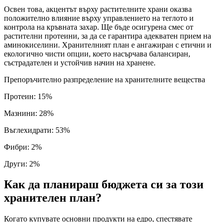
Освен това, акцентът върху растителните храни оказва
положително влияние върху управлението на теглото и
контрола на кръвната захар. Ще бъде осигурена смес от
растителни протеини, за да се гарантира адекватен прием на
аминокиселини. Хранителният план е ангажиран с етични и
екологично чисти опции, което насърчава балансиран,
състрадателен и устойчив начин на хранене.
Препоръчително разпределение на хранителните вещества
Протеин
:
15
%
Мазнини
:
28
%
Въглехидрати
:
53
%
Фибри
:
2
%
Други
:
2
%
Как да планираш бюджета си за този
хранителен план?
Когато купувате основни продукти на едро, спестявате