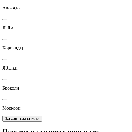
Авокадо
Лайм
Кориандър
Ябълки
Броколи
Моркови
Запази този списък
Преглед на хранителния план