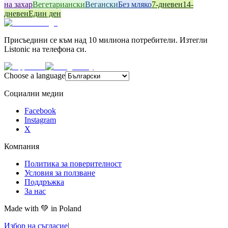
на захар
Вегетариански
Вегански
Без мляко
7-дневен
14-
дневен
Един ден
Присъедини се към над 10 милиона потребители. Изтегли
Listonic на телефона си.
Choose a language
Социални медии
Facebook
Instagram
X
Компания
Политика за поверителност
Условия за ползване
Поддръжка
За нас
Made with
💚
in Poland
Избор на съгласие
|