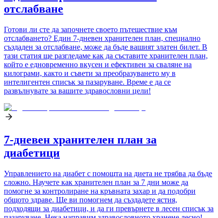
отслабване
Готови ли сте да започнете своето пътешествие към
отслабването? Един 7-дневен хранителен план, специално
създаден за отслабване, може да бъде вашият златен билет. В
тази статия ще разгледаме как да съставите хранителен план,
който е едновременно вкусен и ефективен за сваляне на
килограми, както и съвети за преобразуването му в
интелигентен списък за пазаруване. Време е да се
развълнувате за вашите здравословни цели!
7-дневен хранителен план за
диабетици
Управлението на диабет с помощта на диета не трябва да бъде
сложно. Научете как хранителен план за 7 дни може да
помогне за контролиране на кръвната захар и да подобри
общото здраве. Ще ви помогнем да създадете ястия,
подходящи за диабетици, и да ги превърнете в лесен списък за
пазаруване. Нека направим здравословното хранене лесно!