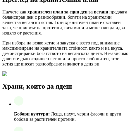
Научете как
хранителен план за един ден за вегани
предлага
балансиран ден с разнообразни, богати на хранителни
вещества вегански ястия. Този хранителен план е съставен
така, че приемът на протеини, витамини и минерали да идва
изцяло от растения.
При избора на всяко ястие и закуска е взето под внимание
максимизиране на хранителната стойност, както и на вкуса,
демонстрирайки богатството на веганската диета. Независимо
дали сте дългогодишен веган или просто любопитен, тези
ястия ще внесат разнообразие и живот в деня ви.
Храни, които да ядеш
Бобови култури:
Леща, нахут, черни фасоли и други
бобови за растителен протеин.