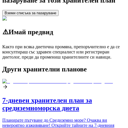
пазаруване за този хранителен план
Вземи списъка за пазаруване
⚠️
Имай предвид
Както при всяка диетична промяна, препоръчително е да се
консултираш със здравен специалист или регистриран
диетолог, преди да промениш хранителните си навици.
Други хранителни планове
7-дневен хранителен план за
средиземноморска диета
Планирате пътуване до Средиземно море? Очаква ви
невероятно изживяване! Открийте тайните на 7-дневния