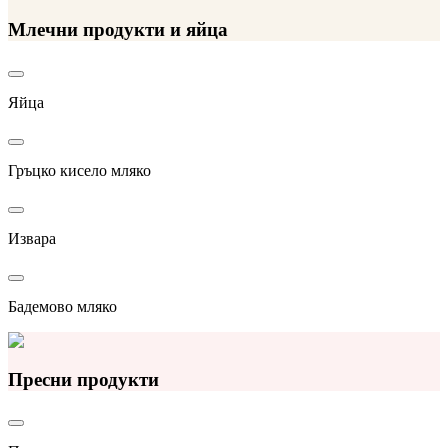
Млечни продукти и яйца
Яйца
Гръцко кисело мляко
Извара
Бадемово мляко
Пресни продукти