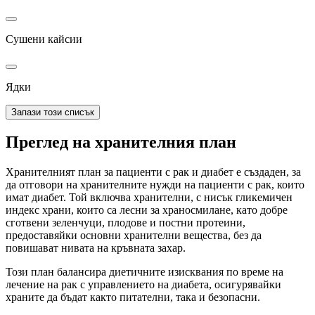
Сушени кайсии
Ядки
Запази този списък
Преглед на хранителния план
Хранителният план за пациенти с рак и диабет е създаден, за
да отговори на хранителните нужди на пациенти с рак, които
имат диабет. Той включва хранителни, с нисък гликемичен
индекс храни, които са лесни за храносмилане, като добре
сготвени зеленчуци, плодове и постни протеини,
предоставяйки основни хранителни вещества, без да
повишават нивата на кръвната захар.
Този план балансира диетичните изисквания по време на
лечение на рак с управлението на диабета, осигурявайки
храните да бъдат както питателни, така и безопасни.