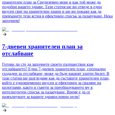
хранителен план за Средиземно море и как той може да
подобри вашето здраве. Тази статия ще ви отведе в един
вкусен свят на хранителни храни и ще ви покаже как да
превърнете тези ястия в ефективен списък за пазаруване. Нека
започнем!
7-дневен хранителен план за
отслабване
Готови ли сте да започнете своето пътешествие към
отслабването? Един 7-дневен хранителен план, специално
създаден за отслабване, може да бъде вашият златен билет. В
тази статия ще разгледаме как да съставите хранителен план,
който е едновременно вкусен и ефективен за сваляне на
килограми, както и съвети за преобразуването му в
интелигентен списък за пазаруване. Време е да се
развълнувате за вашите здравословни цели!