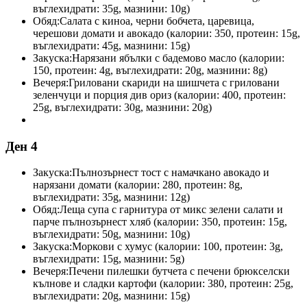
въглехидрати: 35g, мазнини: 10g)
Обяд:
Салата с киноа, черни бобчета, царевица,
черешови домати и авокадо (калории: 350, протеин: 15g,
въглехидрати: 45g, мазнини: 15g)
Закуска:
Нарязани ябълки с бадемово масло (калории:
150, протеин: 4g, въглехидрати: 20g, мазнини: 8g)
Вечеря:
Гриловани скариди на шишчета с гриловани
зеленчуци и порция див ориз (калории: 400, протеин:
25g, въглехидрати: 30g, мазнини: 20g)
Ден 4
Закуска:
Пълнозърнест тост с намачкано авокадо и
нарязани домати (калории: 280, протеин: 8g,
въглехидрати: 35g, мазнини: 12g)
Обяд:
Леща супа с гарнитура от микс зелени салати и
парче пълнозърнест хляб (калории: 350, протеин: 15g,
въглехидрати: 50g, мазнини: 10g)
Закуска:
Моркови с хумус (калории: 100, протеин: 3g,
въглехидрати: 15g, мазнини: 5g)
Вечеря:
Печени пилешки бутчета с печени брюкселски
кълнове и сладки картофи (калории: 380, протеин: 25g,
въглехидрати: 20g, мазнини: 15g)