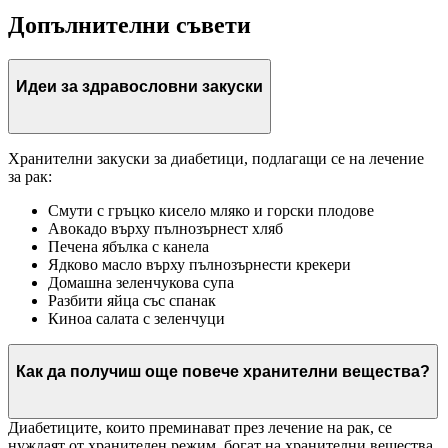
Допълнителни съвети
Идеи за здравословни закуски
Хранителни закуски за диабетици, подлагащи се на лечение
за рак:
Смути с гръцко кисело мляко и горски плодове
Авокадо върху пълнозърнест хляб
Печена ябълка с канела
Ядково масло върху пълнозърнести крекери
Домашна зеленчукова супа
Разбити яйца със спанак
Киноа салата с зеленчуци
Как да получиш още повече хранителни вещества?
Диабетиците, които преминават през лечение на рак, се
нуждаят от хранителен режим, богат на хранителни вещества,