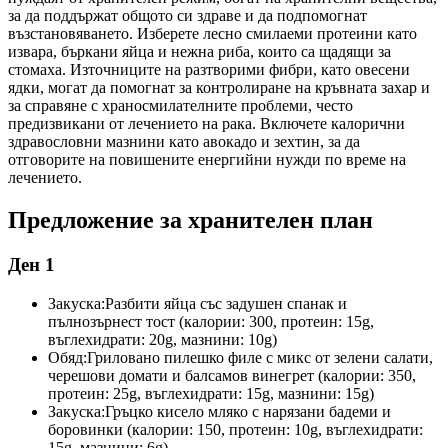
за да поддържат общото си здраве и да подпомогнат
възстановяването. Изберете лесно смилаеми протеини като
извара, бъркани яйца и нежна риба, които са щадящи за
стомаха. Източниците на разтворими фибри, като овесени
ядки, могат да помогнат за контролиране на кръвната захар и
за справяне с храносмилателните проблеми, често
предизвикани от лечението на рака. Включете калорични
здравословни мазнини като авокадо и зехтин, за да
отговорите на повишените енергийни нужди по време на
лечението.
Предложение за хранителен план
Ден 1
Закуска:
Разбити яйца със задушен спанак и
пълнозърнест тост (калории: 300, протеин: 15g,
въглехидрати: 20g, мазнини: 10g)
Обяд:
Гриловано пилешко филе с микс от зелени салати,
черешови домати и балсамов винегрет (калории: 350,
протеин: 25g, въглехидрати: 15g, мазнини: 15g)
Закуска:
Гръцко кисело мляко с нарязани бадеми и
боровинки (калории: 150, протеин: 10g, въглехидрати:
15g, мазнини: 6g)