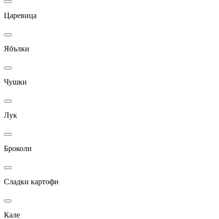
Царевица
Ябълки
Чушки
Лук
Броколи
Сладки картофи
Кале