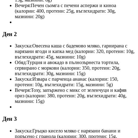
Вечеря:
Печен сьомга с печени аспержи и киноа
(калории: 400, протеин: 25g, въглехидрати: 30g,
мазнини: 20g)
Ден 2
Закуска:
Овесена каша с бадемово мляко, гарнирана с
нарязани ягоди и капка мед (калории: 320, протеин: 10g,
въглехидрати: 45g, мазнини: 10g)
Обяд:
Турция и авокадо в пълнозърнеста тортила,
сервирано с моркови (калории: 350, протеин: 20g,
въглехидрати: 30g, мазнини: 15g)
Закуска:
Извара с парченца ананас (калории: 150,
протеин: 10g, въглехидрати: 15g, мазнини: 5g)
Вечеря:
Тоху, запържено с микс от зеленчуци и кафяв
ориз (калории: 380, протеин: 20g, въглехидрати: 40g,
мазнини: 15g)
Ден 3
Закуска:
Гръцко кисело мляко с нарязани банани и
поръсено с гранола (калории: 300, протеин: 15g,