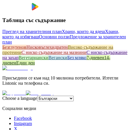
Таблица със съдържание
Преглед на хранителния план
Храни, които да ядеш
Храни,
които да избягваш
Основни ползи
Предложение за хранителен
план
Безглутенов
Hисковъглехидратен
Високо съдържание на
протеини
С ниско съдържание на мазнини
С ниско съдържание
на захар
Вегетариански
Вегански
Без мляко
7-дневен
14-
дневен
Един ден
Присъедини се към над 10 милиона потребители. Изтегли
Listonic на телефона си.
Choose a language
Социални медии
Facebook
Instagram
X