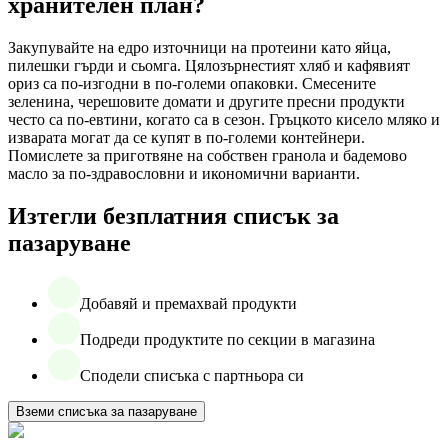
хранителен план?
Закупувайте на едро източници на протеини като яйца,
пилешки гърди и сьомга. Цялозърнестият хляб и кафявият
ориз са по-изгодни в по-големи опаковки. Смесените
зеленина, черешовите домати и другите пресни продукти
често са по-евтини, когато са в сезон. Гръцкото кисело мляко и
изварата могат да се купят в по-големи контейнери.
Помислете за приготвяне на собствен гранола и бадемово
масло за по-здравословни и икономични варианти.
Изтегли безплатния списък за
пазаруване
Добавяй и премахвай продукти
Подреди продуктите по секции в магазина
Сподели списъка с партньора си
Вземи списъка за пазаруване