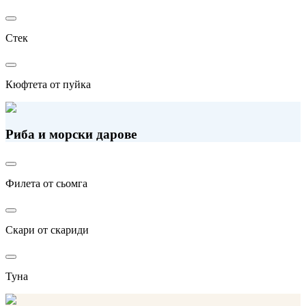
Стек
Кюфтета от пуйка
Риба и морски дарове
Филета от сьомга
Скари от скариди
Туна