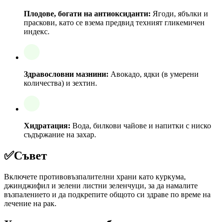
Плодове, богати на антиоксиданти:
Ягоди, ябълки и
праскови, като се взема предвид техният гликемичен
индекс.
Здравословни мазнини:
Авокадо, ядки (в умерени
количества) и зехтин.
Хидратация:
Вода, билкови чайове и напитки с ниско
съдържание на захар.
✅
Съвет
Включете противовъзпалителни храни като куркума,
джинджифил и зелени листни зеленчуци, за да намалите
възпалението и да подкрепите общото си здраве по време на
лечение на рак.