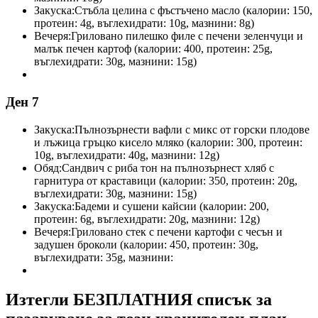
Закуска:
Стъбла целина с фъстъчено масло (калории: 150,
протеин: 4g, въглехидрати: 10g, мазнини: 8g)
Вечеря:
Гриловано пилешко филе с печени зеленчуци и
малък печен картоф (калории: 400, протеин: 25g,
въглехидрати: 30g, мазнини: 15g)
Ден 7
Закуска:
Пълнозърнести вафли с микс от горски плодове
и лъжица гръцко кисело мляко (калории: 300, протеин:
10g, въглехидрати: 40g, мазнини: 12g)
Обяд:
Сандвич с риба тон на пълнозърнест хляб с
гарнитура от краставици (калории: 350, протеин: 20g,
въглехидрати: 30g, мазнини: 15g)
Закуска:
Бадеми и сушени кайсии (калории: 200,
протеин: 6g, въглехидрати: 20g, мазнини: 12g)
Вечеря:
Гриловано стек с печени картофи с чесън и
задушен броколи (калории: 450, протеин: 30g,
въглехидрати: 35g, мазнини:
Изтегли БЕЗПЛАТНИЯ списък за