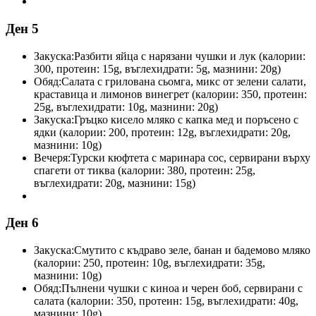
Ден 5
Закуска:
Разбити яйца с нарязани чушки и лук (калории:
300, протеин: 15g, въглехидрати: 5g, мазнини: 20g)
Обяд:
Салата с грилована сьомга, микс от зелени салати,
краставица и лимонов винегрет (калории: 350, протеин:
25g, въглехидрати: 10g, мазнини: 20g)
Закуска:
Гръцко кисело мляко с капка мед и поръсено с
ядки (калории: 200, протеин: 12g, въглехидрати: 20g,
мазнини: 10g)
Вечеря:
Турски кюфтета с маринара сос, сервирани върху
спагети от тиква (калории: 380, протеин: 25g,
въглехидрати: 20g, мазнини: 15g)
Ден 6
Закуска:
Смутито с къдраво зеле, банан и бадемово мляко
(калории: 250, протеин: 10g, въглехидрати: 35g,
мазнини: 10g)
Обяд:
Пълнени чушки с киноа и черен боб, сервирани с
салата (калории: 350, протеин: 15g, въглехидрати: 40g,
мазнини: 10g)