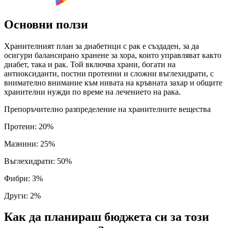
Основни ползи
Хранителният план за диабетици с рак е създаден, за да
осигури балансирано хранене за хора, които управляват както
диабет, така и рак. Той включва храни, богати на
антиоксиданти, постни протеини и сложни въглехидрати, с
внимателно внимание към нивата на кръвната захар и общите
хранителни нужди по време на лечението на рака.
Препоръчително разпределение на хранителните вещества
Протеин
:
20
%
Мазнини
:
25
%
Въглехидрати
:
50
%
Фибри
:
3
%
Други
:
2
%
Как да планираш бюджета си за този