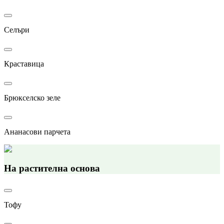
Селъри
Краставица
Брюкселско зеле
Ананасови парчета
На растителна основа
Тофу