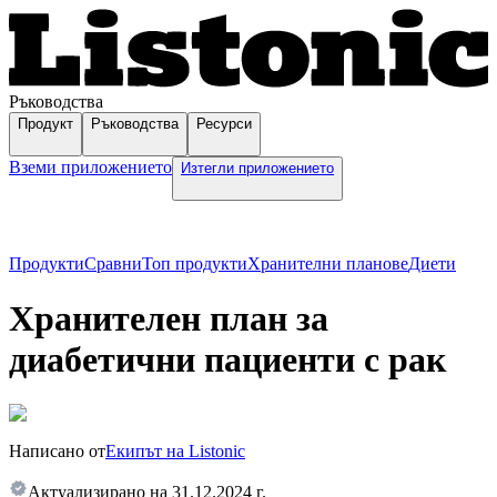
Ръководства
Продукт
Ръководства
Ресурси
Вземи приложението
Изтегли приложението
Продукти
Сравни
Топ продукти
Хранителни планове
Диети
Хранителен план за
диабетични пациенти с рак
Написано от
Екипът на Listonic
Актуализирано на
31.12.2024 г.