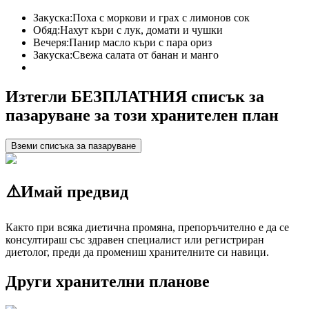
Закуска:
Поха с моркови и грах с лимонов сок
Обяд:
Нахут къри с лук, домати и чушки
Вечеря:
Панир масло къри с пара ориз
Закуска:
Свежа салата от банан и манго
Изтегли БЕЗПЛАТНИЯ списък за
пазаруване за този хранителен план
Вземи списъка за пазаруване
⚠️
Имай предвид
Както при всяка диетична промяна, препоръчително е да се
консултираш със здравен специалист или регистриран
диетолог, преди да промениш хранителните си навици.
Други хранителни планове