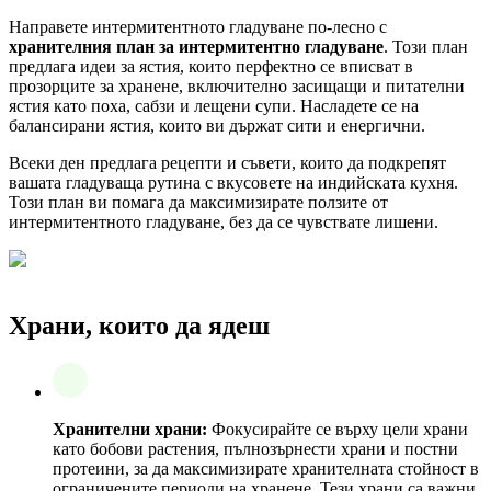
Направете интермитентното гладуване по-лесно с
хранителния план за интермитентно гладуване
. Този план
предлага идеи за ястия, които перфектно се вписват в
прозорците за хранене, включително засищащи и питателни
ястия като поха, сабзи и лещени супи. Насладете се на
балансирани ястия, които ви държат сити и енергични.
Всеки ден предлага рецепти и съвети, които да подкрепят
вашата гладуваща рутина с вкусовете на индийската кухня.
Този план ви помага да максимизирате ползите от
интермитентното гладуване, без да се чувствате лишени.
Храни, които да ядеш
Хранителни храни:
Фокусирайте се върху цели храни
като бобови растения, пълнозърнести храни и постни
протеини, за да максимизирате хранителната стойност в
ограничените периоди на хранене. Тези храни са важни