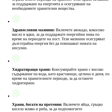
за поддържане на енергията и осигуряване на
необходимите хранителни вещества.
Здравословни мазнини:
Включете авокадо, кокосово
масло и ядки, за да поддържате енергийни нива по
време на периодите на пост. Тези мазнини осигуряват
дълготрайна енергия без да повишават нивата на
инсулин.
Хидратиращи храни:
Консумирайте храни с високо
съдържание на вода, като краставици, целина и диня, по
време на хранителните периоди, за да останете
хидратирани.
Храни, богати на протеини:
Включете яйца, гръцко
кисело мляко и риба, за да подпомогнете