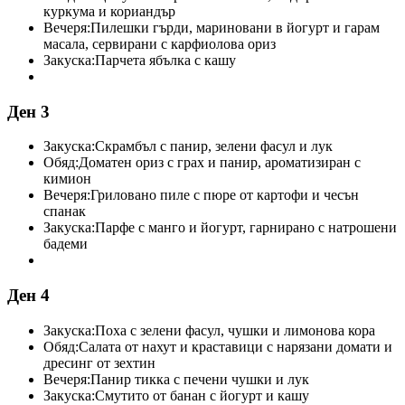
куркума и кориандър
Вечеря:
Пилешки гърди, мариновани в йогурт и гарам
масала, сервирани с карфиолова ориз
Закуска:
Парчета ябълка с кашу
Ден 3
Закуска:
Скрамбъл с панир, зелени фасул и лук
Обяд:
Доматен ориз с грах и панир, ароматизиран с
кимион
Вечеря:
Гриловано пиле с пюре от картофи и чесън
спанак
Закуска:
Парфе с манго и йогурт, гарнирано с натрошени
бадеми
Ден 4
Закуска:
Поха с зелени фасул, чушки и лимонова кора
Обяд:
Салата от нахут и краставици с нарязани домати и
дресинг от зехтин
Вечеря:
Панир тикка с печени чушки и лук
Закуска:
Смутито от банан с йогурт и кашу