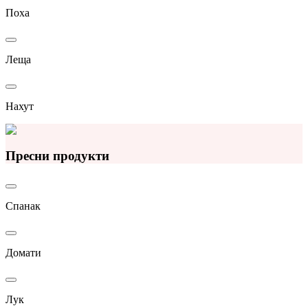
Поха
Леща
Нахут
Пресни продукти
Спанак
Домати
Лук