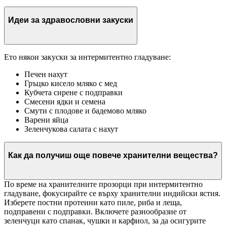
Идеи за здравословни закуски
Ето някои закуски за интермитентно гладуване:
Печен нахут
Гръцко кисело мляко с мед
Кубчета сирене с подправки
Смесени ядки и семена
Смути с плодове и бадемово мляко
Варени яйца
Зеленчукова салата с нахут
Как да получиш още повече хранителни вещества?
По време на хранителните прозорци при интермитентно
гладуване, фокусирайте се върху хранителни индийски ястия.
Изберете постни протеини като пиле, риба и леща,
подправени с подправки. Включете разнообразие от
зеленчуци като спанак, чушки и карфиол, за да осигурите