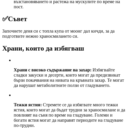
възстановяването и растежа на мускулите по време на
пост.
✅
Съвет
Започнете деня си с топла купа от моонг дал кичди, за да
подготвите нежно храносмилането си.
Храни, които да избягваш
Храни с високо съдържание на захар:
Избягвайте
сладки закуски и десерти, които могат да предизвикат
бързи покачвания на нивата на кръвната захар. Те могат
да нарушат метаболитните ползи от гладуването.
Тежки ястия:
Стремете се да избягвате много тежки
ястия, които могат да бъдат трудни за храносмилане и да
повлияят на съня по време на гладуване. Големи и
богати ястия могат да направят периодите на гладуване
по-трудни.