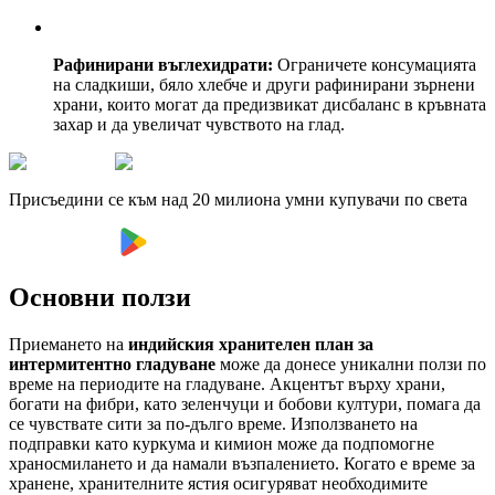
Рафинирани въглехидрати:
Ограничете консумацията
на сладкиши, бяло хлебче и други рафинирани зърнени
храни, които могат да предизвикат дисбаланс в кръвната
захар и да увеличат чувството на глад.
Присъедини се към над 20 милиона умни купувачи по света
Основни ползи
Приемането на
индийския хранителен план за
интермитентно гладуване
може да донесе уникални ползи по
време на периодите на гладуване. Акцентът върху храни,
богати на фибри, като зеленчуци и бобови култури, помага да
се чувствате сити за по-дълго време. Използването на
подправки като куркума и кимион може да подпомогне
храносмилането и да намали възпалението. Когато е време за
хранене, хранителните ястия осигуряват необходимите