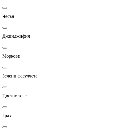
Чесън
Джинджифил
Моркови
Зелени фасулчета
Цветно зеле
Грах