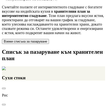
Съчетайте ползите от интермитентното гладуване с богатите
вкусове на индийската кухня в
хранителния план за
интермитентно гладуване
. Този план предлага вкусни ястия,
проектирани да отговарят на вашия график за гладуване,
което улеснява наслаждаването на хранителни храни, докато
спазвате режима си. Останете удовлетворени и енергизирани
с ястия, които подкрепят вашия начин на живот.
Вземи списъка за пазаруване
Списък за пазаруване към хранителен
план
Сухи стоки
Рис