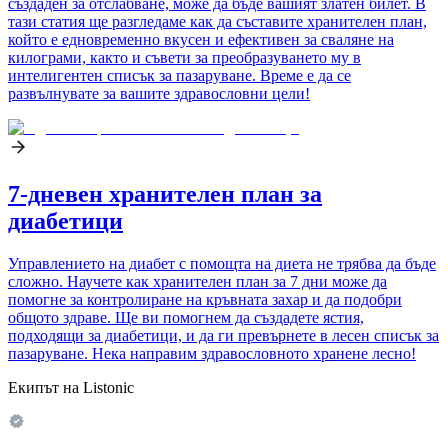
създаден за отслабване, може да бъде вашият златен билет. В
тази статия ще разгледаме как да съставите хранителен план,
който е едновременно вкусен и ефективен за сваляне на
килограми, както и съвети за преобразуването му в
интелигентен списък за пазаруване. Време е да се
развълнувате за вашите здравословни цели!
7-дневен хранителен план за
диабетици
Управлението на диабет с помощта на диета не трябва да бъде
сложно. Научете как хранителен план за 7 дни може да
помогне за контролиране на кръвната захар и да подобри
общото здраве. Ще ви помогнем да създадете ястия,
подходящи за диабетици, и да ги превърнете в лесен списък за
пазаруване. Нека направим здравословното хранене лесно!
Екипът на Listonic