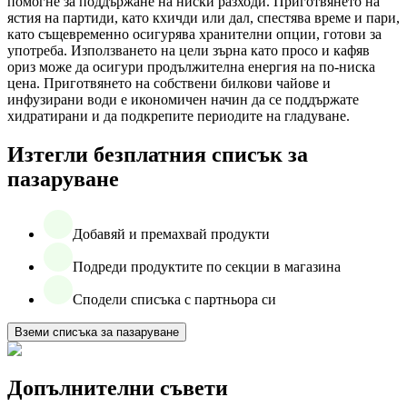
помогне за поддържане на ниски разходи. Приготвянето на
ястия на партиди, като кхичди или дал, спестява време и пари,
като същевременно осигурява хранителни опции, готови за
употреба. Използването на цели зърна като просо и кафяв
ориз може да осигури продължителна енергия на по-ниска
цена. Приготвянето на собствени билкови чайове и
инфузирани води е икономичен начин да се поддържате
хидратирани и да подкрепите периодите на гладуване.
Изтегли безплатния списък за
пазаруване
Добавяй и премахвай продукти
Подреди продуктите по секции в магазина
Сподели списъка с партньора си
Вземи списъка за пазаруване
Допълнителни съвети