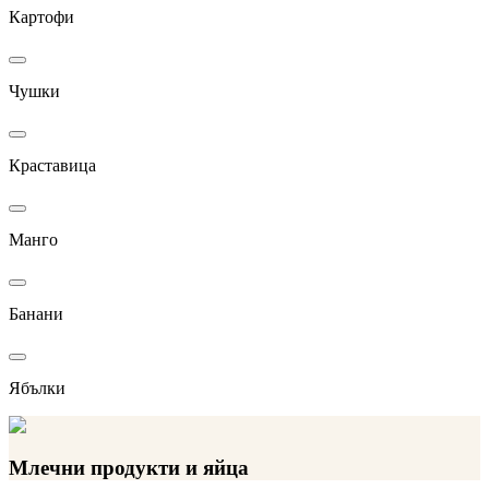
Картофи
Чушки
Краставица
Манго
Банани
Ябълки
Млечни продукти и яйца