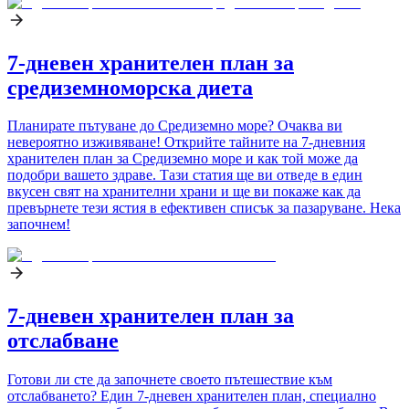
7-дневен хранителен план за
средиземноморска диета
Планирате пътуване до Средиземно море? Очаква ви
невероятно изживяване! Открийте тайните на 7-дневния
хранителен план за Средиземно море и как той може да
подобри вашето здраве. Тази статия ще ви отведе в един
вкусен свят на хранителни храни и ще ви покаже как да
превърнете тези ястия в ефективен списък за пазаруване. Нека
започнем!
7-дневен хранителен план за
отслабване
Готови ли сте да започнете своето пътешествие към
отслабването? Един 7-дневен хранителен план, специално