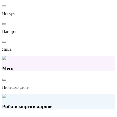
Йогурт
Панира
Яйца
Месо
Пилешко филе
Риба и морски дарове