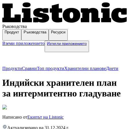
Ръководства
Продукт
Ръководства
Ресурси
Вземи приложението
Изтегли приложението
Продукти
Сравни
Топ продукти
Хранителни планове
Диети
Индийски хранителен план
за интермитентно гладуване
Написано от
Екипът на Listonic
Актуализирано на
31.12.2024 г.