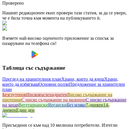
Проверено
Нашият редакционен екип провери тази статия, за да се увери,
че е била точна към момента на публикуването ѝ.
Вземете най-високо оцененото приложение за списък за
пазаруване на телефона си!
Таблица със съдържание
Преглед на хранителния план
Храни, които да ядеш
Храни,
които да избягваш
Основни ползи
Предложение за хранителен
план
Безглутенов
Hисковъглехидратен
Високо съдържание на
протеини
С ниско съдържание на мазнини
С ниско съдържание
на захар
Вегетариански
Вегански
Без мляко
7-дневен
14-
дневен
Един ден
Присъедини се към над 10 милиона потребители. Изтегли