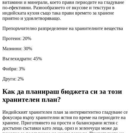
витамини и минерали, което прави периодите на гладуване
по-ефективни. Разнообразието от вкусове и текстури в
индийската кухня също така прави времето за хранене
приятно и удовлетворяващо.
Препоръчително разпределение на хранителните вещества
Протеин
:
20
%
Мазнини
:
30
%
Въглехидрати
:
45
%
Фибри
:
3
%
Други
:
2
%
Как да планираш бюджета си за този
хранителен план?
Индийският хранителен план за интермитентно гладуване се
фокусира върху хранителни ястия по време на периодите на
хранене. Приготвянето на прости и балансирани ястия с
достъпни съставки като леща, ориз и зеленчуци може да