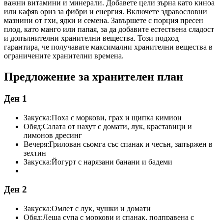
важни витамини и минерали. Добавете цели зърна като киноа
или кафяв ориз за фибри и енергия. Включете здравословни
мазнини от гхи, ядки и семена. Завършете с порция пресен
плод, като манго или папая, за да добавите естествена сладост
и допълнителни хранителни вещества. Този подход
гарантира, че получавате максимални хранителни вещества в
ограничените хранителни времена.
Предложение за хранителен план
Ден 1
Закуска:
Поха с моркови, грах и щипка кимион
Обяд:
Салата от нахут с домати, лук, краставици и
лимонов дресинг
Вечеря:
Грилован сьомга със спанак и чесън, запържен в
зехтин
Закуска:
Йогурт с нарязани банани и бадеми
Ден 2
Закуска:
Омлет с лук, чушки и домати
Обяд:
Леща супа с моркови и спанак, подправена с