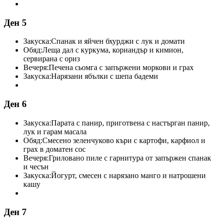
Ден 5
Закуска:
Спанак и яйчен бхурджи с лук и домати
Обяд:
Леща дал с куркума, кориандър и кимион,
сервирана с ориз
Вечеря:
Печена сьомга с запържени моркови и грах
Закуска:
Нарязани ябълки с шепа бадеми
Ден 6
Закуска:
Парата с панир, приготвена с настърган панир,
лук и гарам масала
Обяд:
Смесено зеленчуково къри с картофи, карфиол и
грах в доматен сос
Вечеря:
Гриловано пиле с гарнитура от запържен спанак
и чесън
Закуска:
Йогурт, смесен с нарязано манго и натрошени
кашу
Ден 7