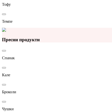
Тофу
Темпе
Пресни продукти
Спанак
Кале
Броколи
Чушки