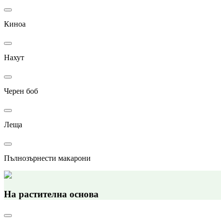
Киноа
Нахут
Черен боб
Леща
Пълнозърнести макарони
На растителна основа