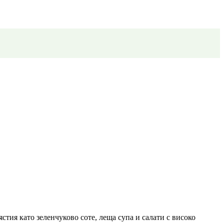
стия като зеленчуково соте, леща супа и салати с високо