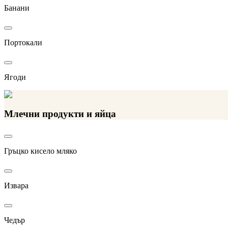
Банани
Портокали
Ягоди
Млечни продукти и яйца
Гръцко кисело мляко
Извара
Чедър