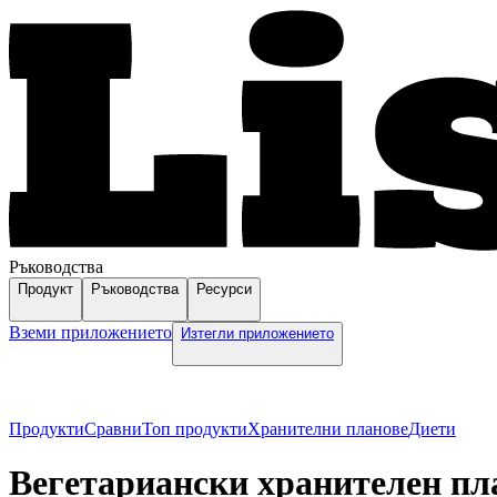
Ръководства
Продукт
Ръководства
Ресурси
Вземи приложението
Изтегли приложението
Продукти
Сравни
Топ продукти
Хранителни планове
Диети
Вегетариански хранителен пл