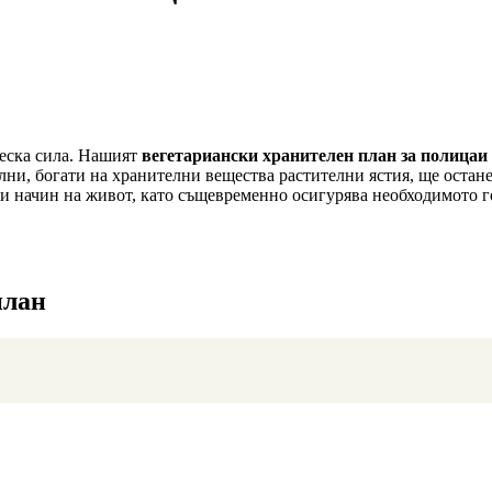
ческа сила. Нашият
вегетариански хранителен план за полицаи
елни, богати на хранителни вещества растителни ястия, ще остан
 начин на живот, като същевременно осигурява необходимото гор
план