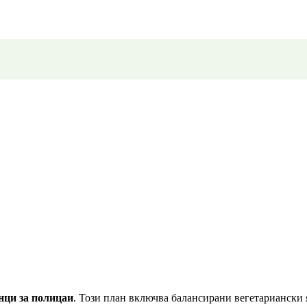
нци за полицаи
. Този план включва балансирани вегетариански я