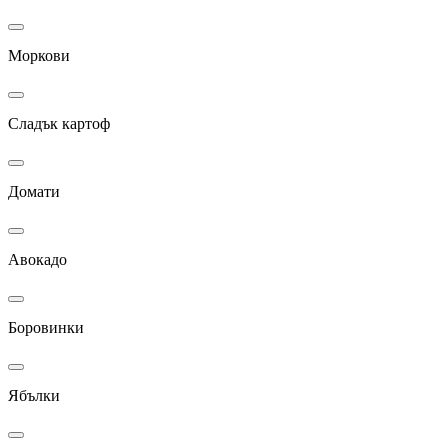
Моркови
Сладък картоф
Домати
Авокадо
Боровинки
Ябълки