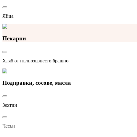
Яйца
Пекарни
Хляб от пълнозърнесто брашно
Подправки, сосове, масла
Зехтин
Чесън