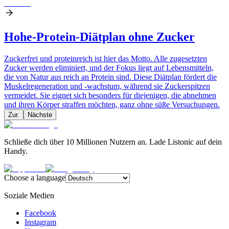
Hohe-Protein-Diätplan ohne Zucker
Zuckerfrei und proteinreich ist hier das Motto. Alle zugesetzten
Zucker werden eliminiert, und der Fokus liegt auf Lebensmitteln,
die von Natur aus reich an Protein sind. Diese Diätplan fördert die
Muskelregeneration und -wachstum, während sie Zuckerspitzen
vermeidet. Sie eignet sich besonders für diejenigen, die abnehmen
und ihren Körper straffen möchten, ganz ohne süße Versuchungen.
Zur.
Nächste
Schließe dich über 10 Millionen Nutzern an. Lade Listonic auf dein
Handy.
Choose a language
Soziale Medien
Facebook
Instagram