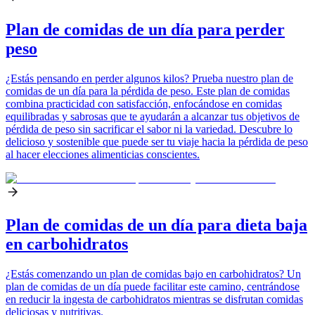
Plan de comidas de un día para perder
peso
¿Estás pensando en perder algunos kilos? Prueba nuestro plan de
comidas de un día para la pérdida de peso. Este plan de comidas
combina practicidad con satisfacción, enfocándose en comidas
equilibradas y sabrosas que te ayudarán a alcanzar tus objetivos de
pérdida de peso sin sacrificar el sabor ni la variedad. Descubre lo
delicioso y sostenible que puede ser tu viaje hacia la pérdida de peso
al hacer elecciones alimenticias conscientes.
Plan de comidas de un día para dieta baja
en carbohidratos
¿Estás comenzando un plan de comidas bajo en carbohidratos? Un
plan de comidas de un día puede facilitar este camino, centrándose
en reducir la ingesta de carbohidratos mientras se disfrutan comidas
deliciosas y nutritivas.