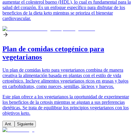
aumentar el colesterol bueno (HDL), lo cual es fundamental para la
salud del corazón. Es un enfoque específico para disfrutar de los
beneficios de la dieta keto mientras se prioriza el bienestar
cardiovascular.
Plan de comidas cetogénico para
vegetarianos
Un plan de comidas keto para vegetarianos combina de manera
creativa la alimentación basada en plantas con el estilo de vida
cetogénico. Incluye alimentos vegetarianos ricos en grasas y bajos
en carbohidratos, como nueces, semillas, lácteos y huevos.
Este plan ofrece a los vegetarianos la oportunidad de experimentar
los beneficios de la cetosis mientras se ajustan a sus preferencias
dietéticas. Se trata de equilibrar los principios vegetarianos con los
objetivos keto.
Ant.
Siguiente