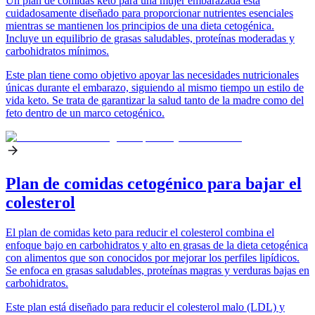
Un plan de comidas keto para una mujer embarazada está
cuidadosamente diseñado para proporcionar nutrientes esenciales
mientras se mantienen los principios de una dieta cetogénica.
Incluye un equilibrio de grasas saludables, proteínas moderadas y
carbohidratos mínimos.
Este plan tiene como objetivo apoyar las necesidades nutricionales
únicas durante el embarazo, siguiendo al mismo tiempo un estilo de
vida keto. Se trata de garantizar la salud tanto de la madre como del
feto dentro de un marco cetogénico.
Plan de comidas cetogénico para bajar el
colesterol
El plan de comidas keto para reducir el colesterol combina el
enfoque bajo en carbohidratos y alto en grasas de la dieta cetogénica
con alimentos que son conocidos por mejorar los perfiles lipídicos.
Se enfoca en grasas saludables, proteínas magras y verduras bajas en
carbohidratos.
Este plan está diseñado para reducir el colesterol malo (LDL) y