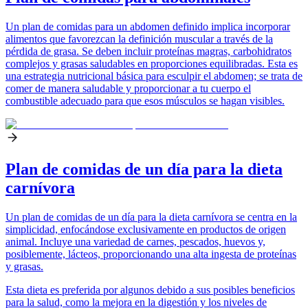
Un plan de comidas para un abdomen definido implica incorporar
alimentos que favorezcan la definición muscular a través de la
pérdida de grasa. Se deben incluir proteínas magras, carbohidratos
complejos y grasas saludables en proporciones equilibradas. Esta es
una estrategia nutricional básica para esculpir el abdomen; se trata de
comer de manera saludable y proporcionar a tu cuerpo el
combustible adecuado para que esos músculos se hagan visibles.
Plan de comidas de un día para la dieta
carnívora
Un plan de comidas de un día para la dieta carnívora se centra en la
simplicidad, enfocándose exclusivamente en productos de origen
animal. Incluye una variedad de carnes, pescados, huevos y,
posiblemente, lácteos, proporcionando una alta ingesta de proteínas
y grasas.
Esta dieta es preferida por algunos debido a sus posibles beneficios
para la salud, como la mejora en la digestión y los niveles de