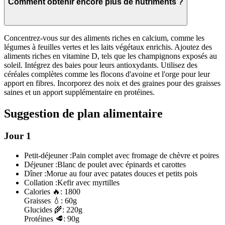
Comment obtenir encore plus de nutriments ?
Concentrez-vous sur des aliments riches en calcium, comme les
légumes à feuilles vertes et les laits végétaux enrichis. Ajoutez des
aliments riches en vitamine D, tels que les champignons exposés au
soleil. Intégrez des baies pour leurs antioxydants. Utilisez des
céréales complètes comme les flocons d'avoine et l'orge pour leur
apport en fibres. Incorporez des noix et des graines pour des graisses
saines et un apport supplémentaire en protéines.
Suggestion de plan alimentaire
Jour 1
Petit-déjeuner :
Pain complet avec fromage de chèvre et poires
Déjeuner :
Blanc de poulet avec épinards et carottes
Dîner :
Morue au four avec patates douces et petits pois
Collation :
Kefir avec myrtilles
Calories
🔥:
1800
Graisses
💧:
60g
Glucides
🌾:
220g
Protéines
🥩:
90g