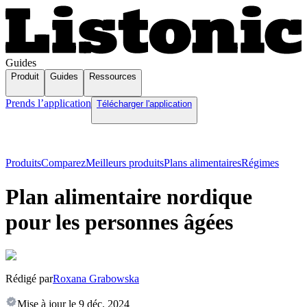
Guides
Produit
Guides
Ressources
Prends l’application
Télécharger l'application
Produits
Comparez
Meilleurs produits
Plans alimentaires
Régimes
Plan alimentaire nordique
pour les personnes âgées
Rédigé par
Roxana Grabowska
Mise à jour le
9 déc. 2024