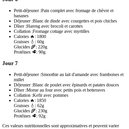
Petit-déjeuner :
Pain complet avec fromage de chèvre et
bananes
Déjeuner :
Blanc de dinde avec courgettes et pois chiches
Dîner :
Hareng avec brocoli et carottes
Collation :
Fromage cottage avec myrtilles
Calories
🔥:
1800
Graisses
💧:
60g
Glucides
🌾:
220g
Protéines
🥩:
90g
Jour 7
Petit-déjeuner :
Smoothie au lait d'amande avec framboises et
millet
Déjeuner :
Blanc de poulet avec épinards et patates douces
Dîner :
Morue au four avec petits pois et betteraves
Collation :
Kefir avec pommes
Calories
🔥:
1850
Graisses
💧:
62g
Glucides
🌾:
230g
Protéines
🥩:
92g
Ces valeurs nutritionnelles sont approximatives et peuvent varier