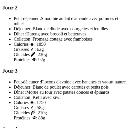
Jour 2
Petit-déjeuner :
Smoothie au lait d'amande avec pommes et
millet
Déjeuner :
Blanc de dinde avec courgettes et lentilles
Dîner :
Hareng avec brocoli et betteraves
Collation :
Fromage cottage avec framboises
Calories
🔥:
1850
Graisses
💧:
62g
Glucides
🌾:
230g
Protéines
🥩:
92g
Jour 3
Petit-déjeuner :
Flocons d'avoine avec bananes et yaourt nature
Déjeuner :
Blanc de poulet avec carottes et petits pois
Dîner :
Morue au four avec patates douces et épinards
Collation :
Kefir avec kiwi
Calories
🔥:
1750
Graisses
💧:
58g
Glucides
🌾:
210g
Protéines
🥩:
88g