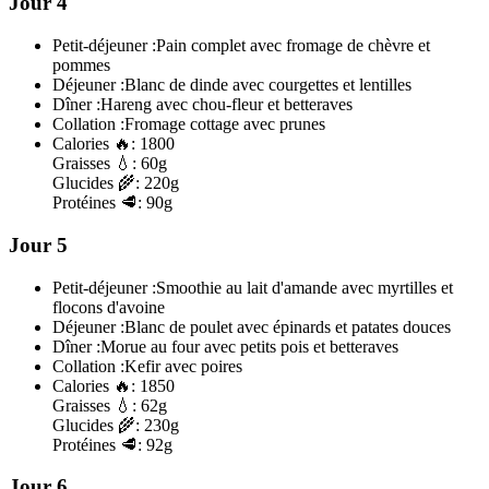
Jour 4
Petit-déjeuner :
Pain complet avec fromage de chèvre et
pommes
Déjeuner :
Blanc de dinde avec courgettes et lentilles
Dîner :
Hareng avec chou-fleur et betteraves
Collation :
Fromage cottage avec prunes
Calories
🔥:
1800
Graisses
💧:
60g
Glucides
🌾:
220g
Protéines
🥩:
90g
Jour 5
Petit-déjeuner :
Smoothie au lait d'amande avec myrtilles et
flocons d'avoine
Déjeuner :
Blanc de poulet avec épinards et patates douces
Dîner :
Morue au four avec petits pois et betteraves
Collation :
Kefir avec poires
Calories
🔥:
1850
Graisses
💧:
62g
Glucides
🌾:
230g
Protéines
🥩:
92g
Jour 6