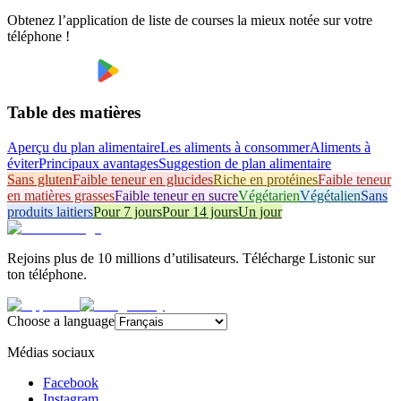
Obtenez l’application de liste de courses la mieux notée sur votre
téléphone !
Table des matières
Aperçu du plan alimentaire
Les aliments à consommer
Aliments à
éviter
Principaux avantages
Suggestion de plan alimentaire
Sans gluten
Faible teneur en glucides
Riche en protéines
Faible teneur
en matières grasses
Faible teneur en sucre
Végétarien
Végétalien
Sans
produits laitiers
Pour 7 jours
Pour 14 jours
Un jour
Rejoins plus de 10 millions d’utilisateurs. Télécharge Listonic sur
ton téléphone.
Choose a language
Médias sociaux
Facebook
Instagram