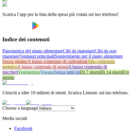
Scarica l’app per la lista della spesa più votata sul tuo telefono!
Indice dei contenuti
Panoramica del piano alimentare
Cibi da mangiare
Cibi da non
mangiare
Vantaggi principali
Suggerimento per il piano alimentare
Senza glutine
A basso contenuto di carboidrati
Alto contenuto
proteico
A basso contenuto di grassi
A basso contenuto di
zuccheri
Vegetariano
Vegano
Senza latticini
Di 7 giorni
Di 14 giorni
Un
giorno
Unisciti a oltre 10 milioni di utenti. Scarica Listonic sul tuo telefono.
Choose a language
Media sociali
Facebook