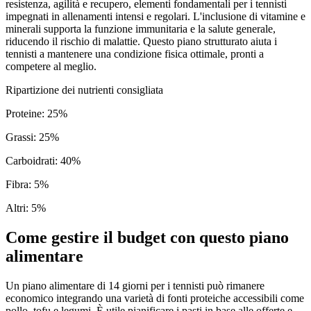
resistenza, agilità e recupero, elementi fondamentali per i tennisti
impegnati in allenamenti intensi e regolari. L'inclusione di vitamine e
minerali supporta la funzione immunitaria e la salute generale,
riducendo il rischio di malattie. Questo piano strutturato aiuta i
tennisti a mantenere una condizione fisica ottimale, pronti a
competere al meglio.
Ripartizione dei nutrienti consigliata
Proteine
:
25
%
Grassi
:
25
%
Carboidrati
:
40
%
Fibra
:
5
%
Altri
:
5
%
Come gestire il budget con questo piano
alimentare
Un piano alimentare di 14 giorni per i tennisti può rimanere
economico integrando una varietà di fonti proteiche accessibili come
pollo, tofu e legumi. È utile pianificare i pasti in base alle offerte e