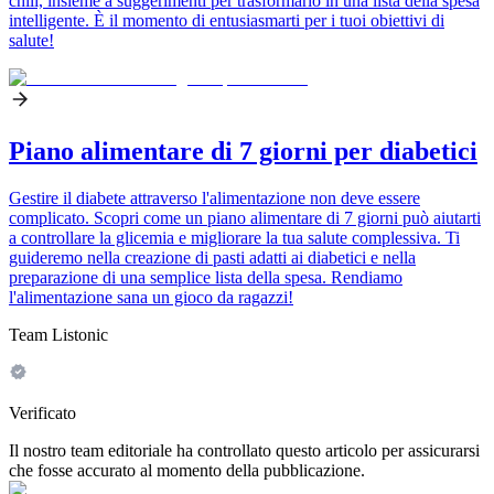
chili, insieme a suggerimenti per trasformarlo in una lista della spesa
intelligente. È il momento di entusiasmarti per i tuoi obiettivi di
salute!
Piano alimentare di 7 giorni per diabetici
Gestire il diabete attraverso l'alimentazione non deve essere
complicato. Scopri come un piano alimentare di 7 giorni può aiutarti
a controllare la glicemia e migliorare la tua salute complessiva. Ti
guideremo nella creazione di pasti adatti ai diabetici e nella
preparazione di una semplice lista della spesa. Rendiamo
l'alimentazione sana un gioco da ragazzi!
Team Listonic
Verificato
Il nostro team editoriale ha controllato questo articolo per assicurarsi
che fosse accurato al momento della pubblicazione.