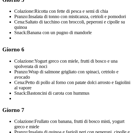
Colazione:
Ricotta con fette di pesca e semi di chia
Pranzo:
Insalata di tonno con misticanza, cetrioli e pomodori
Cena:
Saltato di tacchino con broccoli, peperoni e cipolle su
quinoa
Snack:
Banana con un pugno di mandorle
Giorno 6
Colazione:
Yogurt greco con miele, frutti di bosco e una
spolverata di noci
Pranzo:
Wrap di salmone grigliato con spinaci, cetriolo e
avocado
Cena:
Petto di pollo al forno con patate dolci arrosto e fagiolini
al vapore
Snack:
Bastoncini di carota con hummus
Giorno 7
Colazione:
Frullato con banana, frutti di bosco misti, yogurt
greco e miele
Pranzo:
Insalata di quinoa e fagioli neri con peperoni, cipolle e