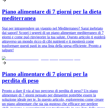
Piano alimentare di 7 giorni per la dieta
mediterranea
Stai per intraprendere un viaggio nel Mediterraneo? Sarai inebriato
dai sapori! Scopri i segreti di un piano alimentare mediterraneo di 7
giorni e come può rinvigorire la tua salute. Questo articolo ti guiderà
attraverso un mondo ricco di cibi nutrienti e ti mostrerà come
trasformare questi pasti in una lista della spesa efficiente. Pronto a
salpare!
Piano alimentare di 7 giorni per la
perdita di peso
Pronto a dare il via al tuo percorso di perdita di peso? Un piano
alimentare di 7 giorni pensato per dimagrire potrebbe essere la
soluzione ideale per te. In questo articolo, esploreremo come creare
un piano alimentare che sia sia gustoso che efficace per perdere