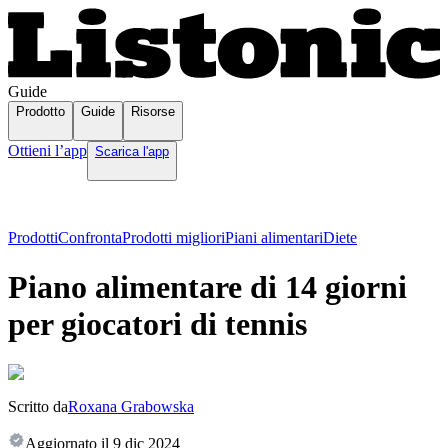
Guide
Prodotto
Guide
Risorse
Ottieni l’app
Scarica l'app
Prodotti
Confronta
Prodotti migliori
Piani alimentari
Diete
Piano alimentare di 14 giorni
per giocatori di tennis
Scritto da
Roxana Grabowska
Aggiornato il
9 dic 2024