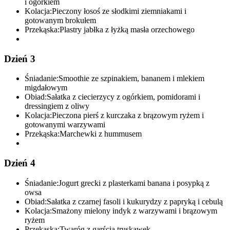
i ogórkiem
Kolacja:
Pieczony łosoś ze słodkimi ziemniakami i
gotowanym brokułem
Przekąska:
Plastry jabłka z łyżką masła orzechowego
Dzień 3
Śniadanie:
Smoothie ze szpinakiem, bananem i mlekiem
migdałowym
Obiad:
Sałatka z ciecierzycy z ogórkiem, pomidorami i
dressingiem z oliwy
Kolacja:
Pieczona pierś z kurczaka z brązowym ryżem i
gotowanymi warzywami
Przekąska:
Marchewki z hummusem
Dzień 4
Śniadanie:
Jogurt grecki z plasterkami banana i posypką z
owsa
Obiad:
Sałatka z czarnej fasoli i kukurydzy z papryką i cebulą
Kolacja:
Smażony mielony indyk z warzywami i brązowym
ryżem
Przekąska:
Twaróg z garścią truskawek