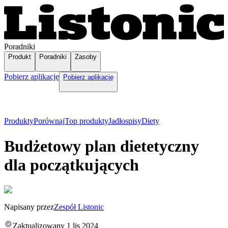
Poradniki
Produkt
Poradniki
Zasoby
Pobierz aplikację
Pobierz aplikację
Produkty
Porównaj
Top produkty
Jadłospisy
Diety
Budżetowy plan dietetyczny
dla początkujących
Napisany przez
Zespół Listonic
Zaktualizowany
1 lis 2024