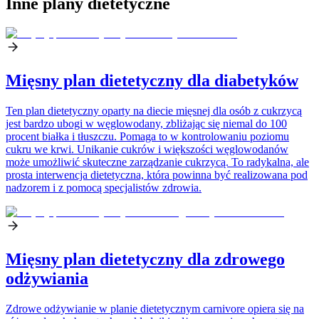
Inne plany dietetyczne
Mięsny plan dietetyczny dla diabetyków
Ten plan dietetyczny oparty na diecie mięsnej dla osób z cukrzycą
jest bardzo ubogi w węglowodany, zbliżając się niemal do 100
procent białka i tłuszczu. Pomaga to w kontrolowaniu poziomu
cukru we krwi. Unikanie cukrów i większości węglowodanów
może umożliwić skuteczne zarządzanie cukrzycą. To radykalna, ale
prosta interwencja dietetyczna, która powinna być realizowana pod
nadzorem i z pomocą specjalistów zdrowia.
Mięsny plan dietetyczny dla zdrowego
odżywiania
Zdrowe odżywianie w planie dietetycznym carnivore opiera się na