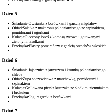
Dzień 5
Śniadanie:
Owsianka z borówkami i garścią migdałów
Obiad:
Sałatka z makaronu pełnoziarnistego ze szpinakiem,
pomidorami i ogórkami
Kolacja:
Pieczony łosoś z komosą ryżową i gotowanymi
zielonymi fasolkami
Przekąska:
Plastry pomarańczy z garścią orzechów włoskich
Dzień 6
Śniadanie:
Jajecznica z jarmużem i kromką pełnoziarnistego
chleba
Obiad:
Zupa soczewicowa z marchewką, pomidorami i
szpinakiem
Kolacja:
Grillowana pierś z kurczaka ze słodkimi ziemniakami
i brokułem
Przekąska:
Jogurt grecki z borówkami
Dzień 7