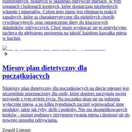
różnorodnych, bogatych w składniki odżywcze mięsach, w tym
organach i bulionach kostnych, które dostarczają niezbędnych
witamin i minerałów. Celem tego planu jest eliminacja reakcji
zapalnych, które są charakterystyczne dla niektórych chorób
cywilizacyjnych, oraz ograniczenie diety do kluczowych
składników odżywczych. Choć może wydawać się to restrykcyjne,
zachęca do głębszego spojrzenia na jakość każdego kawałka mięsa
w kuchni.
Mięsny plan dietetyczny dla
początkujących
Niniejszy plan dietetyczny dla początkujących na diecie mięsnej jest
szczególnie przeznaczony dla osób, które dopiero zaczynają swoją
przygodę z tym stylem życia. Na początku skup się na jedzeniu
wyłącznie mięsa, a po kilku tygodniach zacznij wprowadzać inne
produkty, takie jak ryby, drób i podroby. Nie ma skomplikowanych
kroków - poznaj podstawy przygotowywania mięsa i dostosuj się do
nowego sposobu odżywiania.
Zespół Listonic