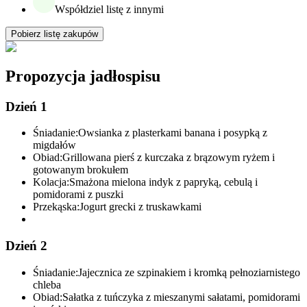
Współdziel listę z innymi
Pobierz listę zakupów
Propozycja jadłospisu
Dzień 1
Śniadanie:
Owsianka z plasterkami banana i posypką z
migdałów
Obiad:
Grillowana pierś z kurczaka z brązowym ryżem i
gotowanym brokułem
Kolacja:
Smażona mielona indyk z papryką, cebulą i
pomidorami z puszki
Przekąska:
Jogurt grecki z truskawkami
Dzień 2
Śniadanie:
Jajecznica ze szpinakiem i kromką pełnoziarnistego
chleba
Obiad:
Sałatka z tuńczyka z mieszanymi sałatami, pomidorami