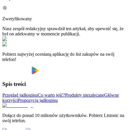
Zweryfikowany
Nasz zespół redakcyjny sprawdził ten artykuł, aby upewnić się, że
był on adekwatny w momencie publikacji.
Pobierz najwyżej ocenianą aplikację do list zakupów na swój
telefon!
Spis treści
Przegląd jadłospisu
Co warto jeść?
Produkty niezalecane
Główne
korzyści
Propozycja jadłospisu
Dołącz do ponad 10 milionów użytkowników. Pobierz Listonic na
swój telefon.