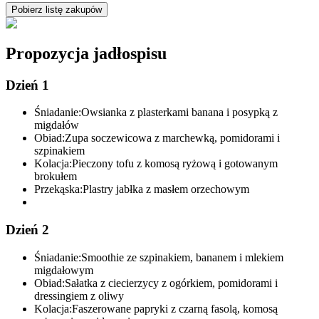
Pobierz listę zakupów
Propozycja jadłospisu
Dzień 1
Śniadanie:
Owsianka z plasterkami banana i posypką z
migdałów
Obiad:
Zupa soczewicowa z marchewką, pomidorami i
szpinakiem
Kolacja:
Pieczony tofu z komosą ryżową i gotowanym
brokułem
Przekąska:
Plastry jabłka z masłem orzechowym
Dzień 2
Śniadanie:
Smoothie ze szpinakiem, bananem i mlekiem
migdałowym
Obiad:
Sałatka z ciecierzycy z ogórkiem, pomidorami i
dressingiem z oliwy
Kolacja:
Faszerowane papryki z czarną fasolą, komosą