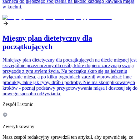
zachęca do głębszego spojrzenia na jakość każdego kawałka mięsa
w kuchni.
Mięsny plan dietetyczny dla
początkujących
Niniejszy plan dietetyczny dla początkujących na diecie mięsnej jest
szczególnie przeznaczony dla osób, które dopiero zaczynają swoją
przygodę z tym stylem życia. Na początku skup się na jedzeniu
wyłącznie mięsa, a po kilku tygodniach zacznij wprowadzać inne
produkty, takie jak ryby, drób i podroby. Nie ma skomplikowanych
kroków - poznaj podstawy przygotowywania mięsa i dostosuj się do
nowego sposobu odżywiania.
Zespół Listonic
Zweryfikowany
Nasz zespół redakcyjny sprawdził ten artykuł, aby upewnić się, że