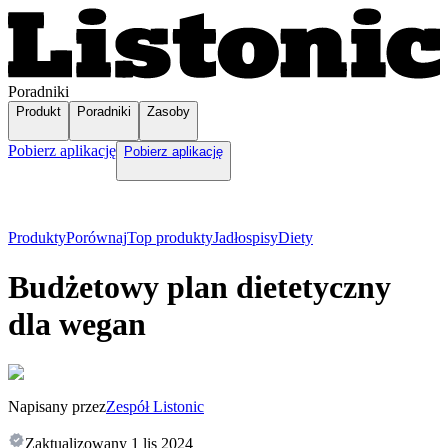
Poradniki
Produkt
Poradniki
Zasoby
Pobierz aplikację
Pobierz aplikację
Produkty
Porównaj
Top produkty
Jadłospisy
Diety
Budżetowy plan dietetyczny
dla wegan
Napisany przez
Zespół Listonic
Zaktualizowany
1 lis 2024