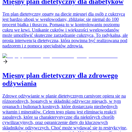
Mięsny plan dietetyczny dla diabetyków
Ten plan dietetyczny oparty na diecie mięsnej dla osób z cukrzycą
jest bardzo ubogi w węglowodany, zbliżając się niemal do 100
procent białka i tłuszczu. Pomaga to w kontrolowaniu poziomu
cukru we krwi. Unikanie cukrów i większości węglowodanów
może umożliwić skuteczne zarządzanie cukrzycą. To radykalna, ale
prosta interwencja dietetyczna, która powinna być realizowana pod
nadzorem i z pomocą specjalistów zdrowia.
Mięsny plan dietetyczny dla zdrowego
odżywiania
Zdrowe odżywianie w planie dietetycznym carnivore opiera się na
różnorodnych, bogatych w składniki odżywcze mięsach, w tym
organach i bulionach kostnych, które dostarczają niezbędnych
witamin i minerałów. Celem tego planu jest eliminacja reakcji
zapalnych, które są charakterystyczne dla niektórych chorób
cywilizacyjnych, oraz ograniczenie diety do kluczowych
składników odżywczych. Choć może wydawać się to restrykcyjne,