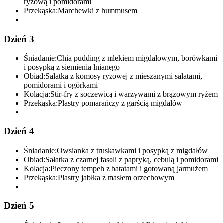
ryżową i pomidorami
Przekąska:
Marchewki z hummusem
Dzień 3
Śniadanie:
Chia pudding z mlekiem migdałowym, borówkami
i posypką z siemienia lnianego
Obiad:
Sałatka z komosy ryżowej z mieszanymi sałatami,
pomidorami i ogórkami
Kolacja:
Stir-fry z soczewicą i warzywami z brązowym ryżem
Przekąska:
Plastry pomarańczy z garścią migdałów
Dzień 4
Śniadanie:
Owsianka z truskawkami i posypką z migdałów
Obiad:
Sałatka z czarnej fasoli z papryką, cebulą i pomidorami
Kolacja:
Pieczony tempeh z batatami i gotowaną jarmużem
Przekąska:
Plastry jabłka z masłem orzechowym
Dzień 5