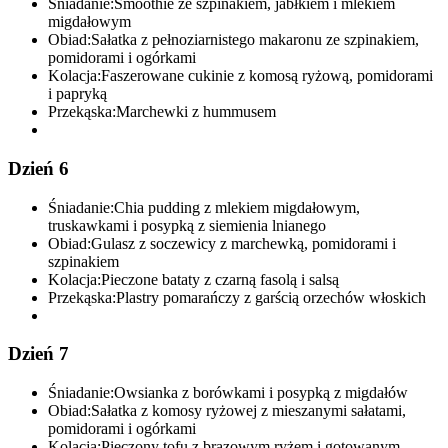
Śniadanie:
Smoothie ze szpinakiem, jabłkiem i mlekiem
migdałowym
Obiad:
Sałatka z pełnoziarnistego makaronu ze szpinakiem,
pomidorami i ogórkami
Kolacja:
Faszerowane cukinie z komosą ryżową, pomidorami
i papryką
Przekąska:
Marchewki z hummusem
Dzień 6
Śniadanie:
Chia pudding z mlekiem migdałowym,
truskawkami i posypką z siemienia lnianego
Obiad:
Gulasz z soczewicy z marchewką, pomidorami i
szpinakiem
Kolacja:
Pieczone bataty z czarną fasolą i salsą
Przekąska:
Plastry pomarańczy z garścią orzechów włoskich
Dzień 7
Śniadanie:
Owsianka z borówkami i posypką z migdałów
Obiad:
Sałatka z komosy ryżowej z mieszanymi sałatami,
pomidorami i ogórkami
Kolacja:
Pieczony tofu z brązowym ryżem i gotowanym