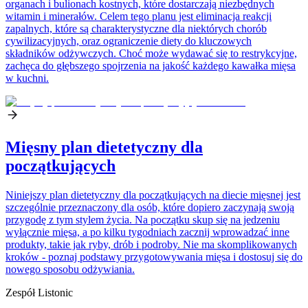
organach i bulionach kostnych, które dostarczają niezbędnych
witamin i minerałów. Celem tego planu jest eliminacja reakcji
zapalnych, które są charakterystyczne dla niektórych chorób
cywilizacyjnych, oraz ograniczenie diety do kluczowych
składników odżywczych. Choć może wydawać się to restrykcyjne,
zachęca do głębszego spojrzenia na jakość każdego kawałka mięsa
w kuchni.
Mięsny plan dietetyczny dla
początkujących
Niniejszy plan dietetyczny dla początkujących na diecie mięsnej jest
szczególnie przeznaczony dla osób, które dopiero zaczynają swoją
przygodę z tym stylem życia. Na początku skup się na jedzeniu
wyłącznie mięsa, a po kilku tygodniach zacznij wprowadzać inne
produkty, takie jak ryby, drób i podroby. Nie ma skomplikowanych
kroków - poznaj podstawy przygotowywania mięsa i dostosuj się do
nowego sposobu odżywiania.
Zespół Listonic