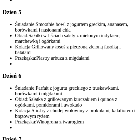
Dzień 5
Śniadanie:
Smoothie bowl z jogurtem greckim, ananasem,
borówkami i nasionami chia
Obiad:
Sałatki w liściach sałaty z mielonym indykiem,
marchewką i ogórkami
Kolacja:
Grillowany łosoś z pieczoną zieloną fasolką i
batatami
Przekąska:
Plastry arbuza z migdałami
Dzień 6
Śniadanie:
Parfait z jogurtu greckiego z truskawkami,
borówkami i migdałami
Obiad:
Sałatka z grillowanym kurczakiem i quinoa z
ogórkami, pomidorami i awokado
Kolacja:
Stir-fry z chudej wołowiny z brokułami, kalafiorem i
brązowym ryżem
Przekąska:
Winogrona z twarogiem
Dzień 7