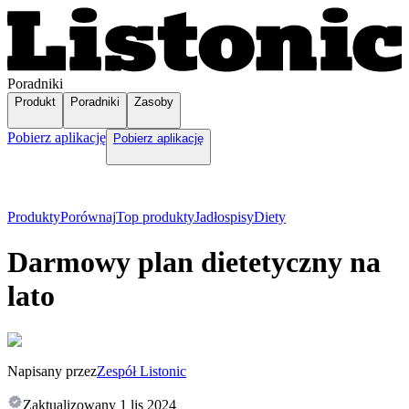
Poradniki
Produkt
Poradniki
Zasoby
Pobierz aplikację
Pobierz aplikację
Produkty
Porównaj
Top produkty
Jadłospisy
Diety
Darmowy plan dietetyczny na
lato
Napisany przez
Zespół Listonic
Zaktualizowany
1 lis 2024