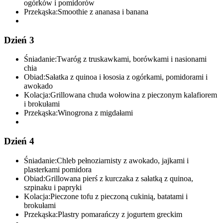
ogórków i pomidorów
Przekąska:
Smoothie z ananasa i banana
Dzień 3
Śniadanie:
Twaróg z truskawkami, borówkami i nasionami
chia
Obiad:
Sałatka z quinoa i łososia z ogórkami, pomidorami i
awokado
Kolacja:
Grillowana chuda wołowina z pieczonym kalafiorem
i brokułami
Przekąska:
Winogrona z migdałami
Dzień 4
Śniadanie:
Chleb pełnoziarnisty z awokado, jajkami i
plasterkami pomidora
Obiad:
Grillowana pierś z kurczaka z sałatką z quinoa,
szpinaku i papryki
Kolacja:
Pieczone tofu z pieczoną cukinią, batatami i
brokułami
Przekąska:
Plastry pomarańczy z jogurtem greckim