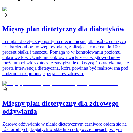
Mięsny plan dietetyczny dla diabetyków
Ten plan dietetyczny oparty na diecie mięsnej dla osób z cukrzycą
jest bardzo ubogi w węglowodany, zbliżając się niemal do 100
procent białka i tłuszczu. Pomaga to w kontrolowaniu poziomu
cukru we krwi. Unikanie cukrów i większości węglowodanów
może umożliwić skuteczne zarządzanie cukrzycą. To radykalna, ale
prosta interwencja dietetyczna, która powinna być realizowana pod
nadzorem i z pomocą specjalistów zdrowia.
Mięsny plan dietetyczny dla zdrowego
odżywiania
Zdrowe odżywianie w planie dietetycznym carnivore opiera się na
różnorodnych, bogatych w składniki odżywcze mięsach, w tym