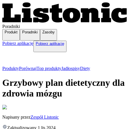
Poradniki
Produkt
Poradniki
Zasoby
Pobierz aplikację
Pobierz aplikację
Produkty
Porównaj
Top produkty
Jadłospisy
Diety
Grzybowy plan dietetyczny dla
zdrowia mózgu
Napisany przez
Zespół Listonic
Zaktualizowany
1 lis 2024