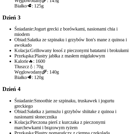
Węglowodany
🌾:
145g
Białko
🥩:
125g
Dzień 3
Śniadanie:
Jogurt grecki z borówkami, nasionami chia i
miodem
Obiad:
Sałatka ze szpinaku i grzybów lion's mane z quinoa i
awokado
Kolacja:
Grillowany łosoś z pieczonymi batatami i brokułami
Przekąska:
Plastry jabłka z masłem migdałowym
Kalorie
🔥:
1600
Tłuszcz
💧:
70g
Węglowodany
🌾:
140g
Białko
🥩:
120g
Dzień 4
Śniadanie:
Smoothie ze szpinaku, truskawek i jogurtu
greckiego
Obiad:
Sałatka z jarmużu i grzybów shiitake z quinoa i
nasionami słonecznika
Kolacja:
Pieczona pierś z kurczaka z pieczonymi
marchewkami i brązowym ryżem
Przekąska:
Plastry pomarańczy z ciemną czekoladą