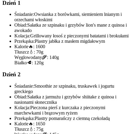
Dzień 1
Śniadanie:
Owsianka z borówkami, siemieniem lnianym i
orzechami włoskimi
Obiad:
Sałatka ze szpinaku i grzybów lion's mane z quinoa i
awokado
Kolacja:
Grillowany łosoś z pieczonymi batatami i brokułami
Przekąska:
Plastry jabłka z masłem migdałowym
Kalorie
🔥:
1600
Tłuszcz
💧:
70g
Węglowodany
🌾:
140g
Białko
🥩:
120g
Dzień 2
Śniadanie:
Smoothie ze szpinaku, truskawek i jogurtu
greckiego
Obiad:
Sałatka z jarmużu i grzybów shiitake z quinoa i
nasionami słonecznika
Kolacja:
Pieczona pierś z kurczaka z pieczonymi
marchewkami i brązowym ryżem
Przekąska:
Plastry pomarańczy z ciemną czekoladą
Kalorie
🔥:
1650
Tłuszcz
💧:
75g