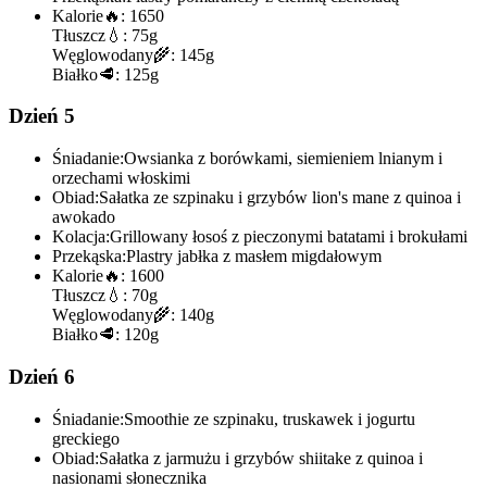
Kalorie
🔥:
1650
Tłuszcz
💧:
75g
Węglowodany
🌾:
145g
Białko
🥩:
125g
Dzień 5
Śniadanie:
Owsianka z borówkami, siemieniem lnianym i
orzechami włoskimi
Obiad:
Sałatka ze szpinaku i grzybów lion's mane z quinoa i
awokado
Kolacja:
Grillowany łosoś z pieczonymi batatami i brokułami
Przekąska:
Plastry jabłka z masłem migdałowym
Kalorie
🔥:
1600
Tłuszcz
💧:
70g
Węglowodany
🌾:
140g
Białko
🥩:
120g
Dzień 6
Śniadanie:
Smoothie ze szpinaku, truskawek i jogurtu
greckiego
Obiad:
Sałatka z jarmużu i grzybów shiitake z quinoa i
nasionami słonecznika