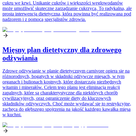
cukru we krwi. Unikanie cukrów i większości węglowodanów
może umożliwić skuteczne zarządzanie cukrzycą. To radykalna, ale
prosta interwencja dietetyczna, która powinna być realizowana pod
nadzorem i z pomocą specjalistów zdrowia.
Mięsny plan dietetyczny dla zdrowego
odżywiania
Zdrowe odżywianie w planie dietetycznym carnivore opiera się na
różnorodnych, bogatych w składniki odżywcze mięsach, w tym
organach i bulionach kostnych, które dostarczają niezbędnych
witamin i minerałów. Celem tego planu jest eliminacja reakcji
zapalnych, które są charakterystyczne dla niektórych chorób
cywilizacyjnych, oraz ograniczenie diety do kluczowych
składników odżywczych. Choć może wydawać się to restrykcyjne,
zachęca do głębszego spojrzenia na jakość każdego kawałka mięsa
w kuchni.