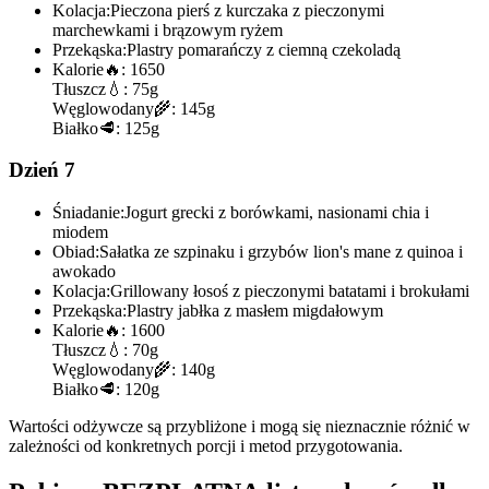
Kolacja:
Pieczona pierś z kurczaka z pieczonymi
marchewkami i brązowym ryżem
Przekąska:
Plastry pomarańczy z ciemną czekoladą
Kalorie
🔥:
1650
Tłuszcz
💧:
75g
Węglowodany
🌾:
145g
Białko
🥩:
125g
Dzień 7
Śniadanie:
Jogurt grecki z borówkami, nasionami chia i
miodem
Obiad:
Sałatka ze szpinaku i grzybów lion's mane z quinoa i
awokado
Kolacja:
Grillowany łosoś z pieczonymi batatami i brokułami
Przekąska:
Plastry jabłka z masłem migdałowym
Kalorie
🔥:
1600
Tłuszcz
💧:
70g
Węglowodany
🌾:
140g
Białko
🥩:
120g
Wartości odżywcze są przybliżone i mogą się nieznacznie różnić w
zależności od konkretnych porcji i metod przygotowania.