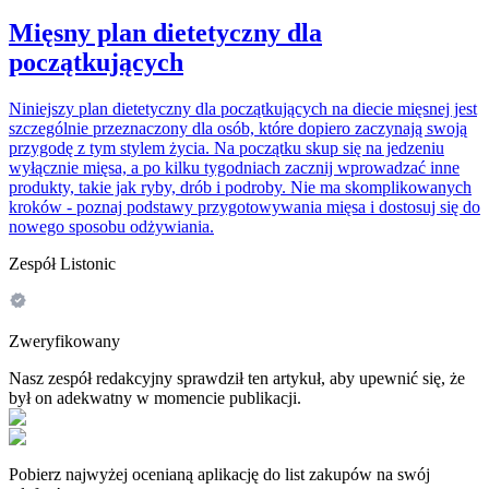
Mięsny plan dietetyczny dla
początkujących
Niniejszy plan dietetyczny dla początkujących na diecie mięsnej jest
szczególnie przeznaczony dla osób, które dopiero zaczynają swoją
przygodę z tym stylem życia. Na początku skup się na jedzeniu
wyłącznie mięsa, a po kilku tygodniach zacznij wprowadzać inne
produkty, takie jak ryby, drób i podroby. Nie ma skomplikowanych
kroków - poznaj podstawy przygotowywania mięsa i dostosuj się do
nowego sposobu odżywiania.
Zespół Listonic
Zweryfikowany
Nasz zespół redakcyjny sprawdził ten artykuł, aby upewnić się, że
był on adekwatny w momencie publikacji.
Pobierz najwyżej ocenianą aplikację do list zakupów na swój