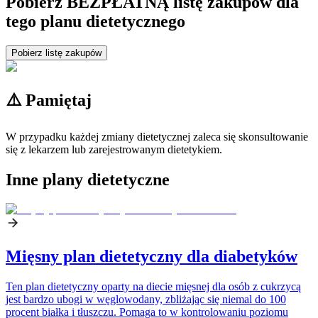
Pobierz BEZPŁATNĄ listę zakupów dla
tego planu dietetycznego
Pobierz listę zakupów
⚠️ Pamiętaj
W przypadku każdej zmiany dietetycznej zaleca się skonsultowanie
się z lekarzem lub zarejestrowanym dietetykiem.
Inne plany dietetyczne
Mięsny plan dietetyczny dla diabetyków
Ten plan dietetyczny oparty na diecie mięsnej dla osób z cukrzycą
jest bardzo ubogi w węglowodany, zbliżając się niemal do 100
procent białka i tłuszczu. Pomaga to w kontrolowaniu poziomu