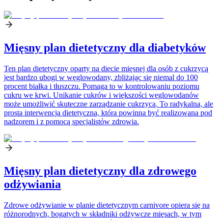
Mięsny plan dietetyczny dla diabetyków
Ten plan dietetyczny oparty na diecie mięsnej dla osób z cukrzycą
jest bardzo ubogi w węglowodany, zbliżając się niemal do 100
procent białka i tłuszczu. Pomaga to w kontrolowaniu poziomu
cukru we krwi. Unikanie cukrów i większości węglowodanów
może umożliwić skuteczne zarządzanie cukrzycą. To radykalna, ale
prosta interwencja dietetyczna, która powinna być realizowana pod
nadzorem i z pomocą specjalistów zdrowia.
Mięsny plan dietetyczny dla zdrowego
odżywiania
Zdrowe odżywianie w planie dietetycznym carnivore opiera się na
różnorodnych, bogatych w składniki odżywcze mięsach, w tym