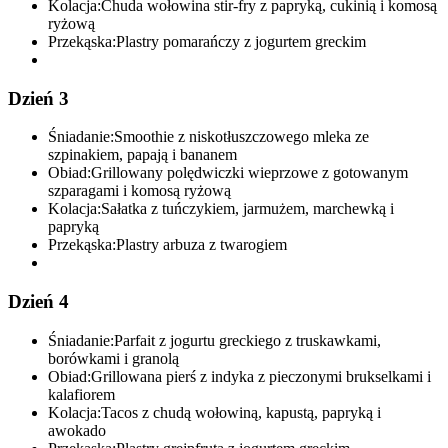
Kolacja:
Chuda wołowina stir-fry z papryką, cukinią i komosą
ryżową
Przekąska:
Plastry pomarańczy z jogurtem greckim
Dzień 3
Śniadanie:
Smoothie z niskotłuszczowego mleka ze
szpinakiem, papają i bananem
Obiad:
Grillowany polędwiczki wieprzowe z gotowanym
szparagami i komosą ryżową
Kolacja:
Sałatka z tuńczykiem, jarmużem, marchewką i
papryką
Przekąska:
Plastry arbuza z twarogiem
Dzień 4
Śniadanie:
Parfait z jogurtu greckiego z truskawkami,
borówkami i granolą
Obiad:
Grillowana pierś z indyka z pieczonymi brukselkami i
kalafiorem
Kolacja:
Tacos z chudą wołowiną, kapustą, papryką i
awokado