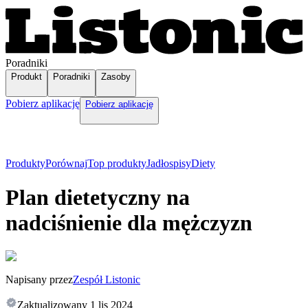
Poradniki
Produkt
Poradniki
Zasoby
Pobierz aplikację
Pobierz aplikację
Produkty
Porównaj
Top produkty
Jadłospisy
Diety
Plan dietetyczny na
nadciśnienie dla mężczyzn
Napisany przez
Zespół Listonic
Zaktualizowany
1 lis 2024