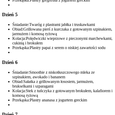
Przekąska:
Plastry grejpfruta z jogurtem greckim
Dzień 5
Śniadanie:
Twaróg z plastrami jabłka i truskawkami
Obiad:
Grillowana pierś z kurczaka z gotowanym szpinakiem,
jarmużem i komosą ryżową
Kolacja:
Polędwiczki wieprzowe z pieczonymi marchewkami,
cukinią i brokułem
Przekąska:
Plastry papai z serem o niskiej zawartości sodu
Dzień 6
Śniadanie:
Smoothie z niskotłuszczowego mleka ze
szpinakiem, awokado i bananem
Obiad:
Sałatka z grillowanym łososiem, jarmużem,
brukselkami i szparagami
Kolacja:
Stek z tuńczyka z gotowanym brokułem, kalafiorem i
komosą ryżową
Przekąska:
Plastry ananasa z jogurtem greckim
Dzień 7