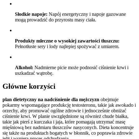
Słodkie napoje:
Napój energetyczny i napoje gazowane
mogą prowadzić do przyrostu masy ciała.
Produkty mleczne o wysokiej zawartości tłuszczu:
Pełnotłuste sery i lody najlepiej spożywać z umiarem.
Alkohol:
Nadmierne picie może podnosić ciśnienie krwi i
uszkadzać wątrobę.
Główne korzyści
plan dietetyczny na nadciśnienie dla mężczyzn
obejmuje
pokarmy wspomagające produkcję testosteronu, takie jak awokado i
orzechy, aby promować ogólne zdrowie i jednocześnie obniżać
ciśnienie krwi. W planie uwzględnione są również chude białka,
takie jak pierś z kurczaka i jaja, które pomagają utrzymać masę
mięśniową bez nadmiaru tłuszczów nasyconych. Dieta koncentruje
się także na produktach bogatych w błonnik, co poprawia zdrowie
jelit i wspiera proces odchudzania.