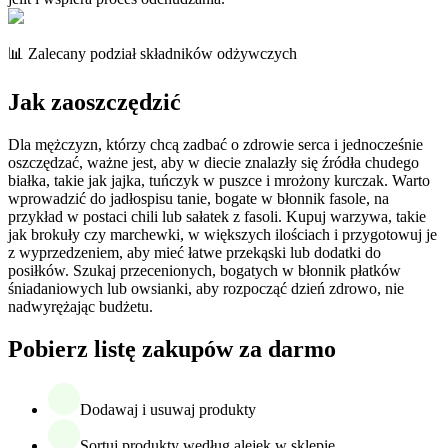
📊 Zalecany podział składników odżywczych
Jak zaoszczędzić
Dla mężczyzn, którzy chcą zadbać o zdrowie serca i jednocześnie
oszczędzać, ważne jest, aby w diecie znalazły się źródła chudego
białka, takie jak jajka, tuńczyk w puszce i mrożony kurczak. Warto
wprowadzić do jadłospisu tanie, bogate w błonnik fasole, na
przykład w postaci chili lub sałatek z fasoli. Kupuj warzywa, takie
jak brokuły czy marchewki, w większych ilościach i przygotowuj je
z wyprzedzeniem, aby mieć łatwe przekąski lub dodatki do
posiłków. Szukaj przecenionych, bogatych w błonnik płatków
śniadaniowych lub owsianki, aby rozpocząć dzień zdrowo, nie
nadwyrężając budżetu.
Pobierz listę zakupów za darmo
Dodawaj i usuwaj produkty
Sortuj produkty według alejek w sklepie