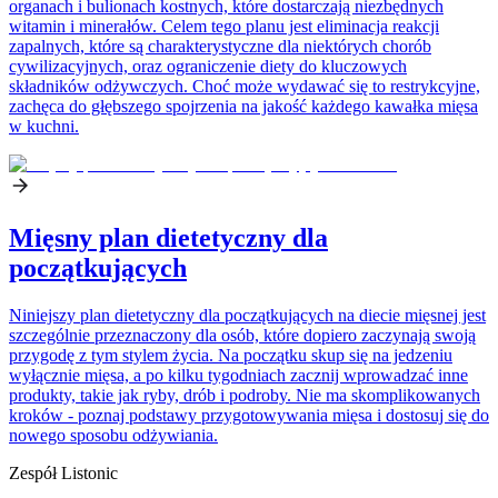
organach i bulionach kostnych, które dostarczają niezbędnych
witamin i minerałów. Celem tego planu jest eliminacja reakcji
zapalnych, które są charakterystyczne dla niektórych chorób
cywilizacyjnych, oraz ograniczenie diety do kluczowych
składników odżywczych. Choć może wydawać się to restrykcyjne,
zachęca do głębszego spojrzenia na jakość każdego kawałka mięsa
w kuchni.
Mięsny plan dietetyczny dla
początkujących
Niniejszy plan dietetyczny dla początkujących na diecie mięsnej jest
szczególnie przeznaczony dla osób, które dopiero zaczynają swoją
przygodę z tym stylem życia. Na początku skup się na jedzeniu
wyłącznie mięsa, a po kilku tygodniach zacznij wprowadzać inne
produkty, takie jak ryby, drób i podroby. Nie ma skomplikowanych
kroków - poznaj podstawy przygotowywania mięsa i dostosuj się do
nowego sposobu odżywiania.
Zespół Listonic