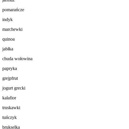
pomarańcze
indyk
marchewki
quinoa
jabłka
chuda wołowina
papryka
grejpfrut
jogurt grecki
kalafior
truskawki
tuńczyk
brukselka