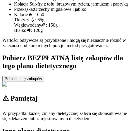
Kolacja:
Stir-fry z tofu, brązowym ryżem, jarmużem i papryką
Przekąska:
Orzechy migdałowe i jabłko
Kalorie
🔥:
1650
Tłuszcze
💧:
65g
Węglowodany
🌾:
150g
Białko
🥩:
120g
Wartości odżywcze są przybliżone i mogą się nieznacznie różnić w
zależności od konkretnych porcji i metod przygotowania.
Pobierz BEZPŁATNĄ listę zakupów dla
tego planu dietetycznego
Pobierz listę zakupów
⚠️ Pamiętaj
W przypadku każdej zmiany dietetycznej zaleca się skonsultowanie
się z lekarzem lub zarejestrowanym dietetykiem.
Inne plany dietetyczne