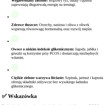
Węglowodany złożone:
Brązowy ryż, bataty i quinoa
zapewniają długotrwałą energię na treningi.
Zdrowe tłuszcze:
Orzechy, nasiona i oliwa z oliwek
wspierają równowagę hormonalną oraz rozwój mięśni.
Owoce o niskim indeksie glikemicznym:
Jagody, jabłka i
gruszki są korzystne przy PCOS i dostarczają niezbędnych
witamin.
Ciężkie zielone warzywa liściaste:
Szpinak, jarmuż i kapusta
oferują składniki odżywcze bez wysokiego ładunku
glikemicznego.
✅ Wskazówka