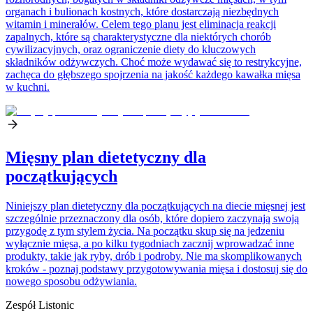
organach i bulionach kostnych, które dostarczają niezbędnych
witamin i minerałów. Celem tego planu jest eliminacja reakcji
zapalnych, które są charakterystyczne dla niektórych chorób
cywilizacyjnych, oraz ograniczenie diety do kluczowych
składników odżywczych. Choć może wydawać się to restrykcyjne,
zachęca do głębszego spojrzenia na jakość każdego kawałka mięsa
w kuchni.
Mięsny plan dietetyczny dla
początkujących
Niniejszy plan dietetyczny dla początkujących na diecie mięsnej jest
szczególnie przeznaczony dla osób, które dopiero zaczynają swoją
przygodę z tym stylem życia. Na początku skup się na jedzeniu
wyłącznie mięsa, a po kilku tygodniach zacznij wprowadzać inne
produkty, takie jak ryby, drób i podroby. Nie ma skomplikowanych
kroków - poznaj podstawy przygotowywania mięsa i dostosuj się do
nowego sposobu odżywiania.
Zespół Listonic