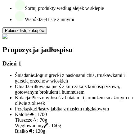
Sortuj produkty według alejek w sklepie
Współdziel listę z innymi
Pobierz listę zakupów
Propozycja jadłospisu
Dzień 1
Śniadanie:
Jogurt grecki z nasionami chia, truskawkami i
garścią orzechów włoskich
Obiad:
Grillowana pierś z kurczaka z komosą ryżową,
gotowanym brokułem i hummusem
Kolacja:
Pieczony łosoś z batatami i jarmużem smażonym na
oliwie z oliwek
Przekąska:
Plastry jabłka z masłem migdałowym
Kalorie
🔥:
1700
Tłuszcze
💧:
70g
Węglowodany
🌾:
160g
Białko
🥩:
120g