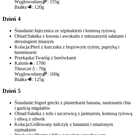
Węglowodany
🌾:
155g
Białko
🥩:
120g
Dzień 4
Śniadanie:
Jajecznica ze szpinakiem i komosą ryżową
Obiad:
Sałatka z łososia i awokado z mieszanymi sałatami i
dressingiem lnianym
Kolacja:
Pierś z kurczaka z brązowym ryżem, papryką i
hummusem
Przekąska:
Twaróg z borówkami
Kalorie
🔥:
1700
Tłuszcze
💧:
70g
Węglowodany
🌾:
160g
Białko
🥩:
125g
Dzień 5
Śniadanie:
Jogurt grecki z plasterkami banana, nasionami chia
i garścią migdałów
Obiad:
Sałatka z tofu i soczewicą z jarmużem, komosą ryżową
i oliwą z oliwek
Kolacja:
Grillowany tuńczyk z batatami i smażonym
szpinakiem