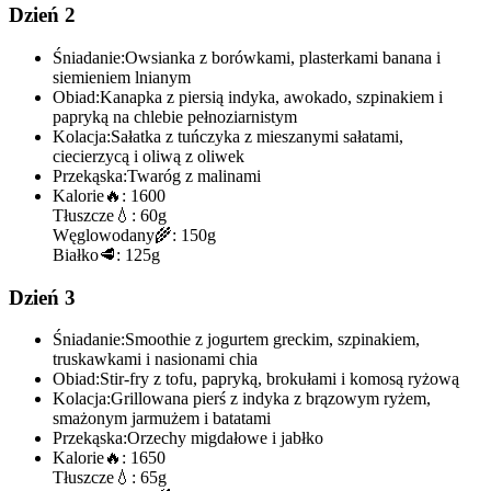
Dzień 2
Śniadanie:
Owsianka z borówkami, plasterkami banana i
siemieniem lnianym
Obiad:
Kanapka z piersią indyka, awokado, szpinakiem i
papryką na chlebie pełnoziarnistym
Kolacja:
Sałatka z tuńczyka z mieszanymi sałatami,
ciecierzycą i oliwą z oliwek
Przekąska:
Twaróg z malinami
Kalorie
🔥:
1600
Tłuszcze
💧:
60g
Węglowodany
🌾:
150g
Białko
🥩:
125g
Dzień 3
Śniadanie:
Smoothie z jogurtem greckim, szpinakiem,
truskawkami i nasionami chia
Obiad:
Stir-fry z tofu, papryką, brokułami i komosą ryżową
Kolacja:
Grillowana pierś z indyka z brązowym ryżem,
smażonym jarmużem i batatami
Przekąska:
Orzechy migdałowe i jabłko
Kalorie
🔥:
1650
Tłuszcze
💧:
65g