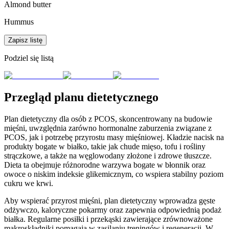
Almond butter
Hummus
Zapisz listę
Podziel się listą
Przegląd planu dietetycznego
Plan dietetyczny dla osób z PCOS, skoncentrowany na budowie
mięśni, uwzględnia zarówno hormonalne zaburzenia związane z
PCOS, jak i potrzebę przyrostu masy mięśniowej. Kładzie nacisk na
produkty bogate w białko, takie jak chude mięso, tofu i rośliny
strączkowe, a także na węglowodany złożone i zdrowe tłuszcze.
Dieta ta obejmuje różnorodne warzywa bogate w błonnik oraz
owoce o niskim indeksie glikemicznym, co wspiera stabilny poziom
cukru we krwi.
Aby wspierać przyrost mięśni, plan dietetyczny wprowadza gęste
odżywczo, kaloryczne pokarmy oraz zapewnia odpowiednią podaż
białka. Regularne posiłki i przekąski zawierające zrównoważone
makroskładniki pomagają w zasilaniu treningów i regeneracji. W