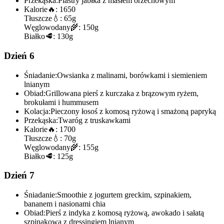
Przekąska:
Plastry jabłka z masłem orzechowym
Kalorie
🔥:
1650
Tłuszcze
💧:
65g
Węglowodany
🌾:
150g
Białko
🥩:
130g
Dzień 6
Śniadanie:
Owsianka z malinami, borówkami i siemieniem
lnianym
Obiad:
Grillowana pierś z kurczaka z brązowym ryżem,
brokułami i hummusem
Kolacja:
Pieczony łosoś z komosą ryżową i smażoną papryką
Przekąska:
Twaróg z truskawkami
Kalorie
🔥:
1700
Tłuszcze
💧:
70g
Węglowodany
🌾:
155g
Białko
🥩:
125g
Dzień 7
Śniadanie:
Smoothie z jogurtem greckim, szpinakiem,
bananem i nasionami chia
Obiad:
Pierś z indyka z komosą ryżową, awokado i sałatą
szpinakową z dressingiem lnianym