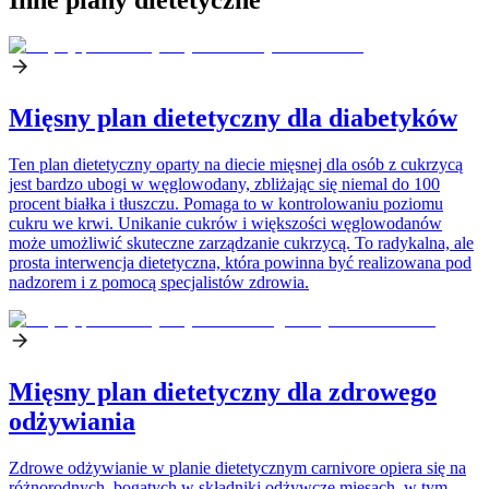
Mięsny plan dietetyczny dla diabetyków
Ten plan dietetyczny oparty na diecie mięsnej dla osób z cukrzycą
jest bardzo ubogi w węglowodany, zbliżając się niemal do 100
procent białka i tłuszczu. Pomaga to w kontrolowaniu poziomu
cukru we krwi. Unikanie cukrów i większości węglowodanów
może umożliwić skuteczne zarządzanie cukrzycą. To radykalna, ale
prosta interwencja dietetyczna, która powinna być realizowana pod
nadzorem i z pomocą specjalistów zdrowia.
Mięsny plan dietetyczny dla zdrowego
odżywiania
Zdrowe odżywianie w planie dietetycznym carnivore opiera się na
różnorodnych, bogatych w składniki odżywcze mięsach, w tym